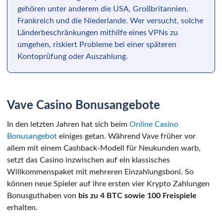
gehören unter anderem die USA, Großbritannien,
Frankreich und die Niederlande. Wer versucht, solche
Länderbeschränkungen mithilfe eines VPNs zu
umgehen, riskiert Probleme bei einer späteren
Kontoprüfung oder Auszahlung.
Vave Casino Bonusangebote
In den letzten Jahren hat sich beim
Online Casino
Bonusangebot
einiges getan. Während Vave früher vor
allem mit einem Cashback-Modell für Neukunden warb,
setzt das Casino inzwischen auf ein klassisches
Willkommenspaket mit mehreren Einzahlungsboni. So
können neue Spieler auf ihre ersten vier Krypto Zahlungen
Bonusguthaben von
bis zu 4 BTC sowie 100 Freispiele
erhalten.