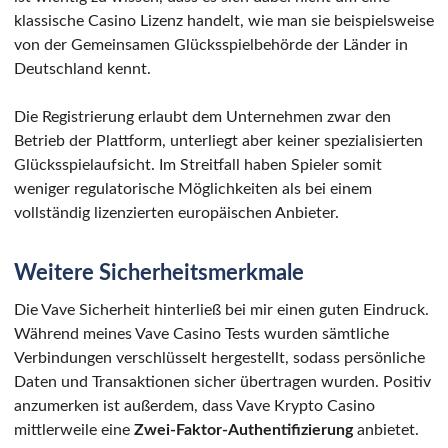
klassische Casino Lizenz handelt, wie man sie beispielsweise
von der Gemeinsamen Glücksspielbehörde der Länder in
Deutschland kennt.
Die Registrierung erlaubt dem Unternehmen zwar den
Betrieb der Plattform, unterliegt aber keiner spezialisierten
Glücksspielaufsicht. Im Streitfall haben Spieler somit
weniger regulatorische Möglichkeiten als bei einem
vollständig lizenzierten europäischen Anbieter.
Weitere Sicherheitsmerkmale
Die Vave Sicherheit hinterließ bei mir einen guten Eindruck.
Während meines Vave Casino Tests wurden sämtliche
Verbindungen verschlüsselt hergestellt, sodass persönliche
Daten und Transaktionen sicher übertragen wurden. Positiv
anzumerken ist außerdem, dass Vave Krypto Casino
mittlerweile eine
Zwei-Faktor-Authentifizierung
anbietet.