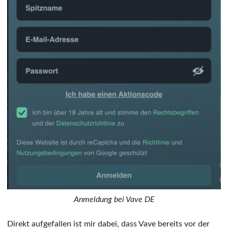
Anmeldung bei Vave DE
Direkt aufgefallen ist mir dabei, dass Vave bereits vor der