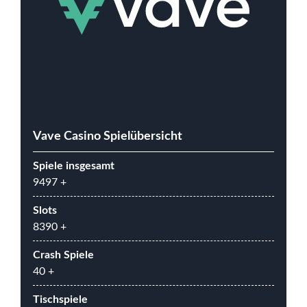
Vave Casino Spielübersicht
Spiele insgesamt
9497 +
Slots
8390 +
Crash Spiele
40 +
Tischspiele