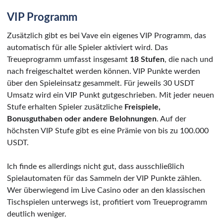
VIP Programm
Zusätzlich gibt es bei Vave ein eigenes VIP Programm, das
automatisch für alle Spieler aktiviert wird. Das
Treueprogramm umfasst insgesamt
18 Stufen
, die nach und
nach freigeschaltet werden können. VIP Punkte werden
über den Spieleinsatz gesammelt. Für jeweils 30 USDT
Umsatz wird ein VIP Punkt gutgeschrieben. Mit jeder neuen
Stufe erhalten Spieler zusätzliche
Freispiele,
Bonusguthaben oder andere Belohnungen
. Auf der
höchsten VIP Stufe gibt es eine Prämie von bis zu 100.000
USDT.
Ich finde es allerdings nicht gut, dass ausschließlich
Spielautomaten für das Sammeln der VIP Punkte zählen.
Wer überwiegend im Live Casino oder an den klassischen
Tischspielen unterwegs ist, profitiert vom Treueprogramm
deutlich weniger.