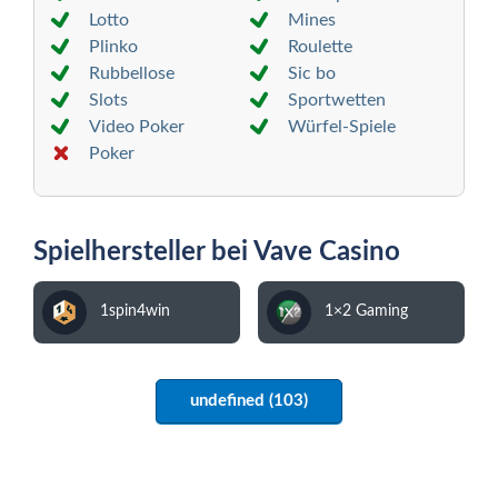
Lotto
Mines
Plinko
Roulette
Rubbellose
Sic bo
Slots
Sportwetten
Video Poker
Würfel-Spiele
Poker
Spielhersteller bei Vave Casino
1spin4win
1×2 Gaming
3 Oaks Gaming
4the Player
undefined (103)
Absolute Live
7mojos
Gaming