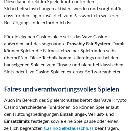
Diese kann direkt im Spielerkonto unter den
Sicherheitseinstellungen aktiviert werden und sorgt dafür,
dass für den Login zusätzlich zum Passwort ein weiterer
Bestätigungscode erforderlich ist.
Für die eigenen Casinospiele setzt das Vave Casino
außerdem auf das sogenannte
Provably Fair System
. Damit
können Spieler die Fairness einzelner Spielrunden selbst
überprüfen. Diese Technik kommt allerdings nur bei den
hauseigenen Spielen zum Einsatz und nicht bei klassischen
Slots oder Live Casino Spielen externer Softwareanbieter.
Faires und verantwortungsvolles Spielen
Auch im Bereich des Spielerschutzes bietet das Vave Krypto
Casino verschiedene Funktionen. So können Spieler laut
den Nutzungsbedingungen
Einzahlungs-, Verlust- und
Einsatzlimits
festlegen sowie eine Spielpause oder einen
zeitlich begrenzten
Casino Selbstausschluss
beantragen.