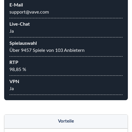
E-Mail
support@vave.com
Live-Chat
Ja
Spielauswahl
Über 9457 Spiele von 103 Anbietern
RTP
98,85 %
VPN
Ja
Vorteile