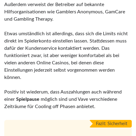
Außerdem verweist der Betreiber auf bekannte
Hilfsorganisationen wie Gamblers Anonymous, GamCare
und Gambling Therapy.
Etwas umständlich ist allerdings, dass sich die Limits nicht
direkt im Spielerkonto einstellen lassen. Stattdessen muss
dafür der Kundenservice kontaktiert werden. Das
funktioniert zwar, ist aber weniger komfortabel als bei
vielen anderen Online Casinos, bei denen diese
Einstellungen jederzeit selbst vorgenommen werden
können.
Positiv ist wiederum, dass Auszahlungen auch während
einer
Spielpause
möglich sind und Vave verschiedene
Zeiträume für Cooling off Phasen anbietet.
Fazit: Sicherheit