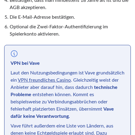
Bestätigen, dass man mindestens 18 Jahre alt ist und die
AGB akzeptieren.
Die E-Mail-Adresse bestätigen.
Optional die Zwei-Faktor-Authentifizierung im
Spielerkonto aktivieren.
VPN bei Vave
Laut den Nutzungsbedingungen ist Vave grundsätzlich
ein
VPN freundliches Casino
. Gleichzeitig weist der
Anbieter aber darauf hin, dass dadurch
technische
Probleme
entstehen können. Kommt es
beispielsweise zu Verbindungsabbrüchen oder
fehlerhaft platzierten Einsätzen, übernimmt
Vave
dafür keine Verantwortung.
Vave führt außerdem eine Liste von Ländern, aus
denen keine Echtgeldspiele erlaubt sind. Dazu