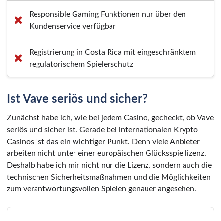
Responsible Gaming Funktionen nur über den
Kundenservice verfügbar
Registrierung in Costa Rica mit eingeschränktem
regulatorischem Spielerschutz
Ist Vave seriös und sicher?
Zunächst habe ich, wie bei jedem Casino, gecheckt, ob Vave
seriös und sicher ist. Gerade bei internationalen Krypto
Casinos ist das ein wichtiger Punkt. Denn viele Anbieter
arbeiten nicht unter einer europäischen Glücksspiellizenz.
Deshalb habe ich mir nicht nur die Lizenz, sondern auch die
technischen Sicherheitsmaßnahmen und die Möglichkeiten
zum verantwortungsvollen Spielen genauer angesehen.