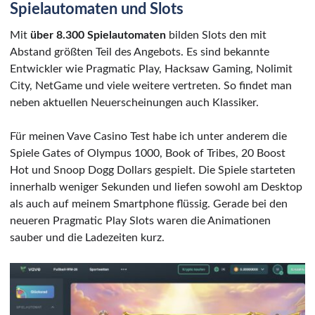
Spielautomaten und Slots
Mit
über 8.300 Spielautomaten
bilden Slots den mit
Acerun
Altente Gaming
Abstand größten Teil des Angebots. Es sind bekannte
Entwickler wie Pragmatic Play, Hacksaw Gaming, Nolimit
City, NetGame und viele weitere vertreten. So findet man
Amatic
Amigo Gaming
neben aktuellen Neuerscheinungen auch Klassiker.
Für meinen Vave Casino Test habe ich unter anderem die
Apparat Gaming
AvatarUX
Spiele Gates of Olympus 1000, Book of Tribes, 20 Boost
Hot und Snoop Dogg Dollars gespielt. Die Spiele starteten
innerhalb weniger Sekunden und liefen sowohl am Desktop
Backseat Gaming
Bang Bang Games
als auch auf meinem Smartphone flüssig. Gerade bei den
neueren Pragmatic Play Slots waren die Animationen
sauber und die Ladezeiten kurz.
Barbara Bang
Belatra
Bet2Tech
BETER Live