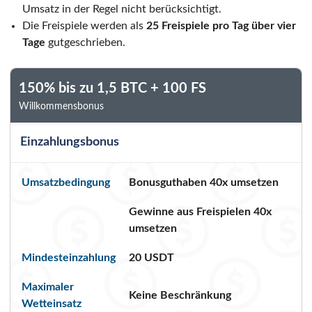
Umsatz in der Regel nicht berücksichtigt.
Die Freispiele werden als
25 Freispiele pro Tag über vier
Tage
gutgeschrieben.
150% bis zu 1,5 BTC + 100 FS
Willkommensbonus
Einzahlungsbonus
Umsatzbedingung
Bonusguthaben 40x umsetzen
Gewinne aus Freispielen 40x
umsetzen
Mindesteinzahlung
20 USDT
Maximaler
Keine Beschränkung
Wetteinsatz