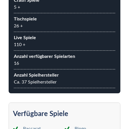
Crash Spiele
5 +
Tischspiele
26 +
Live Spiele
110 +
Anzahl verfügbarer Spielarten
16
Anzahl Spielhersteller
Ca. 37 Spielhersteller
Verfügbare Spiele
Baccarat
Bingo