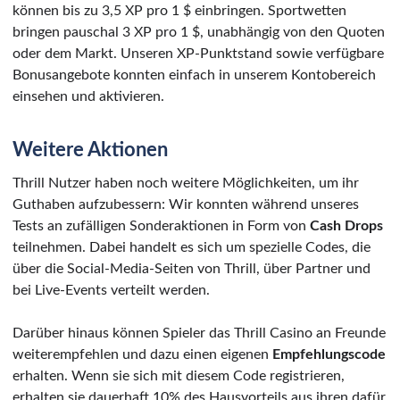
können bis zu 3,5 XP pro 1 $ einbringen. Sportwetten
bringen pauschal 3 XP pro 1 $, unabhängig von den Quoten
oder dem Markt. Unseren XP-Punktstand sowie verfügbare
Bonusangebote konnten einfach in unserem Kontobereich
einsehen und aktivieren.
Weitere Aktionen
Thrill Nutzer haben noch weitere Möglichkeiten, um ihr
Guthaben aufzubessern: Wir konnten während unseres
Tests an zufälligen Sonderaktionen in Form von
Cash Drops
teilnehmen. Dabei handelt es sich um spezielle Codes, die
über die Social-Media-Seiten von Thrill, über Partner und
bei Live-Events verteilt werden.
Darüber hinaus können Spieler das Thrill Casino an Freunde
weiterempfehlen und dazu einen eigenen
Empfehlungscode
erhalten. Wenn sie sich mit diesem Code registrieren,
erhalten sie dauerhaft 10% des Hausvorteils aus ihren dafür