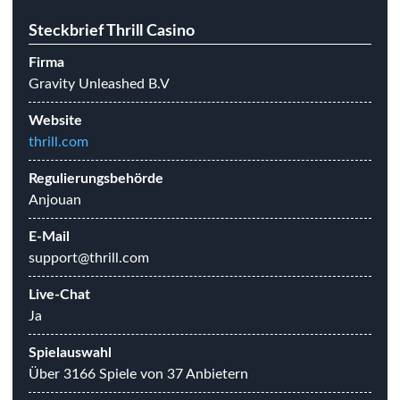
Steckbrief Thrill Casino
Firma
Gravity Unleashed B.V
Website
thrill.com
Regulierungsbehörde
Anjouan
E-Mail
support@thrill.com
Live-Chat
Ja
Spielauswahl
Über 3166 Spiele von 37 Anbietern