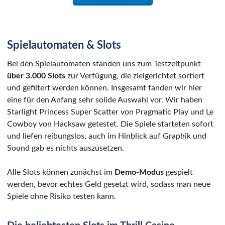
Backseat Gaming
BGaming
Spielautomaten & Slots
Big Time Gaming
Booming Games
Bei den Spielautomaten standen uns zum Testzeitpunkt
über 3.000 Slots
zur Verfügung, die zielgerichtet sortiert
und gefiltert werden können. Insgesamt fanden wir hier
Bullshark Games
Endorphina
eine für den Anfang sehr solide Auswahl vor. Wir haben
Starlight Princess Super Scatter von Pragmatic Play und Le
Cowboy von Hacksaw getestet. Die Spiele starteten sofort
Evolution Gaming
Fantasma
und liefen reibungslos, auch im Hinblick auf Graphik und
Sound gab es nichts auszusetzen.
Fat Panda
GameArt
Alle Slots können zunächst im
Demo-Modus
gespielt
werden, bevor echtes Geld gesetzt wird, sodass man neue
Spiele ohne Risiko testen kann.
Habanero
Hacksaw