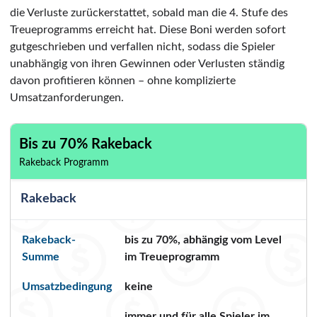
die Verluste zurückerstattet, sobald man die 4. Stufe des
Treueprogramms erreicht hat. Diese Boni werden sofort
gutgeschrieben und verfallen nicht, sodass die Spieler
unabhängig von ihren Gewinnen oder Verlusten ständig
davon profitieren können – ohne komplizierte
Umsatzanforderungen.
Bis zu 70% Rakeback
Rakeback Programm
Rakeback
Rakeback-
bis zu 70%, abhängig vom Level
Summe
im Treueprogramm
Umsatzbedingung
keine
immer und für alle Spieler im