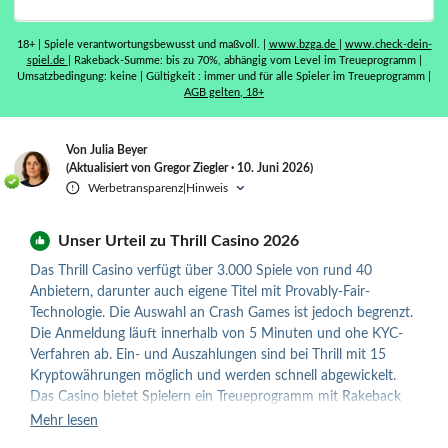
18+ | Spiele verantwortungsbewusst und maßvoll. |
www.bzga.de
|
www.check-dein-
spiel.de
| Rakeback-Summe: bis zu 70%, abhängig vom Level im Treueprogramm |
Umsatzbedingung: keine | Gültigkeit : immer und für alle Spieler im Treueprogramm |
AGB gelten, 18+
Von Julia Beyer
(Aktualisiert von Gregor Ziegler · 10. Juni 2026)
Werbetransparenz
Hinweis
|
Unser Urteil zu Thrill Casino 2026
Das Thrill Casino verfügt über 3.000 Spiele von rund 40
Anbietern, darunter auch eigene Titel mit Provably-Fair-
Technologie. Die Auswahl an Crash Games ist jedoch begrenzt.
Die Anmeldung läuft innerhalb von 5 Minuten und ohe KYC-
Verfahren ab. Ein- und Auszahlungen sind bei Thrill mit 15
Kryptowährungen möglich und werden schnell abgewickelt.
Das Casino bietet Spielern ein Treueprogramm mit Rakeback
sowie ergänzende Aktionen wie Cash Drops. Die Plattform ist
Mehr lesen
technisch stabil, für mobile Geräte optimiert und verfügt über