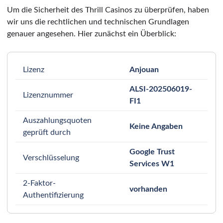
Um die Sicherheit des Thrill Casinos zu überprüfen, haben
wir uns die rechtlichen und technischen Grundlagen
genauer angesehen. Hier zunächst ein Überblick:
Lizenz
Anjouan
ALSI-202506019-
Lizenznummer
FI1
Auszahlungsquoten
Keine Angaben
geprüft durch
Google Trust
Verschlüsselung
Services W1
2-Faktor-
vorhanden
Authentifizierung