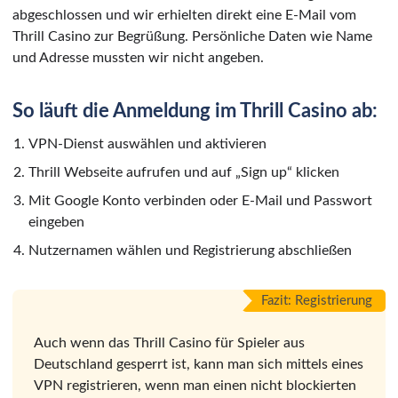
abgeschlossen und wir erhielten direkt eine E-Mail vom
Thrill Casino zur Begrüßung. Persönliche Daten wie Name
und Adresse mussten wir nicht angeben.
So läuft die Anmeldung im Thrill Casino ab:
VPN-Dienst auswählen und aktivieren
Thrill Webseite aufrufen und auf „Sign up“ klicken
Mit Google Konto verbinden oder E-Mail und Passwort
eingeben
Nutzernamen wählen und Registrierung abschließen
Fazit: Registrierung
Auch wenn das Thrill Casino für Spieler aus
Deutschland gesperrt ist, kann man sich mittels eines
VPN registrieren, wenn man einen nicht blockierten