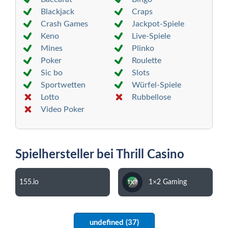
Blackjack
Craps
Crash Games
Jackpot-Spiele
Keno
Live-Spiele
Mines
Plinko
Poker
Roulette
Sic bo
Slots
Sportwetten
Würfel-Spiele
Lotto
Rubbellose
Video Poker
Spielhersteller bei Thrill Casino
155.io
1×2 Gaming
3 Oaks Gaming
AvatarUX
undefined (37)