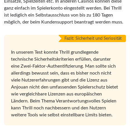
Einsätze, Spielzeiten etc. In anderen Casinos können diese
ganz einfach im Spielerkonto eingestellt werden. Bei Thrill
ist lediglich ein Selbstausschluss von bis zu 180 Tagen
möglich, der beim Kundensupport beantragt werden muss.
Fazit: Sicherheit und Seriosität
In unserem Test konnte Thrill grundlegende
technische Sicherheitskriterien erfüllen, darunter
eine Zwei-Faktor-Authentifizierung. Man sollte sich
allerdings bewusst sein, dass es bisher noch nicht
viele Nutzererfahrungen gibt und die Lizenz aus
Anjouan nicht den umfassenden Spielerschutz bietet
wie vergleichbare Lizenzen aus europäischen
Ländern. Beim Thema Verantwortungsvolles Spielen
kann Thrill noch nachbessern und den Nutzern
weitere Tools wie selbst einstellbare Limits bieten.