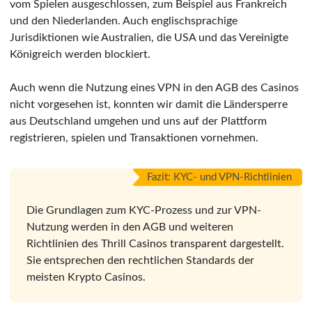
vom Spielen ausgeschlossen, zum Beispiel aus Frankreich
und den Niederlanden. Auch englischsprachige
Jurisdiktionen wie Australien, die USA und das Vereinigte
Königreich werden blockiert.
Auch wenn die Nutzung eines VPN in den AGB des Casinos
nicht vorgesehen ist, konnten wir damit die Ländersperre
aus Deutschland umgehen und uns auf der Plattform
registrieren, spielen und Transaktionen vornehmen.
Fazit: KYC- und VPN-Richtlinien
Die Grundlagen zum KYC-Prozess und zur VPN-
Nutzung werden in den AGB und weiteren
Richtlinien des Thrill Casinos transparent dargestellt.
Sie entsprechen den rechtlichen Standards der
meisten Krypto Casinos.