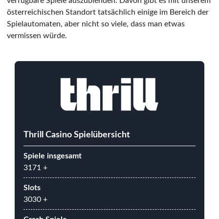
verfügbare Spiele auszublenden. Davon gibt es mit unserem
österreichischen Standort tatsächlich einige im Bereich der
Spielautomaten, aber nicht so viele, dass man etwas
vermissen würde.
Thrill Casino Spielübersicht
Spiele insgesamt
3171 +
Slots
3030 +