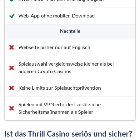
Web-App ohne mobilen Download
Nachteile
Webseite bisher nur auf Englisch
Spielauswahl vergleichsweise kleiner als bei
anderen Crypto Casinos
Keine Limits zur Spielsuchtprävention
Spielen mit VPN erfordert zusätzliche
Sicherheitsmaßnahmen als Spieler
Ist das Thrill Casino seriös und sicher?