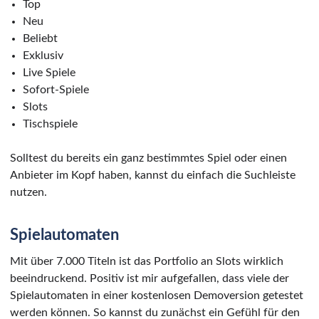
Top
Betsoft Gaming
BF Games
Neu
Beliebt
Exklusiv
Big Time Gaming
Live Spiele
Sofort-Spiele
Slots
Tischspiele
Solltest du bereits ein ganz bestimmtes Spiel oder einen
Anbieter im Kopf haben, kannst du einfach die Suchleiste
nutzen.
Spielautomaten
Mit über 7.000 Titeln ist das Portfolio an Slots wirklich
beeindruckend. Positiv ist mir aufgefallen, dass viele der
Spielautomaten in einer kostenlosen Demoversion getestet
werden können. So kannst du zunächst ein Gefühl für den