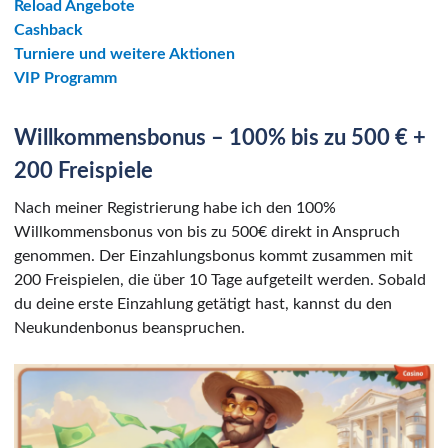
Reload Angebote
Cashback
Turniere und weitere Aktionen
VIP Programm
Willkommensbonus – 100% bis zu 500 € +
200 Freispiele
Nach meiner Registrierung habe ich den 100%
Willkommensbonus von bis zu 500€ direkt in Anspruch
genommen. Der Einzahlungsbonus kommt zusammen mit
200 Freispielen, die über 10 Tage aufgeteilt werden. Sobald
du deine erste Einzahlung getätigt hast, kannst du den
Neukundenbonus beanspruchen.