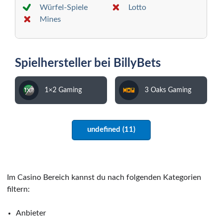
Würfel-Spiele
Lotto
Mines
Spielhersteller bei BillyBets
1×2 Gaming
3 Oaks Gaming
7777 Gaming
Amatic
undefined (11)
Amigo Gaming
Apollo Games
Im Casino Bereich kannst du nach folgenden Kategorien
filtern:
Arcadem
BB Games
Anbieter