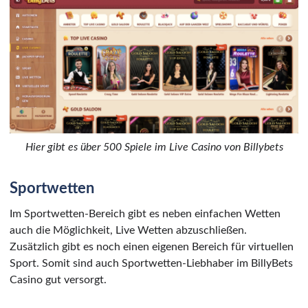
Hier gibt es über 500 Spiele im Live Casino von Billybets
Sportwetten
Im Sportwetten-Bereich gibt es neben einfachen Wetten
auch die Möglichkeit, Live Wetten abzuschließen.
Zusätzlich gibt es noch einen eigenen Bereich für virtuellen
Sport. Somit sind auch Sportwetten-Liebhaber im BillyBets
Casino gut versorgt.