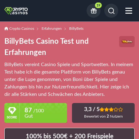
19
Crypto Casinos
Erfahrungen
BillyBets
BillyBets Casino Test und
Erfahrungen
BillyBets vereint Casino Spiele und Sportwetten. In meinem
Test habe ich die gesamte Plattform von BillyBets genau
unter die Lupe genommen, von Boni über Spiele und
Zahlungen bis hin zur Nutzerfreundlichkeit. Hier zeige ich
dir alle Stärken und Schwächen des Anbieters.
3,3 / 5
87
/100
Gut
Bewertet von
2
Nutzern
100% bis 500€ + 200 Freispiele