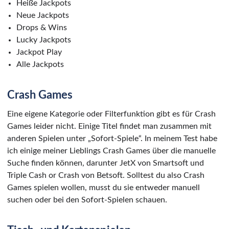
Heiße Jackpots
Neue Jackpots
Drops & Wins
Lucky Jackpots
Jackpot Play
Alle Jackpots
Crash Games
Eine eigene Kategorie oder Filterfunktion gibt es für Crash
Games leider nicht. Einige Titel findet man zusammen mit
anderen Spielen unter „Sofort-Spiele“. In meinem Test habe
ich einige meiner Lieblings Crash Games über die manuelle
Suche finden können, darunter JetX von Smartsoft und
Triple Cash or Crash von Betsoft. Solltest du also Crash
Games spielen wollen, musst du sie entweder manuell
suchen oder bei den Sofort-Spielen schauen.