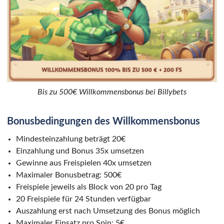
Bis zu 500€ Willkommensbonus bei Billybets
Bonusbedingungen des Willkommensbonus
Mindesteinzahlung beträgt 20€
Einzahlung und Bonus 35x umsetzen
Gewinne aus Freispielen 40x umsetzen
Maximaler Bonusbetrag: 500€
Freispiele jeweils als Block von 20 pro Tag
20 Freispiele für 24 Stunden verfügbar
Auszahlung erst nach Umsetzung des Bonus möglich
Maximaler Einsatz pro Spin: 5€