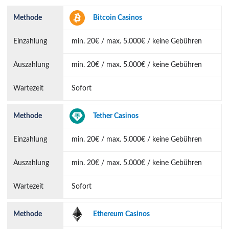
Bitcoin Casinos
min. 20€ / max. 5.000€ / keine Gebühren
min. 20€ / max. 5.000€ / keine Gebühren
Sofort
Tether Casinos
min. 20€ / max. 5.000€ / keine Gebühren
min. 20€ / max. 5.000€ / keine Gebühren
Sofort
Ethereum Casinos