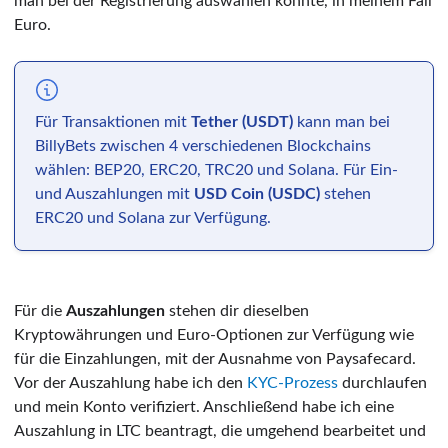
man bei der Registrierung auswählen konnte, in meinem Fall
min. 20€ / max. 5.000€ / keine Gebühren
Euro.
min. 20€ / max. 5.000€ / keine Gebühren
Sofort
Für Transaktionen mit
Tether (USDT)
kann man bei
BillyBets zwischen 4 verschiedenen Blockchains
Cardano
(ADA)
wählen: BEP20, ERC20, TRC20 und Solana. Für Ein-
und Auszahlungen mit
USD Coin (USDC)
stehen
min. 20€ / max. 5.000€ / keine Gebühren
ERC20 und Solana zur Verfügung.
min. 20€ / max. 5.000€ / keine Gebühren
Sofort
Für die
Auszahlungen
stehen dir dieselben
Kryptowährungen und Euro-Optionen zur Verfügung wie
Mastercard
für die Einzahlungen, mit der Ausnahme von Paysafecard.
Vor der Auszahlung habe ich den
KYC-Prozess
durchlaufen
min. 20€ / max. 2.000€ / keine Gebühren
und mein Konto verifiziert. Anschließend habe ich eine
Auszahlung in LTC beantragt, die umgehend bearbeitet und
min. 20€ / max. 3.000€ / keine Gebühren