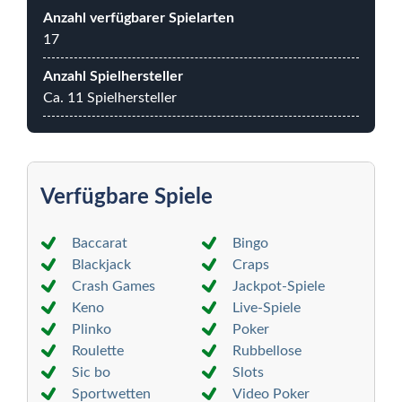
Anzahl verfügbarer Spielarten
17
Anzahl Spielhersteller
Ca. 11 Spielhersteller
Verfügbare Spiele
Baccarat
Bingo
Blackjack
Craps
Crash Games
Jackpot-Spiele
Keno
Live-Spiele
Plinko
Poker
Roulette
Rubbellose
Sic bo
Slots
Sportwetten
Video Poker