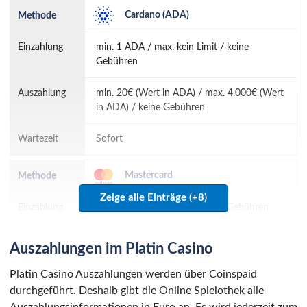
Cardano
(ADA)
min. 1 ADA / max. kein Limit / keine
Gebühren
min. 20€ (Wert in ADA) / max. 4.000€ (Wert
in ADA) / keine Gebühren
Sofort
Mastercard
Zeige alle Einträge (+8)
min. 20€ / max. 4000€ / keine Gebühren
–
Auszahlungen im Platin Casino
–
Platin Casino Auszahlungen werden über Coinspaid
durchgeführt. Deshalb gibt die Online Spielothek alle