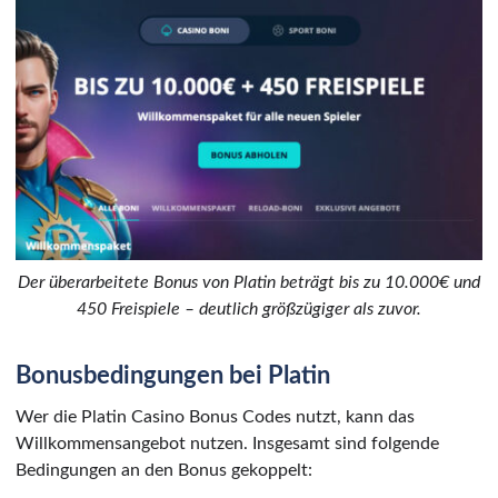
Der überarbeitete Bonus von Platin beträgt bis zu 10.000€ und
450 Freispiele – deutlich größzügiger als zuvor.
Bonusbedingungen bei Platin
Wer die Platin Casino Bonus Codes nutzt, kann das
Willkommensangebot nutzen. Insgesamt sind folgende
Bedingungen an den Bonus gekoppelt: