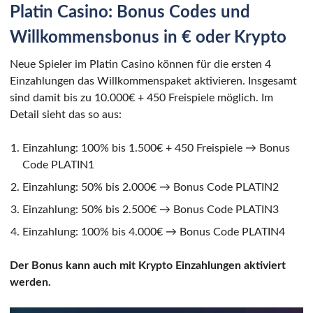
Platin Casino: Bonus Codes und
Willkommensbonus in € oder Krypto
Neue Spieler im Platin Casino können für die ersten 4
Einzahlungen das Willkommenspaket aktivieren. Insgesamt
sind damit bis zu 10.000€ + 450 Freispiele möglich. Im
Detail sieht das so aus:
Einzahlung: 100% bis 1.500€ + 450 Freispiele → Bonus
Code PLATIN1
Einzahlung: 50% bis 2.000€ → Bonus Code PLATIN2
Einzahlung: 50% bis 2.500€ → Bonus Code PLATIN3
Einzahlung: 100% bis 4.000€ → Bonus Code PLATIN4
Der Bonus kann auch mit Krypto Einzahlungen aktiviert
werden.