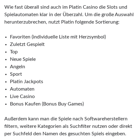
Absolute Live
Wie fast überall sind auch im Platin Casino die Slots und
Acerun
Gaming
Spielautomaten klar in der Überzahl. Um die große Auswahl
herunterzubrechen, nutzt Platin folgende Sortierung:
Amatic
Amigo Gaming
Favoriten (individuelle Liste mit Herzsymbol)
Zuletzt Gespielt
Amusnet
Top
Apparat Gaming
Interactive
Neue Spiele
Angeln
Sport
ATMOSFERA
AvatarUX
Platin Jackpots
Automaten
Live Casino
Backseat Gaming
Bad Dingo
Bonus Kaufen (Bonus Buy Games)
Außerdem kann man die Spiele nach Softwareherstellern
Bang Bang Games
Barbara Bang
filtern, weitere Kategorien als Suchfilter nutzen oder direkt
per Suchfeld den Namen des gesuchten Spiels eingeben.