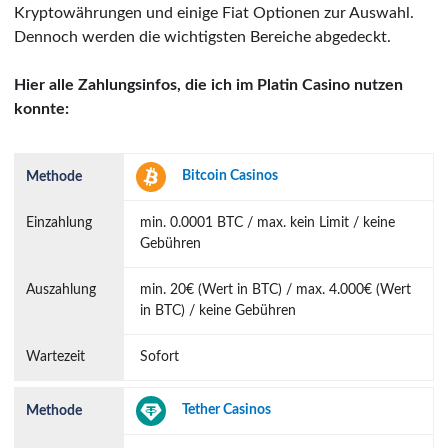
Pocket Games Soft
Popiplay
Kryptowährungen und einige Fiat Optionen zur Auswahl.
Dennoch werden die wichtigsten Bereiche abgedeckt.
Pragmatic Play
Pragmatic Play
Hier alle Zahlungsinfos, die ich im Platin Casino nutzen
Live
konnte:
Printstudios
ProspectGaming
Bitcoin Casinos
min. 0.0001 BTC / max. kein Limit / keine
Push Gaming
Red Tiger Gaming
Gebühren
min. 20€ (Wert in BTC) / max. 4.000€ (Wert
Reel Play
Reflex Gaming
in BTC) / keine Gebühren
Sofort
Relax Gaming
RetroGaming
Tether Casinos
Ruby Play
Silverback