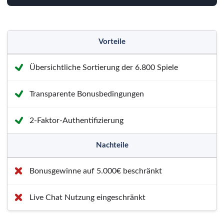
Vorteile
Übersichtliche Sortierung der 6.800 Spiele
Transparente Bonusbedingungen
2-Faktor-Authentifizierung
Nachteile
Bonusgewinne auf 5.000€ beschränkt
Live Chat Nutzung eingeschränkt