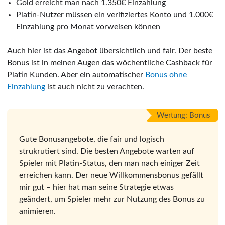
Gold erreicht man nach 1.350€ Einzahlung
Platin-Nutzer müssen ein verifiziertes Konto und 1.000€
Einzahlung pro Monat vorweisen können
Auch hier ist das Angebot übersichtlich und fair. Der beste
Bonus ist in meinen Augen das wöchentliche Cashback für
Platin Kunden. Aber ein automatischer
Bonus ohne
Einzahlung
ist auch nicht zu verachten.
Wertung: Bonus
Gute Bonusangebote, die fair und logisch
strukrutiert sind. Die besten Angebote warten auf
Spieler mit Platin-Status, den man nach einiger Zeit
erreichen kann. Der neue Willkommensbonus gefällt
mir gut – hier hat man seine Strategie etwas
geändert, um Spieler mehr zur Nutzung des Bonus zu
animieren.