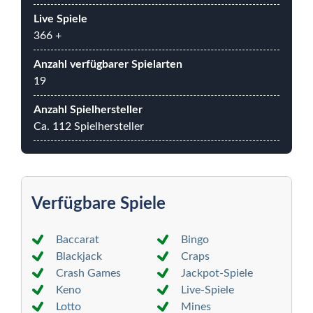
Live Spiele
366 +
Anzahl verfügbarer Spielarten
19
Anzahl Spielhersteller
Ca. 112 Spielhersteller
Verfügbare Spiele
Baccarat
Bingo
Blackjack
Craps
Crash Games
Jackpot-Spiele
Keno
Live-Spiele
Lotto
Mines