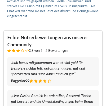
aktiviert und freigespielt werden. Große Spielauswahl und
starkes Live Casino mit Qualität im Fokus. Minuspunkte: Live
Chat war während meines Tests deaktiviert und Bonusgewinne
eingeschränkt.
Echte Nutzerbewertungen aus unserer
Community
3,3 von 5 · 2 Bewertungen
„hab bonus mitgenommen war ok viel geld für
freispiele richtig fett. automaten laufen gut und
sportwetten sind auch dabei fand ich gut“
BaggerJoe22
„Live Casino Bereich ist ordentlich, Baccarat Tische
gut besetzt und die Umsatzbedingungen beim Bonus