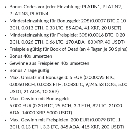
Bonus Codes vor jeder Einzahlung: PLATIN1, PLATIN2,
PLATIN3, PLATIN4
Mindesteinzahlung für Bonusgeld: 20€ (0.0007 BTC,0.10
BCH, 0.013 ETH, 0.33 LTC, 85 ADA, 41 XRP, 20 USDT)
Mindesteinzahlung für Freispiele: 30€ (0.0016 BTC, 0.20
BCH, 0.026 ETH, 0.66 LTC, 170 ADA , 83 XRP, 40 USDT)
Freispiele gültig für Book of Dead (an 4 Tagen je 50 Spins)
Bonus 40x umsetzen
Gewinne aus Freispielen 40x umsetzen
Bonus 7 Tage gültig
Max. Umsatz mit Bonusgeld: 5 EUR (0.000095 BTC;
0.0050 BCH, 0.0033 ETH, 0.083LTC, 9,245.53 DOG, 5.00
USDT, 21 ADA, 10 XRP)
Max. Gewinn mit Bonusgeld:
5.000 EUR (0.20 BTC, 25 BCH, 3.3 ETH, 82 LTC, 21000
ADA, 14000 XRP, 5000 USDT)
Max. Gewinn mit Freispielen: 200 EUR (0.0079 BTC, 1
BCH, 0.13 ETH, 3.3 LTC, 845 ADA, 415 XRP, 200 USDT)