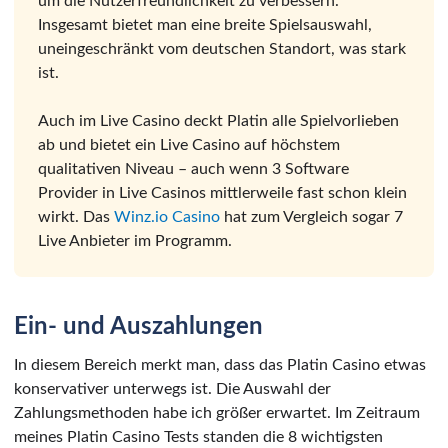
um die Nutzerfreundlichkeit zu verbessern.
NetEnt
Nolimit City
Insgesamt bietet man eine breite Spielsauswahl,
uneingeschränkt vom deutschen Standort, was stark
ist.
Novomatic
Nucleus Gaming
Auch im Live Casino deckt Platin alle Spielvorlieben
ab und bietet ein Live Casino auf höchstem
Octoplay
Onlyplay
qualitativen Niveau – auch wenn 3 Software
Provider in Live Casinos mittlerweile fast schon klein
wirkt. Das
Winz.io Casino
hat zum Vergleich sogar 7
Orbital Gaming
Oryx Gaming
Live Anbieter im Programm.
Petersons
Platipus
Ein- und Auszahlungen
In diesem Bereich merkt man, dass das Platin Casino etwas
Play’n Go
Playson
konservativer unterwegs ist. Die Auswahl der
Zahlungsmethoden habe ich größer erwartet. Im Zeitraum
meines Platin Casino Tests standen die 8 wichtigsten