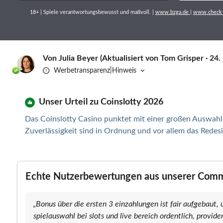
18+ | Spiele verantwortungsbewusst und maßvoll. |
www.bzga.de
|
www.check-
Von Julia Beyer
(Aktualisiert von Tom Grisper · 24.
|
Werbetransparenz
Hinweis
Unser Urteil zu Coinslotty 2026
Das Coinslotty Casino punktet mit einer großen Auswahl
Zuverlässigkeit sind in Ordnung und vor allem das Redesi
Echte Nutzerbewertungen aus unserer Com
„Bonus über die ersten 3 einzahlungen ist fair aufgebau
spielauswahl bei slots und live bereich ordentlich, provi