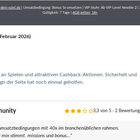
dein-spiel.de
| Umsatzbedingung: Bonus 5x umsetzen | VIP-Stufe: Ab VIP-Level Newbie 2 | 
Gültigkeit: 7 Tage |
AGB gelten, 18+
 Februar 2026)
 an Spielen und attraktiven Cashback-Aktionen. Sicherheit und
gn der Seite hat noch einmal geholfen.
munity
3,3 von 5 · 2 Bewertun
t, umsatzbedingungen mit 40x im branchenüblichen rahmen.
der mix stimmt. missions und bonus…“