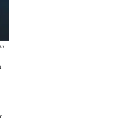
en
1
on