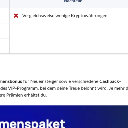
Nachteile
Vergleichsweise wenige Kryptowährungen
mensbonus
für Neueinsteiger sowie verschiedene
Cashback-
ndes VIP-Programm, bei dem deine Treue belohnt wird. Je mehr 
ere Prämien erhältst du.