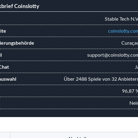
brief Coinslotty
Stable Tech N.V
ite
coinslotty.co
ierungsbehörde
Curaça
l
support@coinslotty.co
Chat
J
auswahl
Über 2488 Spiele von 32 Anbieter
96,87 
Nei