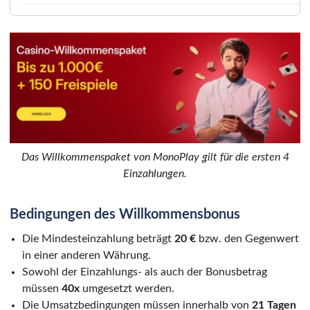
Das Willkommenspaket von MonoPlay gilt für die ersten 4
Einzahlungen.
Bedingungen des Willkommensbonus
Die Mindesteinzahlung beträgt
20 €
bzw. den Gegenwert
in einer anderen Währung.
Sowohl der Einzahlungs- als auch der Bonusbetrag
müssen
40x
umgesetzt werden.
Die Umsatzbedingungen müssen innerhalb von
21 Tagen