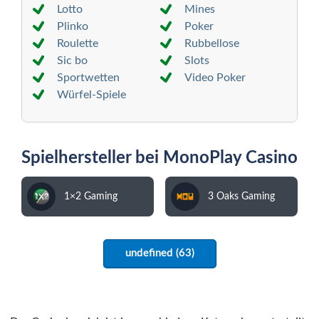
Lotto
Mines
Plinko
Poker
Roulette
Rubbellose
Sic bo
Slots
Sportwetten
Video Poker
Würfel-Spiele
Spielhersteller bei MonoPlay Casino
1×2 Gaming
3 Oaks Gaming
Amatic
Amigo Gaming
undefined (63)
Arcadem
Atomic Slot Lab