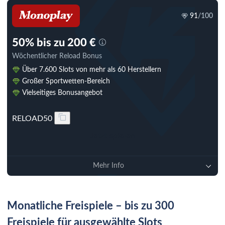
91
/100
50% bis zu 200 €
Wöchentlicher Reload Bonus
Über 7.600 Slots von mehr als 60 Herstellern
Großer Sportwetten-Bereich
Vielseitiges Bonusangebot
RELOAD50
Jetzt spielen
Mehr Info
Monatliche Freispiele – bis zu 300
Freispiele für ausgewählte Slots