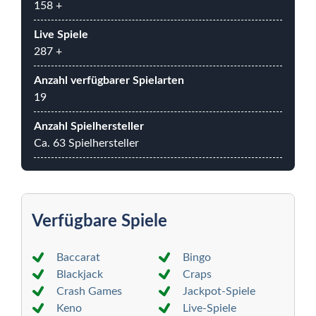
158 +
Live Spiele
287 +
Anzahl verfügbarer Spielarten
19
Anzahl Spielhersteller
Ca. 63 Spielhersteller
Verfügbare Spiele
Baccarat
Bingo
Blackjack
Craps
Crash Games
Jackpot-Spiele
Keno
Live-Spiele