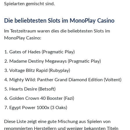
Spielarten gemischt sind.
Evolution Gaming
Fazi Casino
Die beliebtesten Slots im MonoPlay Casino
Felix Gaming
Fugaso
Im Testzeitraum waren dies die beliebtesten Slots im
MonoPlay Casino:
GameArt
Gaming Corps
Gates of Hades (Pragmatic Play)
Madame Destiny Megaways (Pragmatic Play)
Voltage Blitz Rapid (Rubyplay)
Gamomat
Gamzix
Mighty Wild: Panther Grand Diamond Edition (Voltent)
Hearts Desire (Betsoft)
GGaming
Giveme
Golden Crown 40 Booster (Fazi)
Egypt Power 1000x (3 Oaks)
Goldenhero
Hacksaw
Diese Liste zeigt eine gute Mischung aus Spielen von
renommierten Herstellern und weniger bekannten Titeln