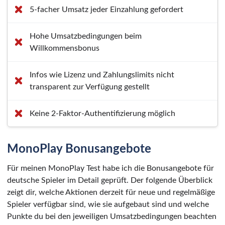
5-facher Umsatz jeder Einzahlung gefordert
Hohe Umsatzbedingungen beim
Willkommensbonus
Infos wie Lizenz und Zahlungslimits nicht
transparent zur Verfügung gestellt
Keine 2-Faktor-Authentifizierung möglich
MonoPlay Bonusangebote
Für meinen MonoPlay Test habe ich die Bonusangebote für
deutsche Spieler im Detail geprüft. Der folgende Überblick
zeigt dir, welche Aktionen derzeit für neue und regelmäßige
Spieler verfügbar sind, wie sie aufgebaut sind und welche
Punkte du bei den jeweiligen Umsatzbedingungen beachten