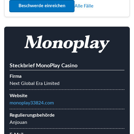
Beschwerde einreichen
Alle Fälle
Steckbrief MonoPlay Casino
Firma
Next Global Era Limited
Website
monoplay33824.com
Regulierungsbehörde
Anjouan