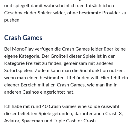
InBet Games
InOut
und spiegelt damit wahrscheinlich den tatsächlichen
Geschmack der Spieler wider, ohne bestimmte Provider zu
pushen.
Iron Dog Studio
Kalamba Games
Crash Games
King Midas Games
King Show Games
Bei MonoPlay verfügen die Crash Games leider über keine
eigene Kategorie. Der Großteil dieser Spiele ist in der
Kiron
Leap Gaming
Kategorie Freizeit zu finden, gemeinsam mit anderen
Sofortspielen. Zudem kann man die Suchfunktion nutzen,
wenn man einen bestimmten Titel finden will. Hier fehlt ein
Mascot
NetEnt
eigener Bereich mit allen Crash Games, wie man ihn in
anderen Casinos eingerichtet hat.
Nolimit City
Novomatic
Ich habe mit rund 40 Crash Games eine solide Auswahl
dieser beliebten Spiele gefunden, darunter auch Crash X,
Aviator, Spaceman und Triple Cash or Crash.
Octoplay
OneTouch