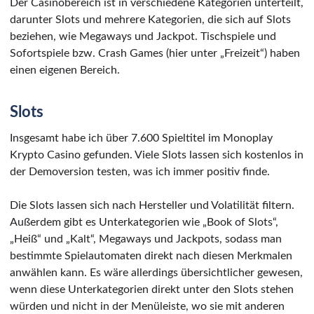
Der Casinobereich ist in verschiedene Kategorien unterteilt,
darunter Slots und mehrere Kategorien, die sich auf Slots
AvatarUX
Aviatrix
beziehen, wie Megaways und Jackpot. Tischspiele und
Sofortspiele bzw. Crash Games (hier unter „Freizeit“) haben
einen eigenen Bereich.
BetGames.TV
Betsoft Gaming
Slots
BF Games
BGaming
Insgesamt habe ich über 7.600 Spieltitel im Monoplay
Krypto Casino gefunden. Viele Slots lassen sich kostenlos in
der Demoversion testen, was ich immer positiv finde.
Bluberi
Bragg Games
Die Slots lassen sich nach Hersteller und Volatilität filtern.
Außerdem gibt es Unterkategorien wie „Book of Slots“,
ELK
Endorphina
„Heiß“ und „Kalt“, Megaways und Jackpots, sodass man
bestimmte Spielautomaten direkt nach diesen Merkmalen
anwählen kann. Es wäre allerdings übersichtlicher gewesen,
ESA Gaming
Eurasian Gaming
wenn diese Unterkategorien direkt unter den Slots stehen
würden und nicht in der Menüleiste, wo sie mit anderen