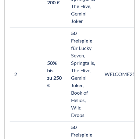
200 €
The Hive,
Gemini
Joker
50
Freispiele
für Lucky
Seven,
50%
Springtails,
bis
The Hive,
2
WELCOME250
zu 250
Gemini
€
Joker,
Book of
Helios,
Wild
Drops
50
Freispiele