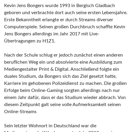
Kevin Jens Bongers wurde 1993 in Bergisch Gladbach
geboren und verbrachte dort auch seine ersten Lebensjahre.
Erste Bekanntheit erlangte er durch Streams diverser
Computerspiele. Seinen großen Durchbruch schaffte Kevin
Jens Bongers allerdings im Jahr 2017 mit Live-
Übertragungen zu H1Z1.
Nach der Schule schlug er jedoch zunächst einen anderen
beruflichen Weg ein und absolvierte eine Ausbildung zum
Mediengestalter Print & Digital. Anschließend folgte ein
duales Studium, da Bongers sich das Ziel gesetzt hatte,
Karriere im gehobenen Polizeidienst zu machen. Die großen
Erfolge beim Online-Gaming sorgten allerdings nach nur
einem Jahr dafür, dass er das Studium wieder abbrach. Von
diesem Zeitpunkt galt seine volle Aufmerksamkeit seinen
Online-Streams
Sein letzter Wohnort in Deutschland war die