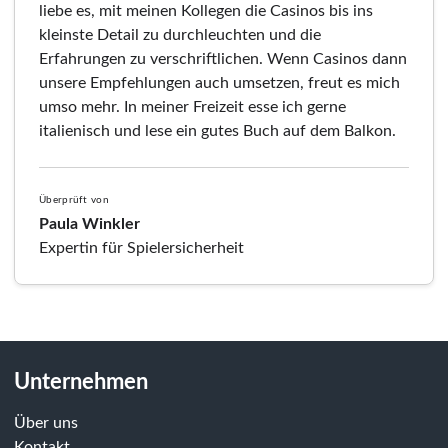
liebe es, mit meinen Kollegen die Casinos bis ins
kleinste Detail zu durchleuchten und die
Erfahrungen zu verschriftlichen. Wenn Casinos dann
unsere Empfehlungen auch umsetzen, freut es mich
umso mehr. In meiner Freizeit esse ich gerne
italienisch und lese ein gutes Buch auf dem Balkon.
Überprüft von
Paula Winkler
Expertin für Spielersicherheit
Unternehmen
Über uns
Kontakt