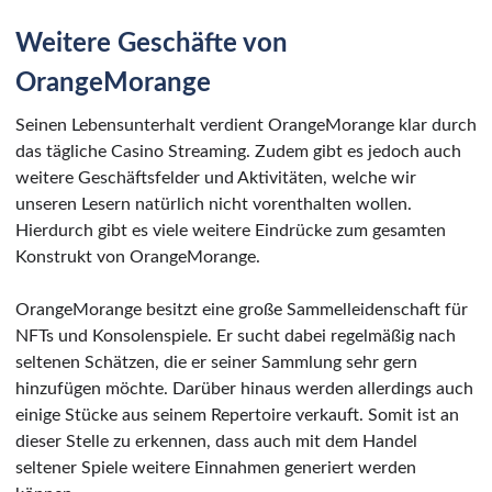
Weitere Geschäfte von
OrangeMorange
Seinen Lebensunterhalt verdient OrangeMorange klar durch
das tägliche Casino Streaming. Zudem gibt es jedoch auch
weitere Geschäftsfelder und Aktivitäten, welche wir
unseren Lesern natürlich nicht vorenthalten wollen.
Hierdurch gibt es viele weitere Eindrücke zum gesamten
Konstrukt von OrangeMorange.
OrangeMorange besitzt eine große Sammelleidenschaft für
NFTs und Konsolenspiele. Er sucht dabei regelmäßig nach
seltenen Schätzen, die er seiner Sammlung sehr gern
hinzufügen möchte. Darüber hinaus werden allerdings auch
einige Stücke aus seinem Repertoire verkauft. Somit ist an
dieser Stelle zu erkennen, dass auch mit dem Handel
seltener Spiele weitere Einnahmen generiert werden