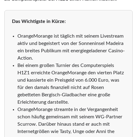
Das Wichtigste in Kürze:
OrangeMorange ist täglich mit seinem Livestream
aktiv und begeistert von der Sonneninsel Madeira
ein breites Publikum mit energiegeladener Casino-
Action.
Bei einem großen Turnier des Computerspiels
H1Z1 erreichte OrangeMorange den vierten Platz
und kassierte ein Preisgeld von 6.000 Euro, was
für den damals finanziell nicht auf Rosen
gebetteten Bergisch-Gladbacher eine große
Erleichterung darstellte.
OrangeMorange streamte in der Vergangenheit
schon häufig gemeinsam mit seinem WG-Partner
Scurrow. Darüber hinaus stand er auch mit
Internetgrößen wie Tasty, Unge oder Anni the