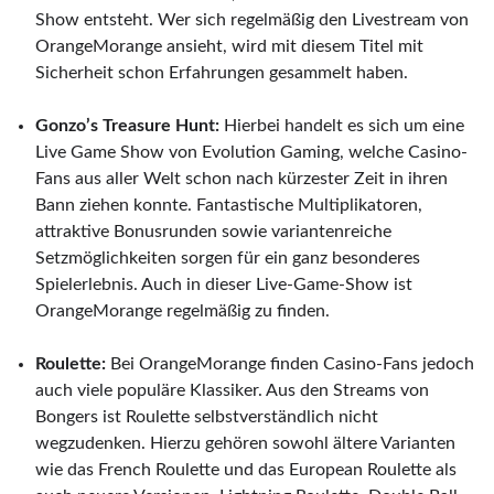
Show entsteht. Wer sich regelmäßig den Livestream von
OrangeMorange ansieht, wird mit diesem Titel mit
Sicherheit schon Erfahrungen gesammelt haben.
Gonzo’s Treasure Hunt:
Hierbei handelt es sich um eine
Live Game Show von Evolution Gaming, welche Casino-
Fans aus aller Welt schon nach kürzester Zeit in ihren
Bann ziehen konnte. Fantastische Multiplikatoren,
attraktive Bonusrunden sowie variantenreiche
Setzmöglichkeiten sorgen für ein ganz besonderes
Spielerlebnis. Auch in dieser Live-Game-Show ist
OrangeMorange regelmäßig zu finden.
Roulette:
Bei OrangeMorange finden Casino-Fans jedoch
auch viele populäre Klassiker. Aus den Streams von
Bongers ist Roulette selbstverständlich nicht
wegzudenken. Hierzu gehören sowohl ältere Varianten
wie das French Roulette und das European Roulette als