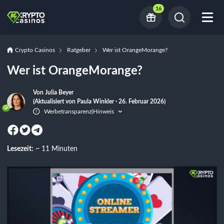
16
Crypto Casinos
Ratgeber
Wer ist OrangeMorange?
Wer ist OrangeMorange?
Von Julia Beyer
(Aktualisiert von Paula Winkler · 26. Februar 2026)
Werbetransparenz
Hinweis
|
Lesezeit:
~ 11 Minuten