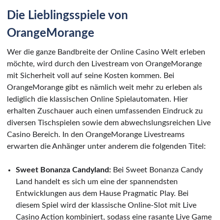
Die Lieblingsspiele von
OrangeMorange
Wer die ganze Bandbreite der Online Casino Welt erleben
möchte, wird durch den Livestream von OrangeMorange
mit Sicherheit voll auf seine Kosten kommen. Bei
OrangeMorange gibt es nämlich weit mehr zu erleben als
lediglich die klassischen Online Spielautomaten. Hier
erhalten Zuschauer auch einen umfassenden Eindruck zu
diversen Tischspielen sowie dem abwechslungsreichen Live
Casino Bereich. In den OrangeMorange Livestreams
erwarten die Anhänger unter anderem die folgenden Titel:
Sweet Bonanza Candyland:
Bei Sweet Bonanza Candy
Land handelt es sich um eine der spannendsten
Entwicklungen aus dem Hause Pragmatic Play. Bei
diesem Spiel wird der klassische Online-Slot mit Live
Casino Action kombiniert, sodass eine rasante Live Game