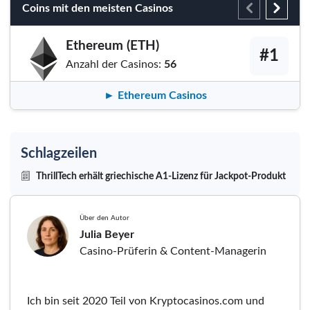
Coins mit den meisten Casinos
Ethereum (ETH)
#1
Anzahl der Casinos:
56
► Ethereum Casinos
Schlagzeilen
ThrillTech erhält griechische A1-Lizenz für Jackpot-Produkt
Über den Autor
Julia Beyer
Casino-Prüferin & Content-Managerin
Ich bin seit 2020 Teil von Kryptocasinos.com und