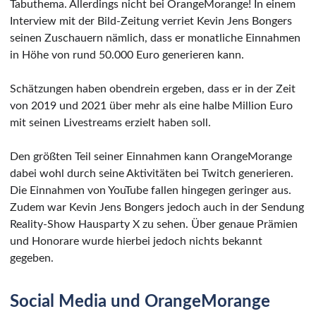
Tabuthema. Allerdings nicht bei OrangeMorange! In einem
Interview mit der Bild-Zeitung verriet Kevin Jens Bongers
seinen Zuschauern nämlich, dass er monatliche Einnahmen
in Höhe von rund 50.000 Euro generieren kann.
Schätzungen haben obendrein ergeben, dass er in der Zeit
von 2019 und 2021 über mehr als eine halbe Million Euro
mit seinen Livestreams erzielt haben soll.
Den größten Teil seiner Einnahmen kann OrangeMorange
dabei wohl durch seine Aktivitäten bei Twitch generieren.
Die Einnahmen von YouTube fallen hingegen geringer aus.
Zudem war Kevin Jens Bongers jedoch auch in der Sendung
Reality-Show Hausparty X zu sehen. Über genaue Prämien
und Honorare wurde hierbei jedoch nichts bekannt
gegeben.
Social Media und OrangeMorange