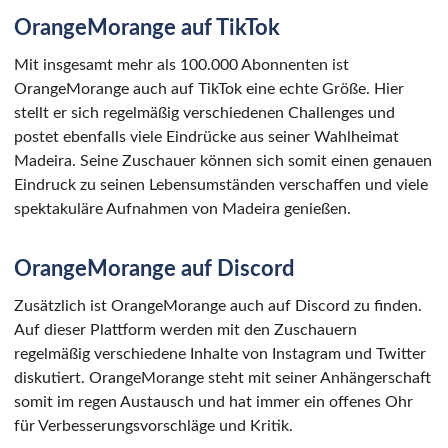
OrangeMorange auf TikTok
Mit insgesamt mehr als 100.000 Abonnenten ist
OrangeMorange auch auf TikTok eine echte Größe. Hier
stellt er sich regelmäßig verschiedenen Challenges und
postet ebenfalls viele Eindrücke aus seiner Wahlheimat
Madeira. Seine Zuschauer können sich somit einen genauen
Eindruck zu seinen Lebensumständen verschaffen und viele
spektakuläre Aufnahmen von Madeira genießen.
OrangeMorange auf Discord
Zusätzlich ist OrangeMorange auch auf Discord zu finden.
Auf dieser Plattform werden mit den Zuschauern
regelmäßig verschiedene Inhalte von Instagram und Twitter
diskutiert. OrangeMorange steht mit seiner Anhängerschaft
somit im regen Austausch und hat immer ein offenes Ohr
für Verbesserungsvorschläge und Kritik.