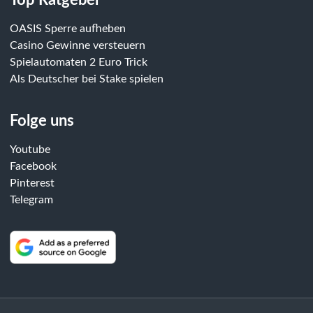
OASIS Sperre aufheben
Casino Gewinne versteuern
Spielautomaten 2 Euro Trick
Als Deutscher bei Stake spielen
Folge uns
Youtube
Facebook
Pinterest
Telegram