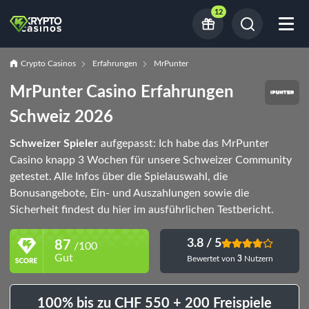
12
Crypto Casinos
Erfahrungen
MrPunter
MrPunter Casino Erfahrungen
Schweiz 2026
Schweizer Spieler
aufgepasst: Ich habe das MrPunter
Casino knapp 3 Wochen für unsere Schweizer Community
getestet. Alle Infos über die Spielauswahl, die
Bonusangebote, Ein- und Auszahlungen sowie die
Sicherheit findest du hier im ausführlichen Testbericht.
3.8 / 5
87
/100
Gut
Bewertet von
3
Nutzern
100% bis zu CHF 550 + 200 Freispiele