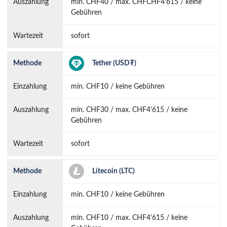
min. CHF40 / max. CHFCHF4’615 / keine
Gebühren
sofort
Tether
(USD₮)
min. CHF10 / keine Gebühren
min. CHF30 / max. CHF4’615 / keine
Gebühren
sofort
Litecoin
(LTC)
min. CHF10 / keine Gebühren
min. CHF10 / max. CHF4’615 / keine