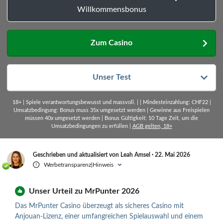
Willkommensbonus
Zum Casino
Unser Test
18+ | Spiele verantwortungsbewusst und massvoll. | | Mindesteinzahlung: CHF22 |
Umsatzbedingung: Bonus muss 35x umgesetzt werden | Gewinne aus Freispielen
müssen 40x umgesetzt werden | Bonus Gültigkeit: 10 Tage Zeit, um die
Umsatzbedingungen zu erfüllen |
AGB gelten, 18+
Geschrieben und aktualisiert von Leah Amsel · 22. Mai 2026
Werbetransparenz
Hinweis
|
Unser Urteil zu MrPunter 2026
Das MrPunter Casino überzeugt als sicheres Casino mit
Anjouan-Lizenz, einer umfangreichen Spielauswahl und einem