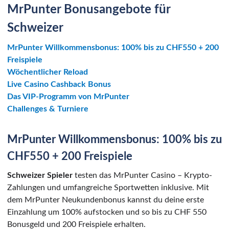
MrPunter Bonusangebote für
Schweizer
MrPunter Willkommensbonus: 100% bis zu CHF550 + 200
Freispiele
Wöchentlicher Reload
Live Casino Cashback Bonus
Das VIP-Programm von MrPunter
Challenges & Turniere
MrPunter Willkommensbonus: 100% bis zu
CHF550 + 200 Freispiele
Schweizer Spieler
testen das MrPunter Casino – Krypto-
Zahlungen und umfangreiche Sportwetten inklusive. Mit
dem MrPunter Neukundenbonus kannst du deine erste
Einzahlung um 100% aufstocken und so bis zu CHF 550
Bonusgeld und 200 Freispiele erhalten.