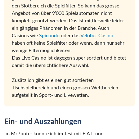
StakeLogic
Swintt
den Slotbereich die Spielfilter. So kann das grosse
Angebot von über 9’000 Spielautomaten nicht
komplett genutzt werden. Das ist mittlerweile leider
TaDa Gaming
Thunderkick
ein gängiges Phänomen in der Branche. Auch
Casinos wie
Spinando
oder das
Velobet Casino
haben oft keine Spielfilter oder wenn, dann nur sehr
Tom Horn Gaming
Turbo Games
wenige Filtermöglichkeiten.
Das Live Casino ist dagegen super sortiert und bietet
damit die übersichtlichere Auswahl.
Yggdrasil
Zusätzlich gibt es einen gut sortierten
Tischspielbereich und einen grossen Wettbereich
aufgeteilt in Sport- und Livewetten.
Ein- und Auszahlungen
Im MrPunter konnte ich im Test mit FIAT- und