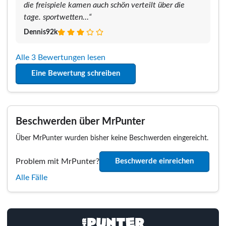
die freispiele kamen auch schön verteilt über die
tage. sportwetten…“
Dennis92k
Alle 3 Bewertungen lesen
Eine Bewertung schreiben
Beschwerden über MrPunter
Über MrPunter wurden bisher keine Beschwerden eingereicht.
Problem mit MrPunter?
Beschwerde einreichen
Alle Fälle