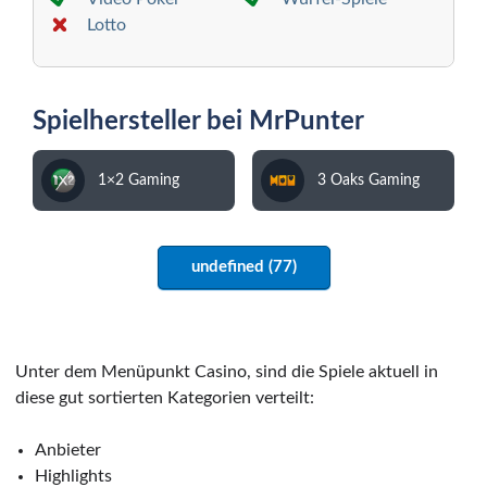
Lotto
Spielhersteller bei MrPunter
1×2 Gaming
3 Oaks Gaming
Amusnet
Amigo Gaming
undefined (77)
Interactive
Apollo Games
Apparat Gaming
Unter dem Menüpunkt Casino, sind die Spiele aktuell in
diese gut sortierten Kategorien verteilt:
AvatarUX
Bally Wulff
Anbieter
Highlights