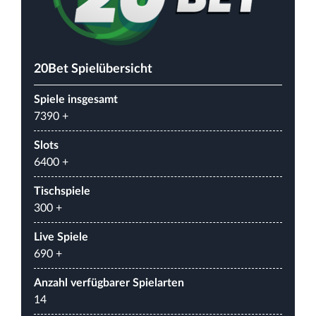
20Bet Spielübersicht
Spiele insgesamt
7390 +
Slots
6400 +
Tischspiele
300 +
Live Spiele
690 +
Anzahl verfügbarer Spielarten
14