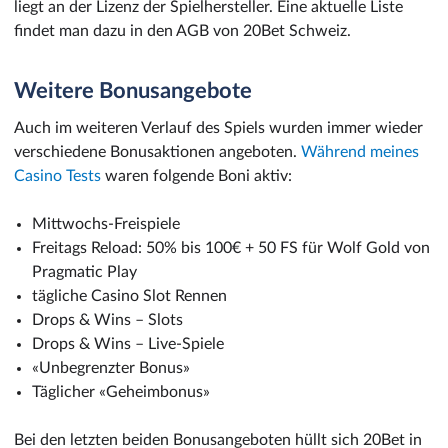
liegt an der Lizenz der Spielhersteller. Eine aktuelle Liste
findet man dazu in den AGB von 20Bet Schweiz.
Weitere Bonusangebote
Auch im weiteren Verlauf des Spiels wurden immer wieder
verschiedene Bonusaktionen angeboten.
Während meines
Casino Tests
waren folgende Boni aktiv:
Mittwochs-Freispiele
Freitags Reload: 50% bis 100€ + 50 FS für Wolf Gold von
Pragmatic Play
tägliche Casino Slot Rennen
Drops & Wins – Slots
Drops & Wins – Live-Spiele
«Unbegrenzter Bonus»
Täglicher «Geheimbonus»
Bei den letzten beiden Bonusangeboten hüllt sich 20Bet in