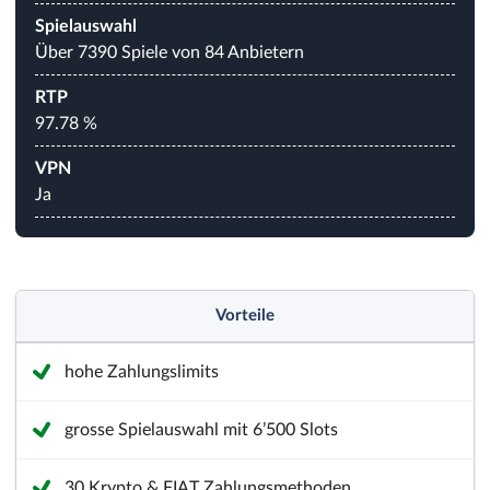
Spielauswahl
Über 7390 Spiele von 84 Anbietern
RTP
97.78 %
VPN
Ja
Vorteile
hohe Zahlungslimits
grosse Spielauswahl mit 6’500 Slots
30 Krypto & FIAT Zahlungsmethoden