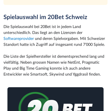
Spielauswahl im 20Bet Schweiz
Die Spielauswahl bei 20Bet ist in jedem Land
unterschiedlich. Das liegt an den Lizenzen der
Softwareprovider
und deren Spielvorgaben. Mit Schweizer
Standort hatte ich Zugriff auf insgesamt rund 7’000 Spiele.
Die Liste der Spielhersteller ist dementsprechend lang und
vielfältig. Neben grossen Namen wie NetEnt, Pragmatic
Play und Big Time Gaming konnte ich auch andere
Entwickler wie Smartsoft, Skywind und Yggdrasil finden.