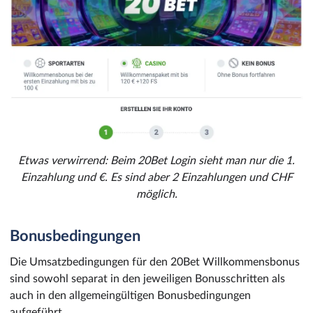
Etwas verwirrend: Beim 20Bet Login sieht man nur die 1.
Einzahlung und €. Es sind aber 2 Einzahlungen und CHF
möglich.
Bonusbedingungen
Die Umsatzbedingungen für den 20Bet Willkommensbonus
sind sowohl separat in den jeweiligen Bonusschritten als
auch in den allgemeingültigen Bonusbedingungen
aufgeführt.