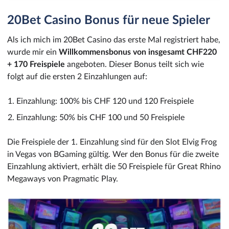
20Bet Casino Bonus für neue Spieler
Als ich mich im 20Bet Casino das erste Mal registriert habe,
wurde mir ein
Willkommensbonus von insgesamt CHF220
+ 170 Freispiele
angeboten. Dieser Bonus teilt sich wie
folgt auf die ersten 2 Einzahlungen auf:
Einzahlung: 100% bis CHF 120 und 120 Freispiele
Einzahlung: 50% bis CHF 100 und 50 Freispiele
Die Freispiele der 1. Einzahlung sind für den Slot Elvig Frog
in Vegas von BGaming gültig. Wer den Bonus für die zweite
Einzahlung aktiviert, erhält die 50 Freispiele für Great Rhino
Megaways von Pragmatic Play.