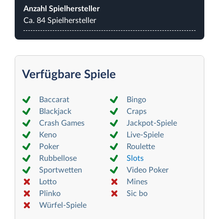
Anzahl Spielhersteller
Ca. 84 Spielhersteller
Verfügbare Spiele
Baccarat
Bingo
Blackjack
Craps
Crash Games
Jackpot-Spiele
Keno
Live-Spiele
Poker
Roulette
Rubbellose
Slots
Sportwetten
Video Poker
Lotto
Mines
Plinko
Sic bo
Würfel-Spiele