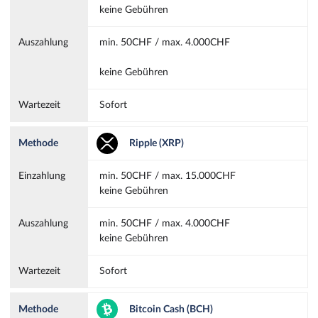
keine Gebühren
min. 50CHF / max. 4.000CHF
keine Gebühren
Sofort
Ripple
(XRP)
min. 50CHF / max. 15.000CHF
keine Gebühren
min. 50CHF / max. 4.000CHF
keine Gebühren
Sofort
Bitcoin Cash
(BCH)