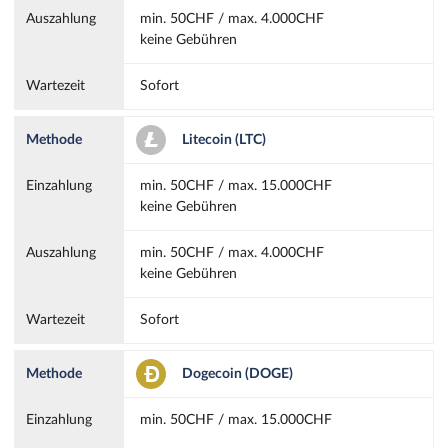
min. 50CHF / max. 4.000CHF
keine Gebühren
Sofort
Litecoin
(LTC)
min. 50CHF / max. 15.000CHF
keine Gebühren
min. 50CHF / max. 4.000CHF
keine Gebühren
Sofort
Dogecoin
(DOGE)
min. 50CHF / max. 15.000CHF