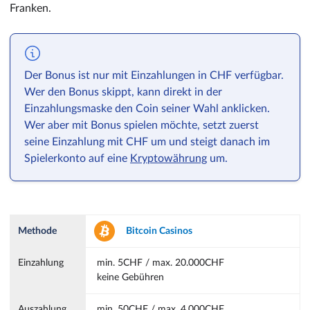
Franken.
Spinomenal
Spribe
Swintt
Thunderkick
Der Bonus ist nur mit Einzahlungen in CHF verfügbar.
Wer den Bonus skippt, kann direkt in der
Einzahlungsmaske den Coin seiner Wahl anklicken.
Tom Horn Gaming
Triple Cherry
Wer aber mit Bonus spielen möchte, setzt zuerst
seine Einzahlung mit CHF um und steigt danach im
Spielerkonto auf eine
Kryptowährung
um.
Truelab
TVbet
Vivo Gaming
Wazdan
Bitcoin Casinos
min. 5CHF / max. 20.000CHF
Winfinity
Yggdrasil
keine Gebühren
min. 50CHF / max. 4.000CHF