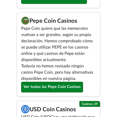
Pepe Coin Casinos
Pepe Coin quiere que las memecoins
vuelvan a ser grandes, según su propia
declaración. Hemos comprobado cómo
se puede utilizar PEPE en los casinos
online y qué casinos de Pepe están
disponibles actualmente.
Todavía no hemos revisado ningún
casino Pepe Coin, pero hay alternativas
disponibles en nuestra página.
Ver todas las Pepe Coin Casinos
Casinos: 29
USD Coin Casinos