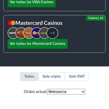
Ver todas las VISA Casinos
Casinos: 14
Mastercard Casinos
+ 9
Ver todas las Mastercard Casinos
Todos
Solo cripto
Solo FIAT
Orden actual: