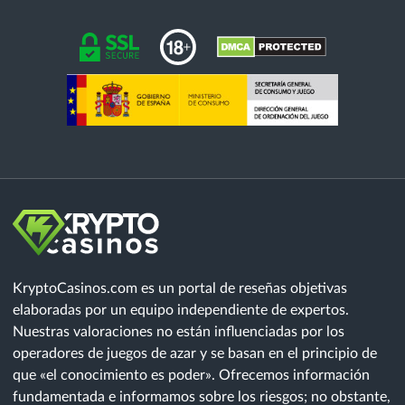
KryptoCasinos.com es un portal de reseñas objetivas
elaboradas por un equipo independiente de expertos.
Nuestras valoraciones no están influenciadas por los
operadores de juegos de azar y se basan en el principio de
que «el conocimiento es poder». Ofrecemos información
fundamentada e informamos sobre los riesgos; no obstante,