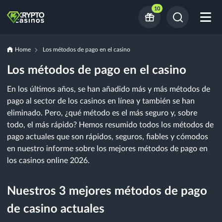
10
Home
Los métodos de pago en el casino
Los métodos de pago en el casino
En los últimos años, se han añadido más y más métodos de
pago al sector de los casinos en línea y también se han
eliminado. Pero, ¿qué método es el más seguro y, sobre
todo, el más rápido? Hemos resumido todos los métodos de
pago actuales que son rápidos, seguros, fiables y cómodos
en nuestro informe sobre los mejores métodos de pago en
los casinos online 2026.
Nuestros 3 mejores métodos de pago
de casino actuales