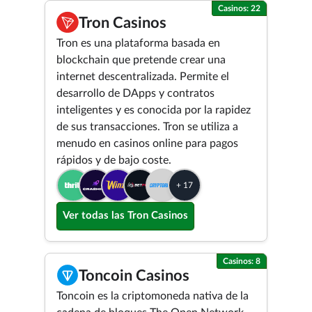
Casinos: 22
Tron Casinos
Tron es una plataforma basada en
blockchain que pretende crear una
internet descentralizada. Permite el
desarrollo de DApps y contratos
inteligentes y es conocida por la rapidez
de sus transacciones. Tron se utiliza a
menudo en casinos online para pagos
rápidos y de bajo coste.
+ 17
Ver todas las Tron Casinos
Casinos: 8
Toncoin Casinos
Toncoin es la criptomoneda nativa de la