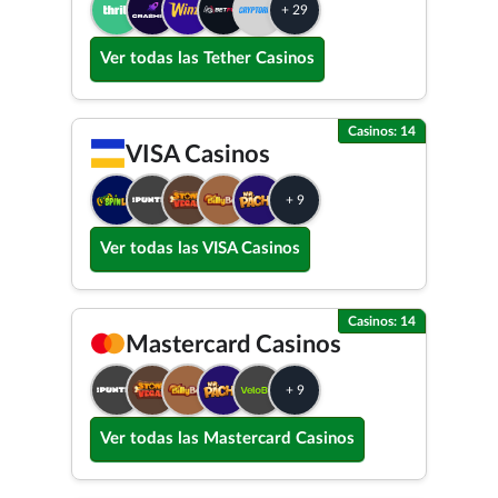
+ 29
Ver todas las Tether Casinos
Casinos: 14
VISA Casinos
+ 9
Ver todas las VISA Casinos
Casinos: 14
Mastercard Casinos
+ 9
Ver todas las Mastercard Casinos