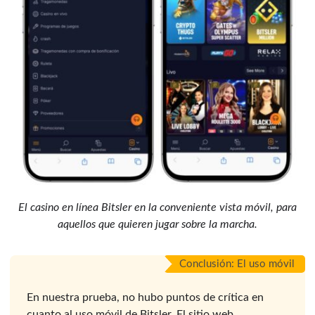
Bitsler Coin
(WBNB)
No hay un importe mínimo ni máximo para
depositar
mín. 0.00000001 Bitsler / máx. sin límite /
Comisión actualizada constante por
proveedor
Inmediatamente
DigiByte
(DGB)
El casino en línea Bitsler en la conveniente vista móvil, para
aquellos que quieren jugar sobre la marcha.
No hay un importe mínimo ni máximo para
depositar
Conclusión: El uso móvil
mín. 1,500 DGB / máx. sin límite / Comisión
En nuestra prueba, no hubo puntos de crítica en
actualizada constante por proveedor
cuanto al uso móvil de Bitsler. El sitio web