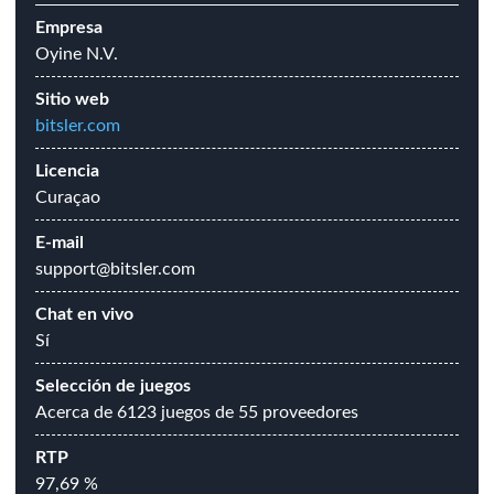
Empresa
Oyine N.V.
Sitio web
bitsler.com
Licencia
Curaçao
E-mail
support@bitsler.com
Chat en vivo
Sí
Selección de juegos
Acerca de 6123 juegos de 55 proveedores
RTP
97,69 %