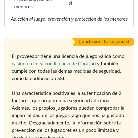
sí
menores:
Inmediatamente
Adicción al juego: prevención y protección de los menores
Stellar
(XLM)
Conclusión: La seguridad
No hay un importe mínimo ni máximo para
depositar
El proveedor tiene una licencia de juego válida como
casino en línea con licencia de Curazao
y también
mín. 20.0000000 XLM / máx. sin límite /
cumple con todas las demás medidas de seguridad,
Comisión actualizada constante por
como la codificación SSL.
proveedor
Una característica positiva es la autenticación de 2
Inmediatamente
factores, que proporciona seguridad adicional.
Además, los propios jugadores pueden comprobar la
imparcialidad de los juegos, algo que nos ha gustado
Avalanche
(AVAX)
mucho. Desgraciadamente, la información sobre la
prevención de los jugadores es un poco limitada y,
No hay un importe mínimo ni máximo para
depositar
sin duda, se puede mejorar.