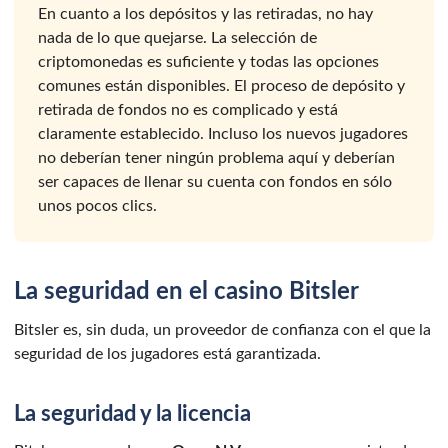
En cuanto a los depósitos y las retiradas, no hay
nada de lo que quejarse. La selección de
Solana
(SOL)
criptomonedas es suficiente y todas las opciones
comunes están disponibles. El proceso de depósito y
No hay un importe mínimo ni máximo para
retirada de fondos no es complicado y está
depositar
claramente establecido. Incluso los nuevos jugadores
no deberían tener ningún problema aquí y deberían
mín. 0.04500000 XLM / máx. sin límite /
Comisión actualizada constante por
ser capaces de llenar su cuenta con fondos en sólo
proveedor
unos pocos clics.
Inmediatamente
La seguridad en el casino Bitsler
Shiba Inu
(SHIB)
Bitsler es, sin duda, un proveedor de confianza con el que la
seguridad de los jugadores está garantizada.
No hay un importe mínimo ni máximo para
depositar
La seguridad y la licencia
mín. 800,00 SHIB / máx. sin límite / Comisión