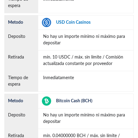
USD Coin Casinos
No hay un importe mínimo ni máximo para
depositar
mín. 10 USDC / máx. sin límite / Comisión
actualizada constante por proveedor
Inmediatamente
Bitcoin Cash
(BCH)
No hay un importe mínimo ni máximo para
depositar
mín. 0.04000000 BCH / máx. sin límite /