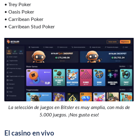
• Trey Poker
NetEnt
Nolimit City
• Oasis Poker
• Carribean Poker
• Carribean Stud Poker
PG Soft
Platipus
Playson
Playtech
Pragmatic Play
Push Gaming
Quickspin
Red Tiger Gaming
La selección de juegos en Bitsler es muy amplia, con más de
5.000 juegos. ¡Nos gusta eso!
Relax Gaming
Skywind
El casino en vivo