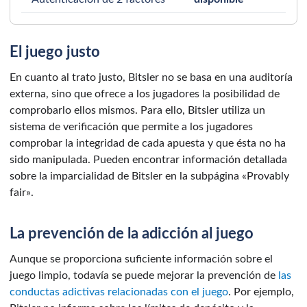
depositar
mín. 4 Tib / máx. sin límite / Comisión
actualizada constante por proveedor
El juego justo
En cuanto al trato justo, Bitsler no se basa en una auditoría
Inmediatamente
externa, sino que ofrece a los jugadores la posibilidad de
comprobarlo ellos mismos. Para ello, Bitsler utiliza un
sistema de verificación que permite a los jugadores
Dash
(DASH)
comprobar la integridad de cada apuesta y que ésta no ha
sido manipulada. Pueden encontrar información detallada
No hay un importe mínimo ni máximo para
sobre la imparcialidad de Bitsler en la subpágina «Provably
depositar
fair».
mín. 0.30000000 DASH / máx. sin límite /
Comisión actualizada constante por
La prevención de la adicción al juego
proveedor
Aunque se proporciona suficiente información sobre el
Inmediatamente
juego limpio, todavía se puede mejorar la prevención de
las
conductas adictivas relacionadas con el juego
. Por ejemplo,