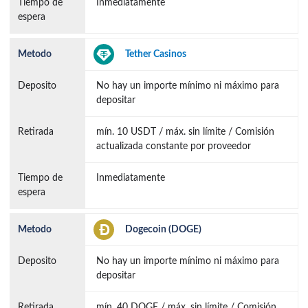
Inmediatamente
Tether Casinos
No hay un importe mínimo ni máximo para
depositar
mín. 10 USDT / máx. sin límite / Comisión
actualizada constante por proveedor
Inmediatamente
Dogecoin
(DOGE)
No hay un importe mínimo ni máximo para
depositar
mín. 40 DOGE / máx. sin límite / Comisión