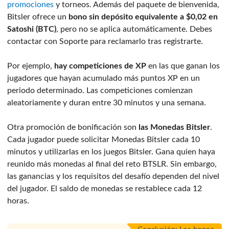
promociones
y torneos. Además del paquete de bienvenida,
Bitsler ofrece un
bono sin depósito equivalente a $0,02 en
Satoshi (BTC)
, pero no se aplica automáticamente. Debes
contactar con Soporte para reclamarlo tras registrarte.
Por ejemplo,
hay competiciones de XP
en las que ganan los
jugadores que hayan acumulado más puntos XP en un
periodo determinado. Las competiciones comienzan
aleatoriamente y duran entre 30 minutos y una semana.
Otra promoción de bonificación son
las Monedas Bitsler
.
Cada jugador puede solicitar Monedas Bitsler cada 10
minutos y utilizarlas en los juegos Bitsler. Gana quien haya
reunido más monedas al final del reto BTSLR. Sin embargo,
las ganancias y los requisitos del desafío dependen del nivel
del jugador. El saldo de monedas se restablece cada 12
horas.