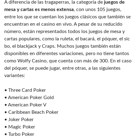
A diferencia de las tragaperras, la categoría de
juegos de
mesa y cartas es menos extensa
, con unos 105 juegos,
Fugaso
GameArt
entre los que se cuentan los juegos clásicos que también se
encuentran en el casino en vivo. A pesar de su reducido
número, están representados todos los juegos de mesa y
GameTech
Gamomat
cartas populares, como la ruleta, el bacará, el póquer, el sic
bo, el blackjack y Craps. Muchos juegos también están
disponibles en diferentes variaciones, pero no tiene tantos
Habanero
Hacksaw
como Wolfy Casino, que cuenta con más de 300. En el caso
del póquer, se puede jugar, entre otras, a las siguientes
variantes:
IGT
Iron Dog Studio
• Three Card Poker
• American Poker Gold
Lucky
Mancala Gaming
• American Poker V
• Caribbean Beach Poker
• Joker Poker
Microgaming
MrSlotty
• Magic Poker
• Turbo Poker