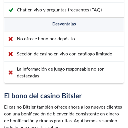
Chat en vivo y preguntas frecuentes (FAQ)
Desventajas
No ofrece bono por depósito
Sección de casino en vivo con catálogo limitado
La información de juego responsable no son
destacadas
El bono del casino Bitsler
El casino Bitsler también ofrece ahora a los nuevos clientes
con una bonificación de bienvenida consistente en dinero
de bonificación y tiradas gratuitas. Aquí hemos resumido
todo lo que necesitas saber: