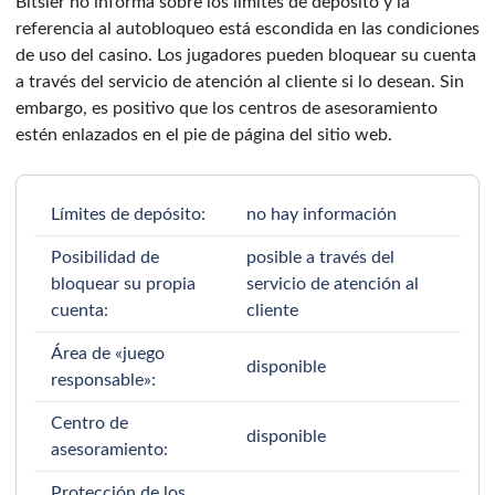
Bitsler no informa sobre los límites de depósito y la
Chainlink
(LINK)
referencia al autobloqueo está escondida en las condiciones
de uso del casino. Los jugadores pueden bloquear su cuenta
No hay un importe mínimo ni máximo para
a través del servicio de atención al cliente si lo desean. Sin
depositar
embargo, es positivo que los centros de asesoramiento
estén enlazados en el pie de página del sitio web.
mín. 0.50000000 LINK / máx. sin límite /
Comisión actualizada constante por
proveedor
Límites de depósito:
no hay información
Inmediatamente
Posibilidad de
posible a través del
bloquear su propia
servicio de atención al
cuenta:
cliente
DAI Coin Casinos
Área de «juego
disponible
No hay un importe mínimo ni máximo para
responsable»:
depositar
Centro de
disponible
asesoramiento:
mín. 10 DAI / máx. sin límite / Comisión
actualizada constante por proveedor
Protección de los