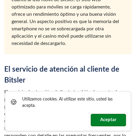
Inmediatamente
optimizado para móviles se carga rápidamente,
ofrece un rendimiento óptimo y una buena visión
general. Un aspecto positivo es que la memoria del
smartphone no se ve sobrecargada por otra
First Digital USD
aplicación y el casino móvil puede utilizarse sin
necesidad de descargarlo.
No hay un importe mínimo ni máximo para
depositar
mín. 10 FDUSD / máx. sin límite / Comisión
El servicio de atención al cliente de
actualizada constante por proveedor
Bitsler
Inmediatamente
El servicio de atención al cliente también demuestra la
profesionalidad y la seriedad del proveedor. Si tienen alguna
Utilizamos cookies. Al utilizar este sitio, usted las
🍪
acepta.
pregunta, pueden ponerse en contacto con el chat en vivo,
Optimism
que está disponible en un minuto. También pueden enviar
Aceptar
No hay un importe mínimo ni máximo para
un correo electrónico o visitar el centro de ayuda/FAQ.
depositar
Muchas de las preguntas generales sobre el uso ya se
responden con detalle en las preguntas frecuentes, por lo