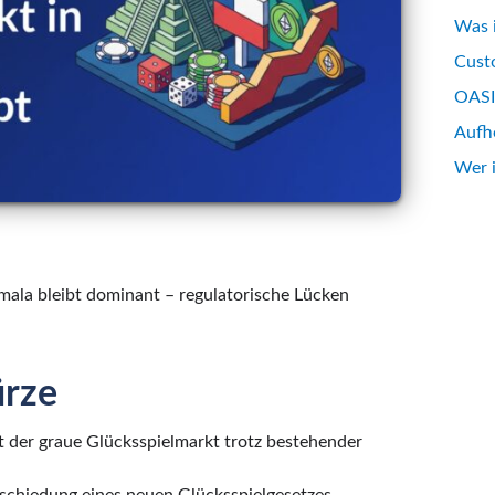
Was 
Custo
OASIS
Aufh
Wer 
mala bleibt dominant – regulatorische Lücken
ürze
t der graue Glücksspielmarkt trotz bestehender