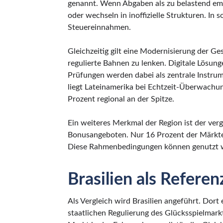
genannt. Wenn Abgaben als zu belastend emp
oder wechseln in inoffizielle Strukturen. In 
Steuereinnahmen.
Gleichzeitig gilt eine Modernisierung der G
regulierte Bahnen zu lenken. Digitale Lösu
Prüfungen werden dabei als zentrale Instru
liegt Lateinamerika bei Echtzeit-Überwachu
Prozent regional an der Spitze.
Ein weiteres Merkmal der Region ist der ve
Bonusangeboten. Nur 16 Prozent der Märkte
Diese Rahmenbedingungen können genutzt wer
Brasilien als Referen
Als Vergleich wird Brasilien angeführt. Dort
staatlichen Regulierung des Glücksspielma