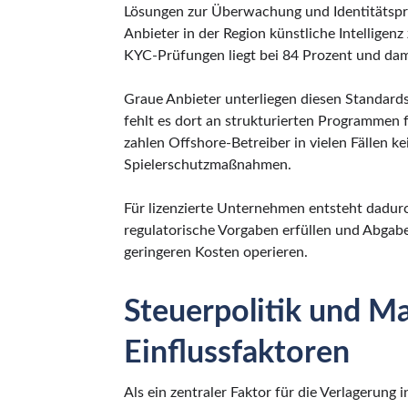
Lösungen zur Überwachung und Identitätspr
Anbieter in der Region künstliche Intelligen
KYC-Prüfungen liegt bei 84 Prozent und dami
Graue Anbieter unterliegen diesen Standards
fehlt es dort an strukturierten Programmen
zahlen Offshore-Betreiber in vielen Fällen k
Spielerschutzmaßnahmen.
Für lizenzierte Unternehmen entsteht dadur
regulatorische Vorgaben erfüllen und Abgaben
geringeren Kosten operieren.
Steuerpolitik und Ma
Einflussfaktoren
Als ein zentraler Faktor für die Verlagerung