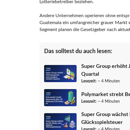
Lotteriebetreiber beziehen.
Andere Unternehmen operieren ohne entspr
Guatemala ein umfangreicher grauer Markt e
Segment planen die Gesetzgeber nach aktuel
Das solltest du auch lesen:
Super Group erhöht 
Quartal
Lesezeit:
~ 4 Minuten
Polymarket strebt Be
Lesezeit:
~ 4 Minuten
Super Group wächst 
Glücksspielsteuer
Lesezeit:
~ 4 Minuten