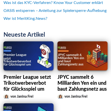
Was ist das KYC-Verfahren? Know Your Customer erklärt
OASIS entsperren – Anleitung zur Spielersperre-Aufhebung
Wer ist MeritKing.News?
Neueste Artikel
Premier League setzt
JPYC sammelt 6
Trikotwerbeverbot
Milliarden Yen ein und
für Glücksspiel um
baut Zahlungsnetz aus
von Janina Frei
von Janina Frei