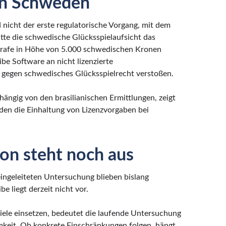
in Schweden
d nicht der erste regulatorische Vorgang, mit dem
hatte die schwedische Glücksspielaufsicht das
rafe in Höhe von 5.000 schwedischen Kronen
be Software an nicht lizenzierte
 gegen schwedisches Glücksspielrecht verstoßen.
ngig von den brasilianischen Ermittlungen, zeigt
den die Einhaltung von Lizenzvorgaben bei
on steht noch aus
ngeleiteten Untersuchung blieben bislang
 liegt derzeit nicht vor.
piele einsetzen, bedeutet die laufende Untersuchung
keit. Ob konkrete Einschränkungen folgen, hängt