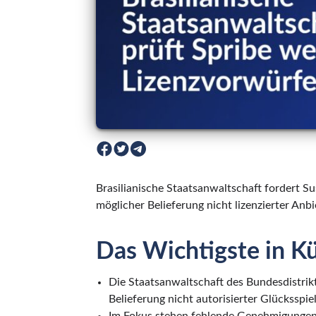
Brasilianische Staatsanwaltschaft fordert 
möglicher Belieferung nicht lizenzierter Anbi
Das Wichtigste in K
Die Staatsanwaltschaft des Bundesdistrik
Belieferung nicht autorisierter Glücksspiel