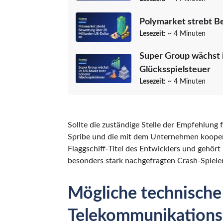
Polymarket strebt Be
Lesezeit:
~ 4 Minuten
Super Group wächst 
Glücksspielsteuer
Lesezeit:
~ 4 Minuten
Sollte die zuständige Stelle der Empfehlung 
Spribe und die mit dem Unternehmen kooperier
Flaggschiff-Titel des Entwicklers und gehö
besonders stark nachgefragten Crash-Spiele
Mögliche technische
Telekommunikation