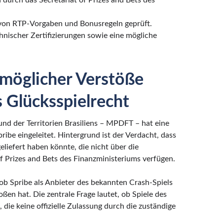
urch das Secretariat of Prizes and Bets des
 von RTP-Vorgaben und Bonusregeln geprüft.
hnischer Zertifizierungen sowie eine mögliche
möglicher Verstöße
s Glücksspielrecht
und der Territorien Brasiliens – MPDFT – hat eine
ibe eingeleitet. Hintergrund ist der Verdacht, dass
liefert haben könnte, die nicht über die
of Prizes and Bets des Finanzministeriums verfügen.
 ob Spribe als Anbieter des bekannten Crash-Spiels
ßen hat. Die zentrale Frage lautet, ob Spiele des
die keine offizielle Zulassung durch die zuständige