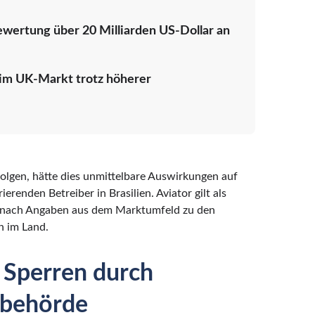
wertung über 20 Milliarden US-Dollar an
im UK-Markt trotz höherer
folgen, hätte dies unmittelbare Auswirkungen auf
enden Betreiber in Brasilien. Aviator gilt als
rt nach Angaben aus dem Marktumfeld zu den
n im Land.
 Sperren durch
sbehörde