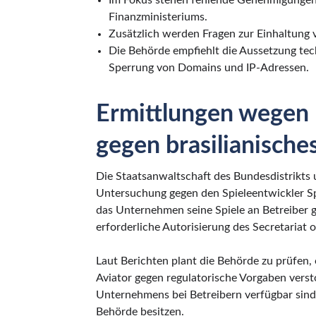
Im Fokus stehen fehlende Genehmigungen d
Finanzministeriums.
Zusätzlich werden Fragen zur Einhaltung
Die Behörde empfiehlt die Aussetzung tec
Sperrung von Domains und IP-Adressen.
Ermittlungen wegen 
gegen brasilianische
Die Staatsanwaltschaft des Bundesdistrikts 
Untersuchung gegen den Spieleentwickler Spr
das Unternehmen seine Spiele an Betreiber ge
erforderliche Autorisierung des Secretariat 
Laut Berichten plant die Behörde zu prüfen,
Aviator gegen regulatorische Vorgaben versto
Unternehmens bei Betreibern verfügbar sind, 
Behörde besitzen.