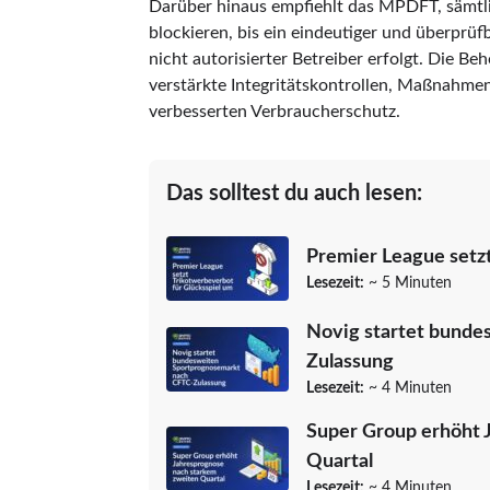
Darüber hinaus empfiehlt das MPDFT, sämtli
blockieren, bis ein eindeutiger und überprüf
nicht autorisierter Betreiber erfolgt. Die 
verstärkte Integritätskontrollen, Maßnahm
verbesserten Verbraucherschutz.
Das solltest du auch lesen:
Premier League setzt
Lesezeit:
~ 5 Minuten
Novig startet bunde
Zulassung
Lesezeit:
~ 4 Minuten
Super Group erhöht 
Quartal
Lesezeit:
~ 4 Minuten