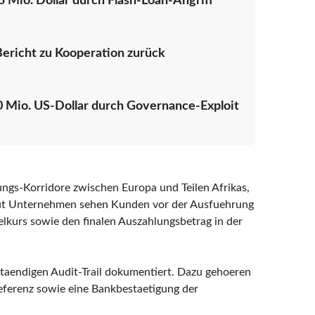
65 Mio. Dollar durch Flash-Loan-Angriff
ericht zu Kooperation zurück
 Mio. US-Dollar durch Governance-Exploit
ungs-Korridore zwischen Europa und Teilen Afrikas,
ut Unternehmen sehen Kunden vor der Ausfuehrung
kurs sowie den finalen Auszahlungsbetrag in der
staendigen Audit-Trail dokumentiert. Dazu gehoeren
ferenz sowie eine Bankbestaetigung der