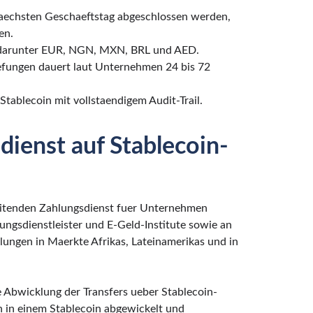
naechsten Geschaeftstag abgeschlossen werden,
en.
darunter EUR, NGN, MXN, BRL und AED.
fungen dauert laut Unternehmen 24 bis 72
Stablecoin mit vollstaendigem Audit-Trail.
ienst auf Stablecoin-
eitenden Zahlungsdienst fuer Unternehmen
lungsdienstleister und E-Geld-Institute sowie an
ungen in Maerkte Afrikas, Lateinamerikas und in
Abwicklung der Transfers ueber Stablecoin-
in in einem Stablecoin abgewickelt und