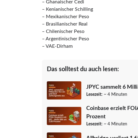
– Ghanaischer Cedi
– Kenianischer Schilling
– Mexikanischer Peso
– Brasilianischer Real
– Chilenischer Peso
– Argentinischer Peso
– VAE-Dirham
Das solltest du auch lesen:
JPYC sammelt 6 Milli
Lesezeit:
~ 4 Minuten
Coinbase erzielt FOIA
Prozent
Lesezeit:
~ 4 Minuten