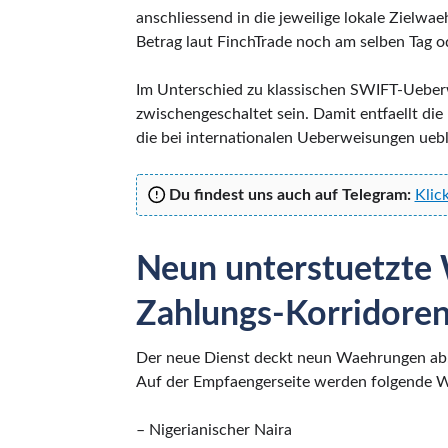
anschliessend in die jeweilige lokale Zielwa
Betrag laut FinchTrade noch am selben Tag 
Im Unterschied zu klassischen SWIFT-Ueber
zwischengeschaltet sein. Damit entfaellt di
die bei internationalen Ueberweisungen uebli
Du findest uns auch auf Telegram:
Klic
Neun unterstuetzte 
Zahlungs-Korridore
Der neue Dienst deckt neun Waehrungen ab.
Auf der Empfaengerseite werden folgende W
– Nigerianischer Naira