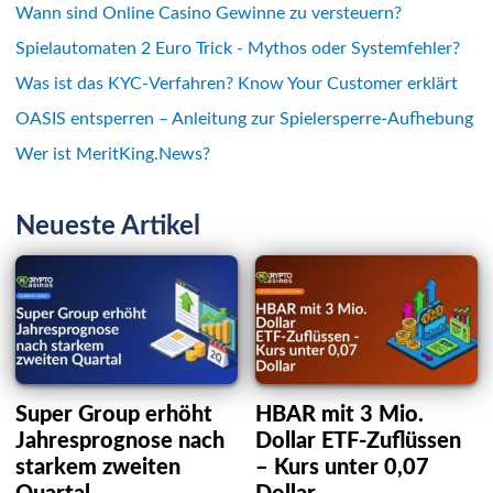
Wann sind Online Casino Gewinne zu versteuern?
Spielautomaten 2 Euro Trick - Mythos oder Systemfehler?
Was ist das KYC-Verfahren? Know Your Customer erklärt
OASIS entsperren – Anleitung zur Spielersperre-Aufhebung
Wer ist MeritKing.News?
Neueste Artikel
Super Group erhöht
HBAR mit 3 Mio.
Jahresprognose nach
Dollar ETF-Zuflüssen
starkem zweiten
– Kurs unter 0,07