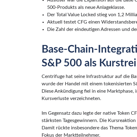
Auslöser war die Expansion auf die Base 
500-Produkts als neue Anlageklasse.
Der Total Value Locked stieg von 1,2 Milli
Aktuell testet CFG einen Widerstandsbere
Die Zahl der eindeutigen Adressen und de
Base-Chain-Integrati
S&P 500 als Kurstre
Centrifuge hat seine Infrastruktur auf die B
wurde der Handel mit einem tokenisierten S
Diese Ankündigung fiel in eine Marktphase, i
Kursverluste verzeichneten.
Im Gegensatz dazu legte der native Token C
stärksten Tagesgewinnern. Die Kursreaktion f
Damit rückte insbesondere das Thema Tokeni
Fokus der Marktteilnehmer.