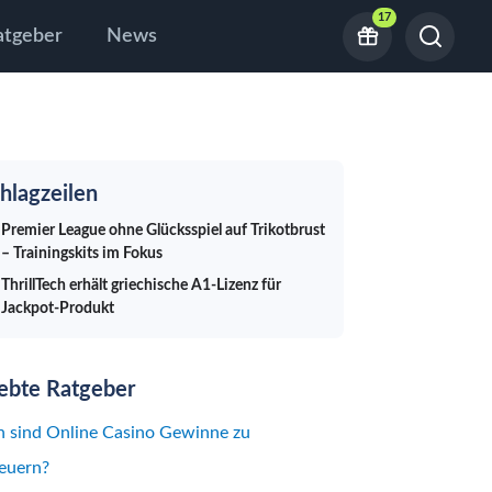
17
atgeber
News
hlagzeilen
Premier League ohne Glücksspiel auf Trikotbrust
– Trainingskits im Fokus
ThrillTech erhält griechische A1-Lizenz für
Jackpot-Produkt
iebte Ratgeber
 sind Online Casino Gewinne zu
euern?