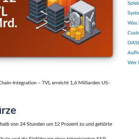
Spiel
Syst
Was 
Custo
OASIS
Aufh
Wer 
hain-Integration – TVL erreicht 1,6 Milliarden US-
ürze
rhalb von 24 Stunden um 12 Prozent zu und gehörte