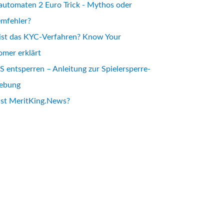
automaten 2 Euro Trick - Mythos oder
emfehler?
ist das KYC-Verfahren? Know Your
mer erklärt
 entsperren – Anleitung zur Spielersperre-
ebung
ist MeritKing.News?