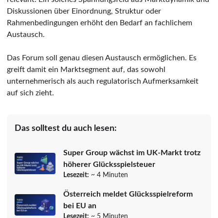
Diskussionen über Einordnung, Struktur oder
Rahmenbedingungen erhöht den Bedarf an fachlichem
Austausch.
Das Forum soll genau diesen Austausch ermöglichen. Es
greift damit ein Marktsegment auf, das sowohl
unternehmerisch als auch regulatorisch Aufmerksamkeit
auf sich zieht.
Das solltest du auch lesen:
Super Group wächst im UK-Markt trotz
höherer Glücksspielsteuer
Lesezeit:
~ 4 Minuten
Österreich meldet Glücksspielreform
bei EU an
Lesezeit:
~ 5 Minuten