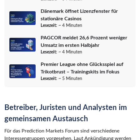
Dänemark öffnet Lizenzfenster für
stationäre Casinos
Lesezeit:
~ 4 Minuten
PAGCOR meldet 26,6 Prozent weniger
Umsatz im ersten Halbjahr
Lesezeit:
~ 4 Minuten
Premier League ohne Glücksspiel auf
Trikotbrust – Trainingskits im Fokus
Lesezeit:
~ 5 Minuten
Betreiber, Juristen und Analysten im
gemeinsamen Austausch
Für das Prediction Markets Forum sind verschiedene
Interessengruppen vorgesehen. Laut Ankündigung werden