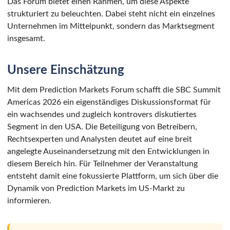
Das Forum bietet einen Rahmen, um diese Aspekte
strukturiert zu beleuchten. Dabei steht nicht ein einzelnes
Unternehmen im Mittelpunkt, sondern das Marktsegment
insgesamt.
Unsere Einschätzung
Mit dem Prediction Markets Forum schafft die SBC Summit
Americas 2026 ein eigenständiges Diskussionsformat für
ein wachsendes und zugleich kontrovers diskutiertes
Segment in den USA. Die Beteiligung von Betreibern,
Rechtsexperten und Analysten deutet auf eine breit
angelegte Auseinandersetzung mit den Entwicklungen in
diesem Bereich hin. Für Teilnehmer der Veranstaltung
entsteht damit eine fokussierte Plattform, um sich über die
Dynamik von Prediction Markets im US-Markt zu
informieren.