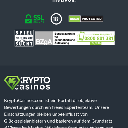
KryptoCasinos.com ist ein Portal für objektive
Bewertungen durch ein freies Expertenteam. Unsere
Einschätzungen bleiben unbeeinflusst von
Glücksspielanbietern und basieren auf dem Grundsatz