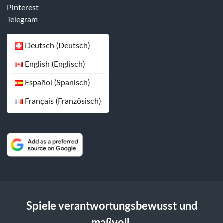
Pinterest
Telegram
Deutsch (Deutsch)
English (Englisch)
Español (Spanisch)
Français (Französisch)
Spiele verantwortungsbewusst und
maßvoll.