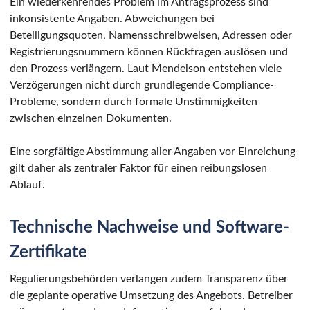
Ein wiederkehrendes Problem im Antragsprozess sind
inkonsistente Angaben. Abweichungen bei
Beteiligungsquoten, Namensschreibweisen, Adressen oder
Registrierungsnummern können Rückfragen auslösen und
den Prozess verlängern. Laut Mendelson entstehen viele
Verzögerungen nicht durch grundlegende Compliance-
Probleme, sondern durch formale Unstimmigkeiten
zwischen einzelnen Dokumenten.
Eine sorgfältige Abstimmung aller Angaben vor Einreichung
gilt daher als zentraler Faktor für einen reibungslosen
Ablauf.
Technische Nachweise und Software-
Zertifikate
Regulierungsbehörden verlangen zudem Transparenz über
die geplante operative Umsetzung des Angebots. Betreiber