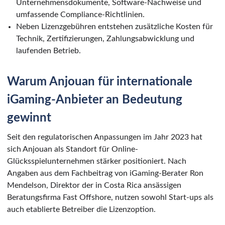
Unternehmensdokumente, Software-Nachweise und
umfassende Compliance-Richtlinien.
Neben Lizenzgebühren entstehen zusätzliche Kosten für
Technik, Zertifizierungen, Zahlungsabwicklung und
laufenden Betrieb.
Warum Anjouan für internationale
iGaming-Anbieter an Bedeutung
gewinnt
Seit den regulatorischen Anpassungen im Jahr 2023 hat
sich Anjouan als Standort für Online-
Glücksspielunternehmen stärker positioniert. Nach
Angaben aus dem Fachbeitrag von iGaming-Berater Ron
Mendelson, Direktor der in Costa Rica ansässigen
Beratungsfirma Fast Offshore, nutzen sowohl Start-ups als
auch etablierte Betreiber die Lizenzoption.