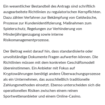
Ein wesentlicher Bestandteil des Antrags sind schriftlich
ausgearbeitete Richtlinien zu regulatorischen Kernpflichten.
Dazu zählen Verfahren zur Bekämpfung von Geldwäsche,
Prozesse zur Kundenidentifizierung, Maßnahmen zum
Spielerschutz, Regelungen zur Verhinderung von
Minderjährigenzugang sowie interne
Risikomanagementprozesse.
Der Beitrag weist darauf hin, dass standardisierte oder
unvollständige Dokumente Fragen aufwerfen können. Die
Richtlinien müssen mit dem konkreten Geschäftsmodell
übereinstimmen. Ein Anbieter mit Fokus auf
Kryptowährungen benötigt andere Überwachungsprozesse
als ein Unternehmen, das ausschließlich traditionelle
Zahlungsmethoden einsetzt. Ebenso unterscheiden sich die
operationellen Risiken zwischen einem reinen
Sportwettenanbieter und einem Online-Casino.