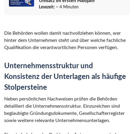
Umsatz im ersten Halbjahr
Lesezeit:
~ 4 Minuten
Die Behörden wollen damit nachvollziehen können, wer
hinter dem Unternehmen steht und über welche fachliche
Qualifikation die verantwortlichen Personen verfügen.
Unternehmensstruktur und
Konsistenz der Unterlagen als häufige
Stolpersteine
Neben persönlichen Nachweisen prüfen die Behörden
detailliert die Unternehmensstruktur. Einzureichen sind
beglaubigte Gründungsdokumente, Gesellschafterregister
sowie weitere relevante Unternehmensunterlagen.