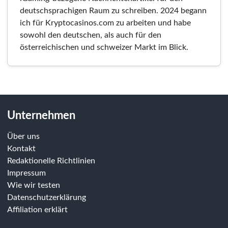
deutschsprachigen Raum zu schreiben. 2024 begann
ich für Kryptocasinos.com zu arbeiten und habe
sowohl den deutschen, als auch für den
österreichischen und schweizer Markt im Blick.
Unternehmen
Über uns
Kontakt
Redaktionelle Richtlinien
Impressum
Wie wir testen
Datenschutzerklärung
Affiliation erklärt