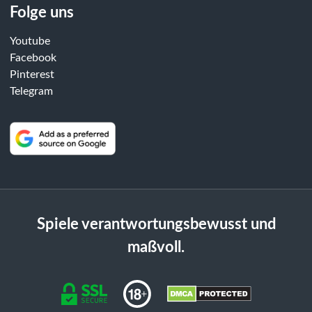
Folge uns
Youtube
Facebook
Pinterest
Telegram
Spiele verantwortungsbewusst und
maßvoll.