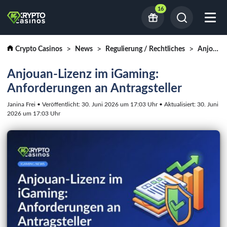
16
Crypto Casinos
News
Regulierung / Rechtliches
Anjouan-Lizenz im iGaming: Anforderungen an Antragsteller
Anjouan-Lizenz im iGaming:
Anforderungen an Antragsteller
Janina Frei • Veröffentlicht: 30. Juni 2026 um 17:03 Uhr • Aktualisiert: 30. Juni
2026 um 17:03 Uhr