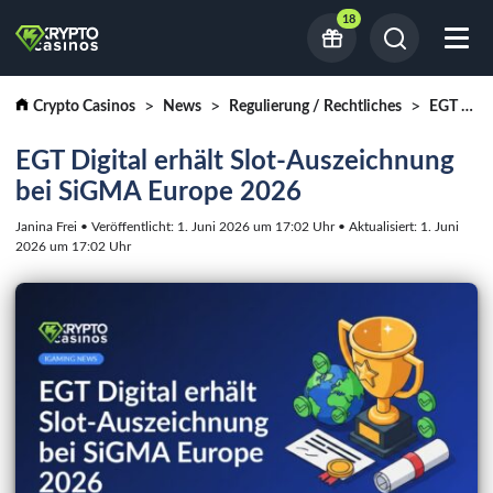
18
Crypto Casinos
News
Regulierung / Rechtliches
EGT Digital erhält Slot-Auszeichnung bei SiGMA Europe 2026
EGT Digital erhält Slot-Auszeichnung
bei SiGMA Europe 2026
Janina Frei • Veröffentlicht: 1. Juni 2026 um 17:02 Uhr • Aktualisiert: 1. Juni
2026 um 17:02 Uhr