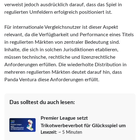
verweist jedoch ausdrücklich darauf, dass das Spiel in
regulierten Umfeldern erfolgreich positioniert ist.
Für internationale Vergleichsnutzer ist dieser Aspekt
relevant, da die Verfügbarkeit und Performance eines Titels
in regulierten Märkten von zentraler Bedeutung sind.
Inhalte, die sich in solchen Jurisdiktionen etablieren,
müssen technische, rechtliche und lizenzrechtliche
Anforderungen erfüllen. Die wiederholte Distribution in
mehreren regulierten Märkten deutet darauf hin, dass
Panda Ventura diese Anforderungen erfüllt.
Das solltest du auch lesen:
Premier League setzt
Trikotwerbeverbot für Glücksspiel um
Lesezeit:
~ 5 Minuten