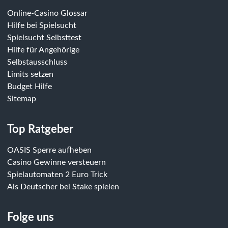
Online-Casino Glossar
Hilfe bei Spielsucht
Spielsucht Selbsttest
Hilfe für Angehörige
Selbstausschluss
Limits setzen
Budget Hilfe
Sitemap
Top Ratgeber
OASIS Sperre aufheben
Casino Gewinne versteuern
Spielautomaten 2 Euro Trick
Als Deutscher bei Stake spielen
Folge uns