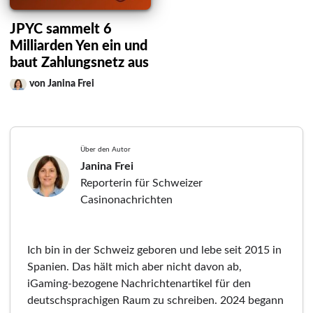
JPYC sammelt 6
Milliarden Yen ein und
baut Zahlungsnetz aus
von Janina Frei
Über den Autor
Janina Frei
Reporterin für Schweizer
Casinonachrichten
Ich bin in der Schweiz geboren und lebe seit 2015 in
Spanien. Das hält mich aber nicht davon ab,
iGaming-bezogene Nachrichtenartikel für den
deutschsprachigen Raum zu schreiben. 2024 begann