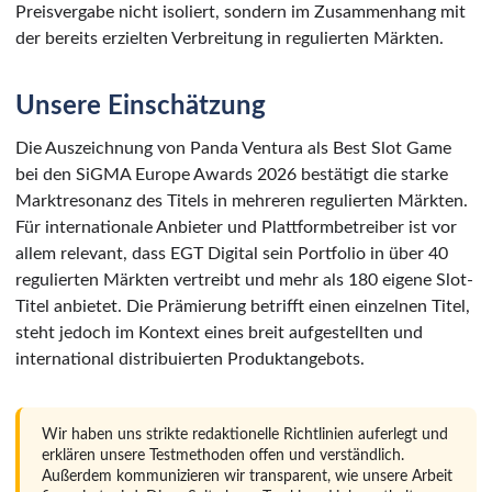
Preisvergabe nicht isoliert, sondern im Zusammenhang mit
der bereits erzielten Verbreitung in regulierten Märkten.
Unsere Einschätzung
Die Auszeichnung von Panda Ventura als Best Slot Game
bei den SiGMA Europe Awards 2026 bestätigt die starke
Marktresonanz des Titels in mehreren regulierten Märkten.
Für internationale Anbieter und Plattformbetreiber ist vor
allem relevant, dass EGT Digital sein Portfolio in über 40
regulierten Märkten vertreibt und mehr als 180 eigene Slot-
Titel anbietet. Die Prämierung betrifft einen einzelnen Titel,
steht jedoch im Kontext eines breit aufgestellten und
international distribuierten Produktangebots.
Wir haben uns strikte redaktionelle Richtlinien auferlegt und
erklären unsere Testmethoden offen und verständlich.
Außerdem kommunizieren wir transparent, wie unsere Arbeit