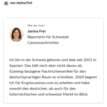
von Janina Frei
Über den Autor
Janina Frei
Reporterin für Schweizer
Casinonachrichten
Ich bin in der Schweiz geboren und lebe seit 2015 in
Spanien. Das hält mich aber nicht davon ab,
iGaming-bezogene Nachrichtenartikel für den
deutschsprachigen Raum zu schreiben. 2024 begann
ich für Kryptocasinos.com zu arbeiten und habe
sowohl den deutschen, als auch für den
österreichischen und schweizer Markt im Blick.