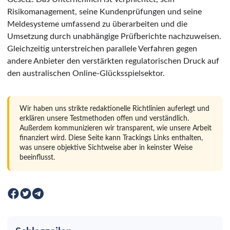
Risikomanagement, seine Kundenprüfungen und seine
Meldesysteme umfassend zu überarbeiten und die
Umsetzung durch unabhängige Prüfberichte nachzuweisen.
Gleichzeitig unterstreichen parallele Verfahren gegen
andere Anbieter den verstärkten regulatorischen Druck auf
den australischen Online-Glücksspielsektor.
Wir haben uns strikte redaktionelle Richtlinien auferlegt und
erklären unsere Testmethoden offen und verständlich.
Außerdem kommunizieren wir transparent, wie unsere Arbeit
finanziert wird. Diese Seite kann Trackings Links enthalten,
was unsere objektive Sichtweise aber in keinster Weise
beeinflusst.