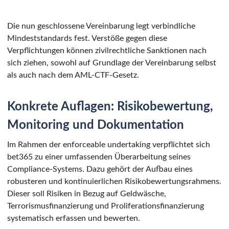
Die nun geschlossene Vereinbarung legt verbindliche
Mindeststandards fest. Verstöße gegen diese
Verpflichtungen können zivilrechtliche Sanktionen nach
sich ziehen, sowohl auf Grundlage der Vereinbarung selbst
als auch nach dem AML-CTF-Gesetz.
Konkrete Auflagen: Risikobewertung,
Monitoring und Dokumentation
Im Rahmen der enforceable undertaking verpflichtet sich
bet365 zu einer umfassenden Überarbeitung seines
Compliance-Systems. Dazu gehört der Aufbau eines
robusteren und kontinuierlichen Risikobewertungsrahmens.
Dieser soll Risiken in Bezug auf Geldwäsche,
Terrorismusfinanzierung und Proliferationsfinanzierung
systematisch erfassen und bewerten.