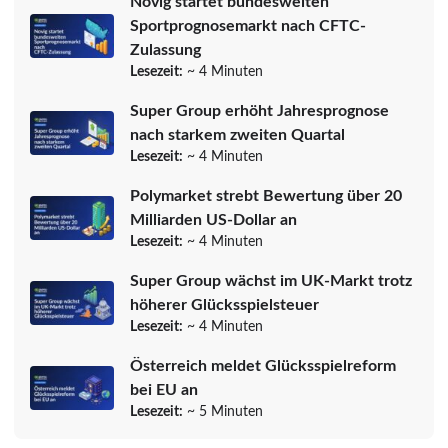
Novig startet bundesweiten
Sportprognosemarkt nach CFTC-
Zulassung
Lesezeit:
~ 4 Minuten
Super Group erhöht Jahresprognose
nach starkem zweiten Quartal
Lesezeit:
~ 4 Minuten
Polymarket strebt Bewertung über 20
Milliarden US-Dollar an
Lesezeit:
~ 4 Minuten
Super Group wächst im UK-Markt trotz
höherer Glücksspielsteuer
Lesezeit:
~ 4 Minuten
Österreich meldet Glücksspielreform
bei EU an
Lesezeit:
~ 5 Minuten