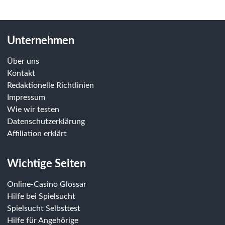
Unternehmen
Über uns
Kontakt
Redaktionelle Richtlinien
Impressum
Wie wir testen
Datenschutzerklärung
Affiliation erklärt
Wichtige Seiten
Online-Casino Glossar
Hilfe bei Spielsucht
Spielsucht Selbsttest
Hilfe für Angehörige