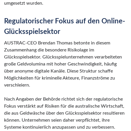
umgesetzt wurden.
Regulatorischer Fokus auf den Online-
Glücksspielsektor
AUSTRAC-CEO Brendan Thomas betonte in diesem
Zusammenhang die besondere Risikolage im
Glücksspielsektor. Glücksspielunternehmen verarbeiteten
große Geldvolumina mit hoher Geschwindigkeit, häufig
über anonyme digitale Kanäle. Diese Struktur schaffe
Möglichkeiten für kriminelle Akteure, Finanzströme zu
verschleiern.
Nach Angaben der Behörde richtet sich der regulatorische
Fokus verstärkt auf Risiken für die australische Wirtschaft,
die aus Geldwäsche über den Glücksspielsektor resultieren
können. Unternehmen seien daher verpflichtet, ihre
Systeme kontinuierlich anzupassen und zu verbessern.