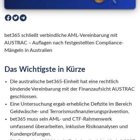
bet365 schließt verbindliche AML-Vereinbarung mit
AUSTRAC – Auflagen nach festgestellten Compliance-
Mängeln in Australien
Das Wichtigste in Kürze
Die australische bet365-Einheit hat eine rechtlich
bindende Vereinbarung mit der Finanzaufsicht AUSTRAC
geschlossen.
Eine Untersuchung ergab erhebliche Defizite im Bereich
Geldwäsche- und Terrorismusfinanzierungsprävention.
bet365 muss sein AML- und CTF-Rahmenwerk
umfassend überarbeiten, inklusive Risikoanalysen und
Kundenprüfungen.