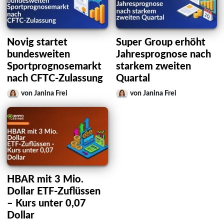
Novig startet
Super Group erhöht
bundesweiten
Jahresprognose nach
Sportprognosemarkt
starkem zweiten
nach CFTC-Zulassung
Quartal
von Janina Frei
von Janina Frei
HBAR mit 3 Mio.
Dollar ETF-Zuflüssen
– Kurs unter 0,07
Dollar