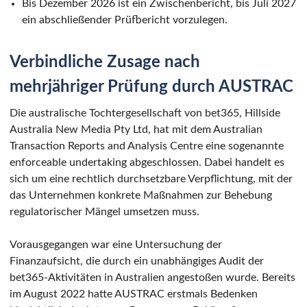
Bis Dezember 2026 ist ein Zwischenbericht, bis Juli 2027
ein abschließender Prüfbericht vorzulegen.
Verbindliche Zusage nach
mehrjähriger Prüfung durch AUSTRAC
Die australische Tochtergesellschaft von bet365, Hillside
Australia New Media Pty Ltd, hat mit dem Australian
Transaction Reports and Analysis Centre eine sogenannte
enforceable undertaking abgeschlossen. Dabei handelt es
sich um eine rechtlich durchsetzbare Verpflichtung, mit der
das Unternehmen konkrete Maßnahmen zur Behebung
regulatorischer Mängel umsetzen muss.
Vorausgegangen war eine Untersuchung der
Finanzaufsicht, die durch ein unabhängiges Audit der
bet365-Aktivitäten in Australien angestoßen wurde. Bereits
im August 2022 hatte AUSTRAC erstmals Bedenken