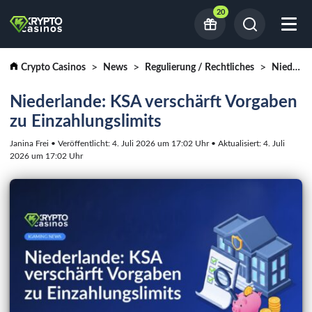
20
Crypto Casinos
News
Regulierung / Rechtliches
Niederlande: KSA verschärft Vorgaben zu Einzahlungslimits
Niederlande: KSA verschärft Vorgaben
zu Einzahlungslimits
Janina Frei • Veröffentlicht: 4. Juli 2026 um 17:02 Uhr • Aktualisiert: 4. Juli
2026 um 17:02 Uhr