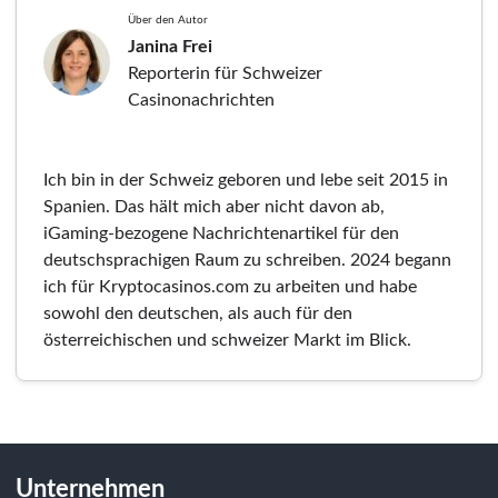
Über den Autor
Janina Frei
Reporterin für Schweizer
Casinonachrichten
Ich bin in der Schweiz geboren und lebe seit 2015 in
Spanien. Das hält mich aber nicht davon ab,
iGaming-bezogene Nachrichtenartikel für den
deutschsprachigen Raum zu schreiben. 2024 begann
ich für Kryptocasinos.com zu arbeiten und habe
sowohl den deutschen, als auch für den
österreichischen und schweizer Markt im Blick.
Unternehmen