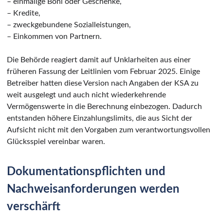
– einmalige Boni oder Geschenke,
– Kredite,
– zweckgebundene Sozialleistungen,
– Einkommen von Partnern.
Die Behörde reagiert damit auf Unklarheiten aus einer
früheren Fassung der Leitlinien vom Februar 2025. Einige
Betreiber hatten diese Version nach Angaben der KSA zu
weit ausgelegt und auch nicht wiederkehrende
Vermögenswerte in die Berechnung einbezogen. Dadurch
entstanden höhere Einzahlungslimits, die aus Sicht der
Aufsicht nicht mit den Vorgaben zum verantwortungsvollen
Glücksspiel vereinbar waren.
Dokumentationspflichten und
Nachweisanforderungen werden
verschärft