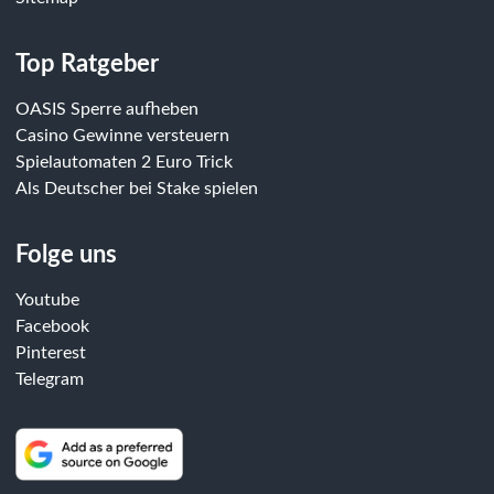
Top Ratgeber
OASIS Sperre aufheben
Casino Gewinne versteuern
Spielautomaten 2 Euro Trick
Als Deutscher bei Stake spielen
Folge uns
Youtube
Facebook
Pinterest
Telegram