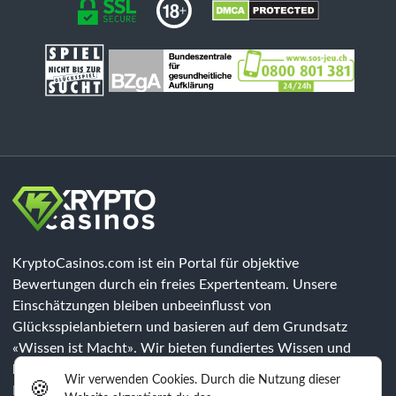
KryptoCasinos.com ist ein Portal für objektive
Bewertungen durch ein freies Expertenteam. Unsere
Einschätzungen bleiben unbeeinflusst von
Glücksspielanbietern und basieren auf dem Grundsatz
«Wissen ist Macht». Wir bieten fundiertes Wissen und
klären über Risiken auf, jedoch sind unsere Inhalte keine
Wir verwenden Cookies. Durch die Nutzung dieser
🍪
Rechtsberatung. Jeder Spieler muss eigenständig prüfen, ob