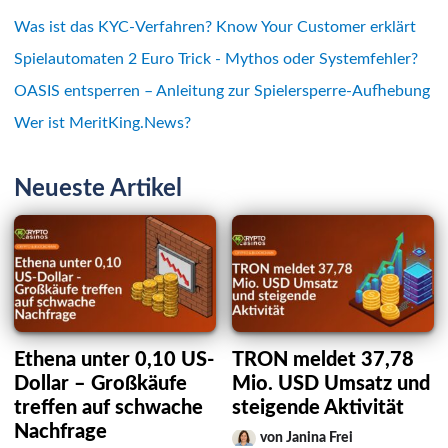
Was ist das KYC-Verfahren? Know Your Customer erklärt
Spielautomaten 2 Euro Trick - Mythos oder Systemfehler?
OASIS entsperren – Anleitung zur Spielersperre-Aufhebung
Wer ist MeritKing.News?
Neueste Artikel
Ethena unter 0,10 US-
TRON meldet 37,78
Dollar – Großkäufe
Mio. USD Umsatz und
treffen auf schwache
steigende Aktivität
Nachfrage
von Janina Frei