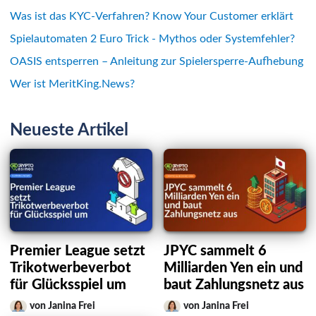
Was ist das KYC-Verfahren? Know Your Customer erklärt
Spielautomaten 2 Euro Trick - Mythos oder Systemfehler?
OASIS entsperren – Anleitung zur Spielersperre-Aufhebung
Wer ist MeritKing.News?
Neueste Artikel
Premier League setzt
JPYC sammelt 6
Trikotwerbeverbot
Milliarden Yen ein und
für Glücksspiel um
baut Zahlungsnetz aus
von Janina Frei
von Janina Frei