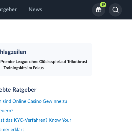
19
atgeber
News
hlagzeilen
Premier League ohne Glücksspiel auf Trikotbrust
– Trainingskits im Fokus
iebte Ratgeber
 sind Online Casino Gewinne zu
euern?
ist das KYC-Verfahren? Know Your
mer erklärt