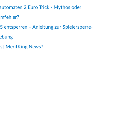
automaten 2 Euro Trick - Mythos oder
emfehler?
 entsperren – Anleitung zur Spielersperre-
ebung
ist MeritKing.News?