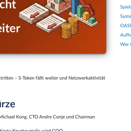
Spiel
Syst
OASIS
Aufh
Wer 
ritten – S-Token fällt weiter und Netzwerkaktivität
ürze
 Michael Kong, CTO Andre Conje und Chairman