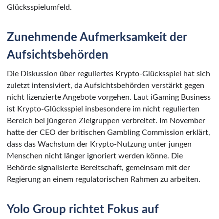
Glücksspielumfeld.
Zunehmende Aufmerksamkeit der
Aufsichtsbehörden
Die Diskussion über reguliertes Krypto-Glücksspiel hat sich
zuletzt intensiviert, da Aufsichtsbehörden verstärkt gegen
nicht lizenzierte Angebote vorgehen. Laut iGaming Business
ist Krypto-Glücksspiel insbesondere im nicht regulierten
Bereich bei jüngeren Zielgruppen verbreitet. Im November
hatte der CEO der britischen Gambling Commission erklärt,
dass das Wachstum der Krypto-Nutzung unter jungen
Menschen nicht länger ignoriert werden könne. Die
Behörde signalisierte Bereitschaft, gemeinsam mit der
Regierung an einem regulatorischen Rahmen zu arbeiten.
Yolo Group richtet Fokus auf