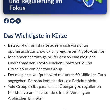
Das Wichtigste in Kürze
Betsson-Führungskräfte äußern sich vorsichtig
optimistisch zur Entwicklung regulierter Krypto-Casinos.
Medienbericht zufolge prüft Betsson eine mögliche
Übernahme der Krypto-Marken Sportsbet.io und
Bitcasino.io von der Yolo Group.
Der mögliche Kaufpreis wird mit unter 50 Millionen Euro
angegeben, Betsson kommentiert die Berichte nicht.
Yolo Group treibt parallel den Übergang zu regulierten
Märkten voran, insbesondere in den Vereinigten
Arabischen Emiraten.