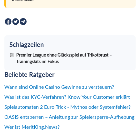
Schlagzeilen
Premier League ohne Glücksspiel auf Trikotbrust –
Trainingskits im Fokus
Beliebte Ratgeber
Wann sind Online Casino Gewinne zu versteuern?
Was ist das KYC-Verfahren? Know Your Customer erklärt
Spielautomaten 2 Euro Trick - Mythos oder Systemfehler?
OASIS entsperren – Anleitung zur Spielersperre-Aufhebung
Wer ist MeritKing.News?