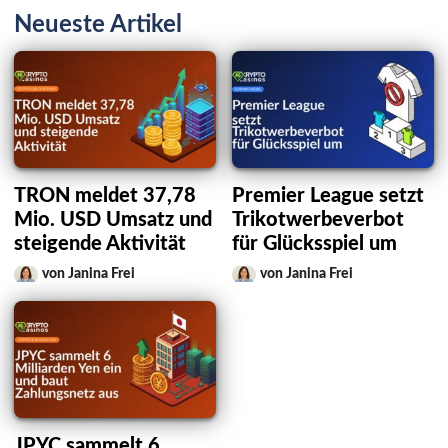
Neueste Artikel
TRON meldet 37,78
Premier League setzt
Mio. USD Umsatz und
Trikotwerbeverbot
steigende Aktivität
für Glücksspiel um
von Janina Frei
von Janina Frei
JPYC sammelt 6