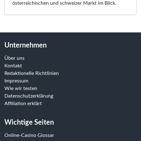
österreichischen und schweizer Markt im Blick.
Unternehmen
Über uns
Kontakt
Redaktionelle Richtlinien
Impressum
Wie wir testen
Datenschutzerklärung
Affiliation erklärt
Wichtige Seiten
Online-Casino Glossar