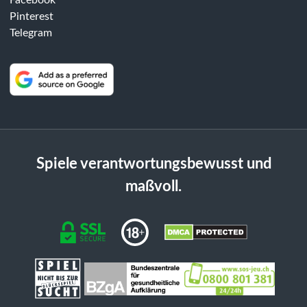
Facebook
Pinterest
Telegram
Spiele verantwortungsbewusst und
maßvoll.