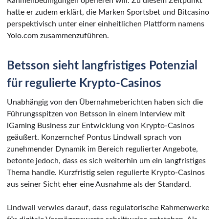
Rahmenbedingungen operieren will. Zu diesem Zeitpunkt
hatte er zudem erklärt, die Marken Sportsbet und Bitcasino
perspektivisch unter einer einheitlichen Plattform namens
Yolo.com zusammenzuführen.
Betsson sieht langfristiges Potenzial
für regulierte Krypto-Casinos
Unabhängig von den Übernahmeberichten haben sich die
Führungsspitzen von Betsson in einem Interview mit
iGaming Business zur Entwicklung von Krypto-Casinos
geäußert. Konzernchef Pontus Lindwall sprach von
zunehmender Dynamik im Bereich regulierter Angebote,
betonte jedoch, dass es sich weiterhin um ein langfristiges
Thema handle. Kurzfristig seien regulierte Krypto-Casinos
aus seiner Sicht eher eine Ausnahme als der Standard.
Lindwall verwies darauf, dass regulatorische Rahmenwerke