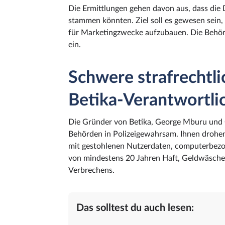
Die Ermittlungen gehen davon aus, dass die
stammen könnten. Ziel soll es gewesen sein,
für Marketingzwecke aufzubauen. Die Behörde
ein.
Schwere strafrechtl
Betika-Verantwortli
Die Gründer von Betika, George Mburu und C
Behörden in Polizeigewahrsam. Ihnen drohe
mit gestohlenen Nutzerdaten, computerbezo
von mindestens 20 Jahren Haft, Geldwäsche
Verbrechens.
Das solltest du auch lesen: