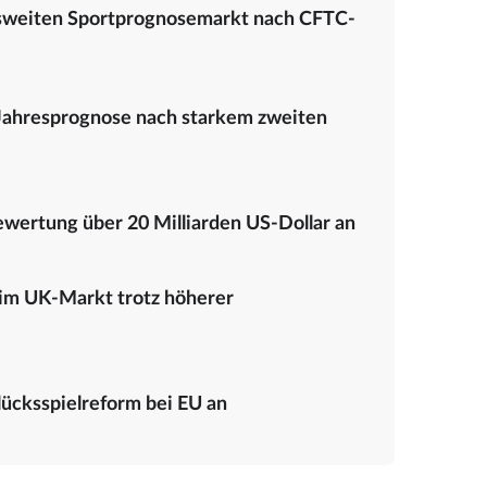
sweiten Sportprognosemarkt nach CFTC-
Jahresprognose nach starkem zweiten
wertung über 20 Milliarden US-Dollar an
im UK-Markt trotz höherer
ücksspielreform bei EU an