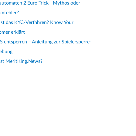
automaten 2 Euro Trick - Mythos oder
emfehler?
ist das KYC-Verfahren? Know Your
mer erklärt
 entsperren – Anleitung zur Spielersperre-
ebung
ist MeritKing.News?