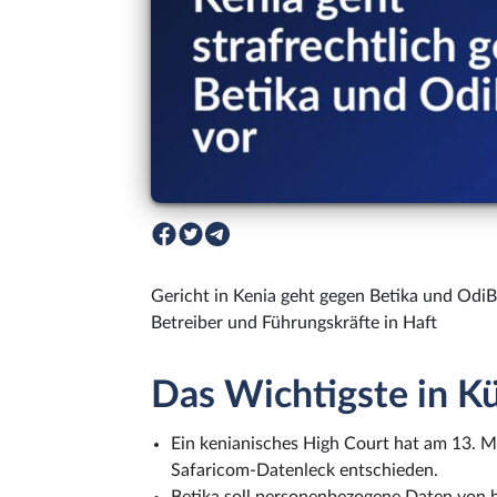
Gericht in Kenia geht gegen Betika und Od
Betreiber und Führungskräfte in Haft
Das Wichtigste in K
Ein kenianisches High Court hat am 13.
Safaricom-Datenleck entschieden.