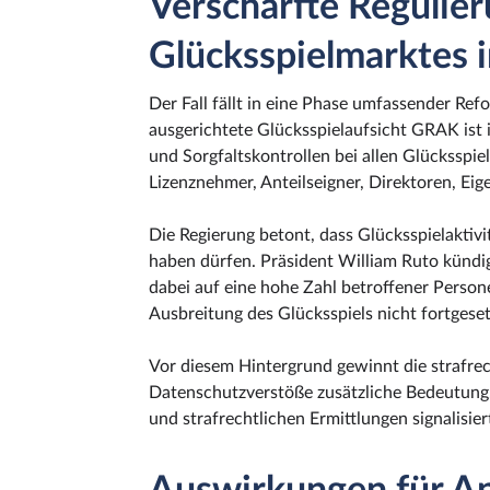
Verschärfte Regulie
Glücksspielmarktes i
Der Fall fällt in eine Phase umfassender Re
ausgerichtete Glücksspielaufsicht GRAK ist 
und Sorgfaltskontrollen bei allen Glücksspi
Lizenznehmer, Anteilseigner, Direktoren, Eig
Die Regierung betont, dass Glücksspielaktiv
haben dürfen. Präsident William Ruto kündig
dabei auf eine hohe Zahl betroffener Persone
Ausbreitung des Glücksspiels nicht fortgese
Vor diesem Hintergrund gewinnt die strafre
Datenschutzverstöße zusätzliche Bedeutung.
und strafrechtlichen Ermittlungen signalisier