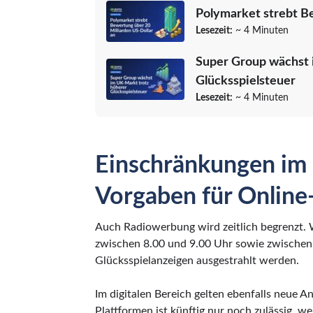
Polymarket strebt Be
Lesezeit:
~ 4 Minuten
Super Group wächst 
Glücksspielsteuer
Lesezeit:
~ 4 Minuten
Einschränkungen im 
Vorgaben für Online
Auch Radiowerbung wird zeitlich begrenzt. 
zwischen 8.00 und 9.00 Uhr sowie zwischen
Glücksspielanzeigen ausgestrahlt werden.
Im digitalen Bereich gelten ebenfalls neue 
Plattformen ist künftig nur noch zulässig, w