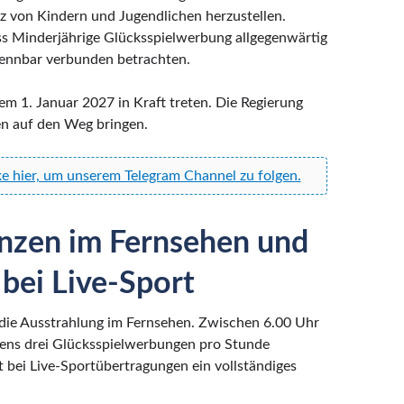
z von Kindern und Jugendlichen herzustellen.
ss Minderjährige Glücksspielwerbung allgegenwärtig
ennbar verbunden betrachten.
em 1. Januar 2027 in Kraft treten. Die Regierung
ven auf den Weg bringen.
ke hier, um unserem Telegram Channel zu folgen.
nzen im Fernsehen und
 bei Live-Sport
t die Ausstrahlung im Fernsehen. Zwischen 6.00 Uhr
tens drei Glücksspielwerbungen pro Stunde
lt bei Live-Sportübertragungen ein vollständiges