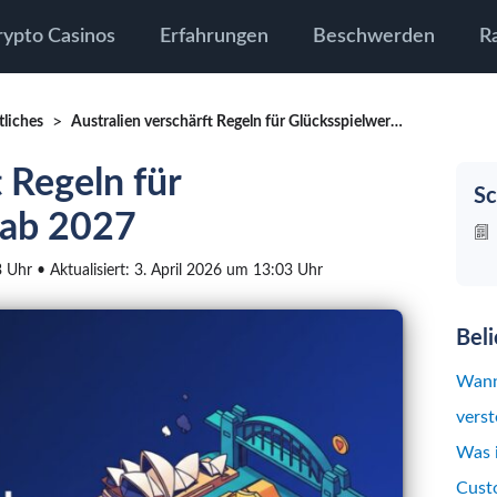
rypto Casinos
Erfahrungen
Beschwerden
R
tliches
Australien verschärft Regeln für Glücksspielwerbung ab 2027
 Regeln für
Sc
 ab 2027
3 Uhr • Aktualisiert: 3. April 2026 um 13:03 Uhr
Bel
Wann
verst
Was 
Custo