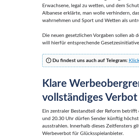
Erwachsene, legal zu wetten, und dem Schut
Albanese erklärte, man wolle verhindern, da
wahrnehmen und Sport und Wetten als untr
Die neuen gesetzlichen Vorgaben sollen ab d
will hierfür entsprechende Gesetzesinitiati
Du findest uns auch auf Telegram:
Klic
Klare Werbeobergre
vollständiges Verbot
Ein zentraler Bestandteil der Reform betriff
und 20.30 Uhr dürfen Sender künftig höchs
ausstrahlen. Innerhalb dieses Zeitfensters gi
Werbeverbot für Glücksspielanbieter.