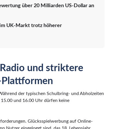
wertung über 20 Milliarden US-Dollar an
im UK-Markt trotz höherer
Radio und striktere
-Plattformen
Während der typischen Schulbring- und Abholzeiten
 15.00 und 16.00 Uhr dürfen keine
Anforderungen. Glücksspielwerbung auf Online-
enn Nutzer eingeloggt sind, das 18. Lebensjahr