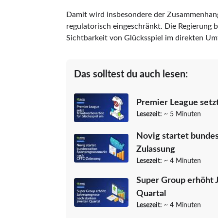
Damit wird insbesondere der Zusammenhang
regulatorisch eingeschränkt. Die Regierung b
Sichtbarkeit von Glücksspiel im direkten Um
Das solltest du auch lesen:
Premier League setzt
Lesezeit:
~ 5 Minuten
Novig startet bunde
Zulassung
Lesezeit:
~ 4 Minuten
Super Group erhöht 
Quartal
Lesezeit:
~ 4 Minuten