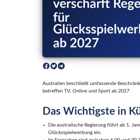
Australien beschließt umfassende Beschrän
betreffen TV, Online und Sport ab 2027
Das Wichtigste in K
Die australische Regierung führt ab 1. J
Glücksspielwerbung ein.