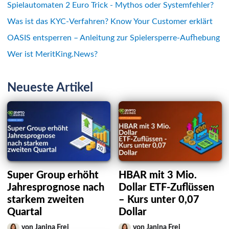
Spielautomaten 2 Euro Trick - Mythos oder Systemfehler?
Was ist das KYC-Verfahren? Know Your Customer erklärt
OASIS entsperren – Anleitung zur Spielersperre-Aufhebung
Wer ist MeritKing.News?
Neueste Artikel
Super Group erhöht
HBAR mit 3 Mio.
Jahresprognose nach
Dollar ETF-Zuflüssen
starkem zweiten
– Kurs unter 0,07
Quartal
Dollar
von Janina Frei
von Janina Frei