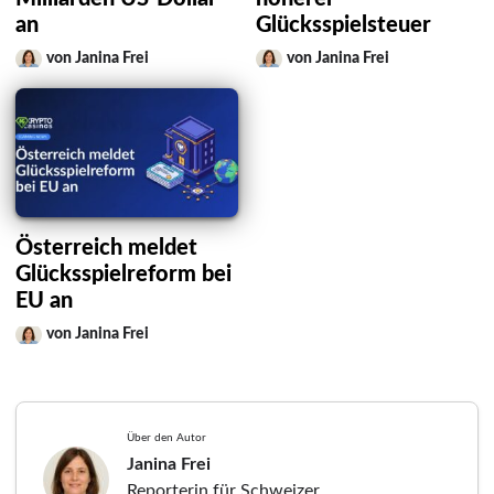
an
Glücksspielsteuer
von Janina Frei
von Janina Frei
Österreich meldet
Glücksspielreform bei
EU an
von Janina Frei
Über den Autor
Janina Frei
Reporterin für Schweizer