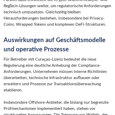
RegTech-Lösungen weiter, um regulatorische Anforderungen
technisch umzusetzen. Gleichzeitig bleiben
Herausforderungen bestehen, insbesondere bei Privacy-
Coins, Wrapped Tokens und komplexen DeFi-Strukturen.
Auswirkungen auf Geschäftsmodelle
und operative Prozesse
Für Betreiber mit Curaçao-Lizenz bedeutet die neue
Regulierung eine deutliche Anhebung der Compliance-
Anforderungen. Unternehmen müssen interne Richtlinien
überarbeiten, technische Infrastruktur aufbauen oder
erweitern und Prozesse zur Transaktionsüberwachung
etablieren.
Insbesondere Offshore-Anbieter, die bislang nur begrenzte
Prüfmechanismen implementiert haben, stehen vor
strukturellen Anpassungen. Die Trennung von Wallets, der