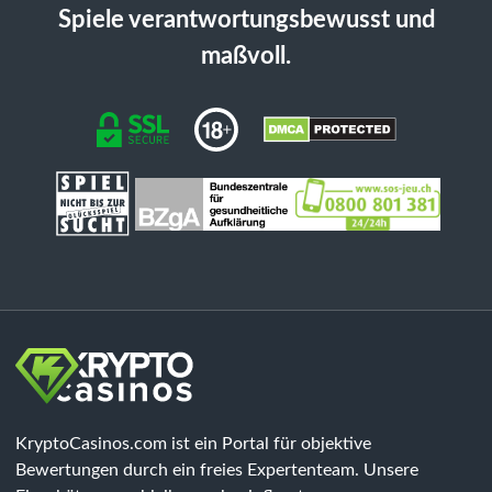
Spiele verantwortungsbewusst und
maßvoll.
KryptoCasinos.com ist ein Portal für objektive
Bewertungen durch ein freies Expertenteam. Unsere