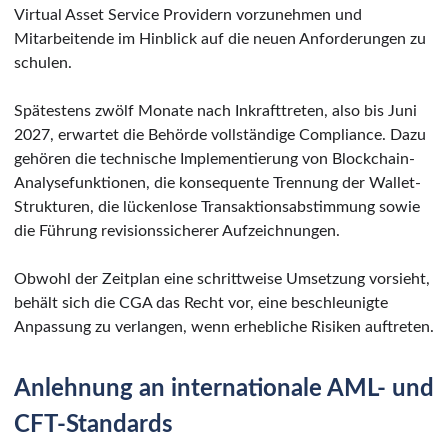
Virtual Asset Service Providern vorzunehmen und
Mitarbeitende im Hinblick auf die neuen Anforderungen zu
schulen.
Spätestens zwölf Monate nach Inkrafttreten, also bis Juni
2027, erwartet die Behörde vollständige Compliance. Dazu
gehören die technische Implementierung von Blockchain-
Analysefunktionen, die konsequente Trennung der Wallet-
Strukturen, die lückenlose Transaktionsabstimmung sowie
die Führung revisionssicherer Aufzeichnungen.
Obwohl der Zeitplan eine schrittweise Umsetzung vorsieht,
behält sich die CGA das Recht vor, eine beschleunigte
Anpassung zu verlangen, wenn erhebliche Risiken auftreten.
Anlehnung an internationale AML- und
CFT-Standards