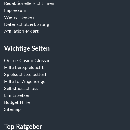
Redaktionelle Richtlinien
Impressum
Wie wir testen
Datenschutzerklärung
Affiliation erklärt
Wichtige Seiten
Online-Casino Glossar
Hilfe bei Spielsucht
Spielsucht Selbsttest
Hilfe für Angehörige
Selbstausschluss
Limits setzen
Budget Hilfe
Sitemap
Top Ratgeber