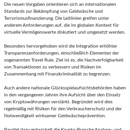
Die neuen Vorgaben orientieren sich an internationalen
Standards zur Bekämpfung von Geldwäsche und
Terrorismusfinanzierung. Die Leitlinien greifen unter
anderem Anforderungen auf, die im globalen Kontext für
virtuelle Vermögenswerte diskutiert und umgesetzt werden.
Besonders hervorgehoben wird die Integration erhöhter
Transparenzanforderungen, einschließlich Elementen der
sogenannten Travel Rule. Ziel ist es, die Nachverfolgbarkeit
von Transaktionen zu verbessern und Risiken im
Zusammenhang mit Finanzkriminalität zu begrenzen.
Auch andere nationale Glücksspielaufsichtsbehörden haben
in den vergangenen Jahren ihre Aufsicht über den Einsatz
von Kryptowährungen verstärkt. Begründet wird dies
regelmäßig mit Risiken für den Verbraucherschutz und der
Notwendigkeit wirksamer Geldwäscheprävention.
Parallel dazu entwickelt die Krypto-Branche Analyse- und