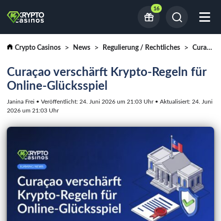
16
Crypto Casinos
News
Regulierung / Rechtliches
Curaçao verschärft Krypto-Regeln für Online-Glücksspiel
Curaçao verschärft Krypto-Regeln für
Online-Glücksspiel
Janina Frei • Veröffentlicht: 24. Juni 2026 um 21:03 Uhr • Aktualisiert: 24. Juni
2026 um 21:03 Uhr