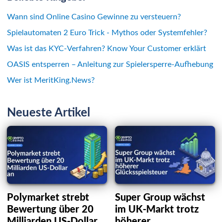
Wann sind Online Casino Gewinne zu versteuern?
Spielautomaten 2 Euro Trick - Mythos oder Systemfehler?
Was ist das KYC-Verfahren? Know Your Customer erklärt
OASIS entsperren – Anleitung zur Spielersperre-Aufhebung
Wer ist MeritKing.News?
Neueste Artikel
Polymarket strebt
Super Group wächst
Bewertung über 20
im UK-Markt trotz
Milliarden US-Dollar
höherer