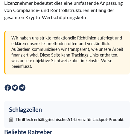
Lizenznehmer bedeutet dies eine umfassende Anpassung
von Compliance- und Kontrollstrukturen entlang der
gesamten Krypto-Wertschöpfungskette.
Wir haben uns strikte redaktionelle Richtlinien auferlegt und
erklären unsere Testmethoden offen und verständlich.
Außerdem kommunizieren wir transparent, wie unsere Arbeit
finanziert wird. Diese Seite kann Trackings Links enthalten,
was unsere objektive Sichtweise aber in keinster Weise
beeinflusst.
Schlagzeilen
ThrillTech erhält griechische A1-Lizenz für Jackpot-Produkt
Beliebte Ratgeber