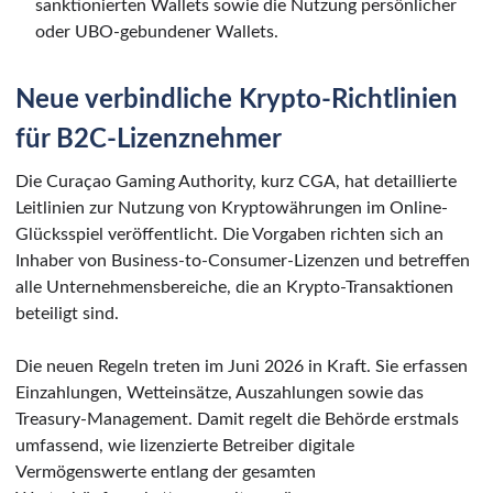
sanktionierten Wallets sowie die Nutzung persönlicher
oder UBO-gebundener Wallets.
Neue verbindliche Krypto-Richtlinien
für B2C-Lizenznehmer
Die Curaçao Gaming Authority, kurz CGA, hat detaillierte
Leitlinien zur Nutzung von Kryptowährungen im Online-
Glücksspiel veröffentlicht. Die Vorgaben richten sich an
Inhaber von Business-to-Consumer-Lizenzen und betreffen
alle Unternehmensbereiche, die an Krypto-Transaktionen
beteiligt sind.
Die neuen Regeln treten im Juni 2026 in Kraft. Sie erfassen
Einzahlungen, Wetteinsätze, Auszahlungen sowie das
Treasury-Management. Damit regelt die Behörde erstmals
umfassend, wie lizenzierte Betreiber digitale
Vermögenswerte entlang der gesamten