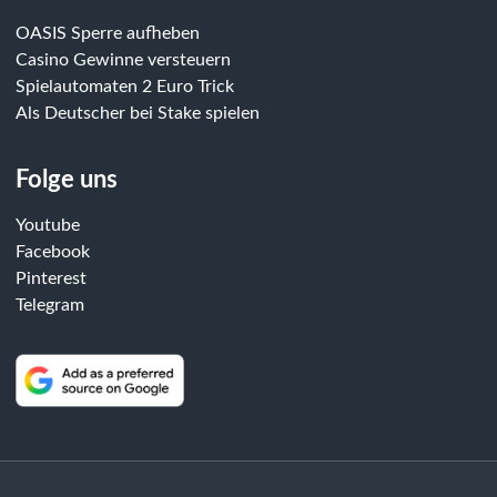
OASIS Sperre aufheben
Casino Gewinne versteuern
Spielautomaten 2 Euro Trick
Als Deutscher bei Stake spielen
Folge uns
Youtube
Facebook
Pinterest
Telegram