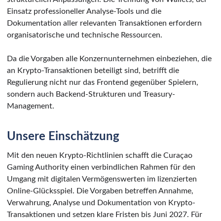
Einsatz professioneller Analyse-Tools und die
Dokumentation aller relevanten Transaktionen erfordern
organisatorische und technische Ressourcen.
Da die Vorgaben alle Konzernunternehmen einbeziehen, die
an Krypto-Transaktionen beteiligt sind, betrifft die
Regulierung nicht nur das Frontend gegenüber Spielern,
sondern auch Backend-Strukturen und Treasury-
Management.
Unsere Einschätzung
Mit den neuen Krypto-Richtlinien schafft die Curaçao
Gaming Authority einen verbindlichen Rahmen für den
Umgang mit digitalen Vermögenswerten im lizenzierten
Online-Glücksspiel. Die Vorgaben betreffen Annahme,
Verwahrung, Analyse und Dokumentation von Krypto-
Transaktionen und setzen klare Fristen bis Juni 2027. Für