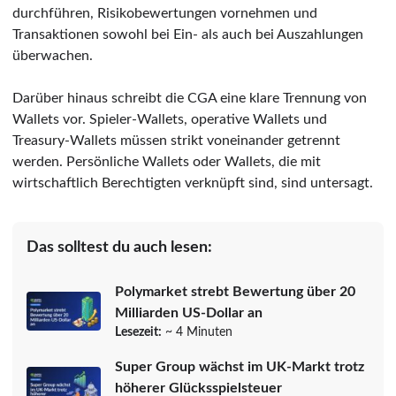
durchführen, Risikobewertungen vornehmen und
Transaktionen sowohl bei Ein- als auch bei Auszahlungen
überwachen.
Darüber hinaus schreibt die CGA eine klare Trennung von
Wallets vor. Spieler-Wallets, operative Wallets und
Treasury-Wallets müssen strikt voneinander getrennt
werden. Persönliche Wallets oder Wallets, die mit
wirtschaftlich Berechtigten verknüpft sind, sind untersagt.
Das solltest du auch lesen:
Polymarket strebt Bewertung über 20
Milliarden US-Dollar an
Lesezeit:
~ 4 Minuten
Super Group wächst im UK-Markt trotz
höherer Glücksspielsteuer