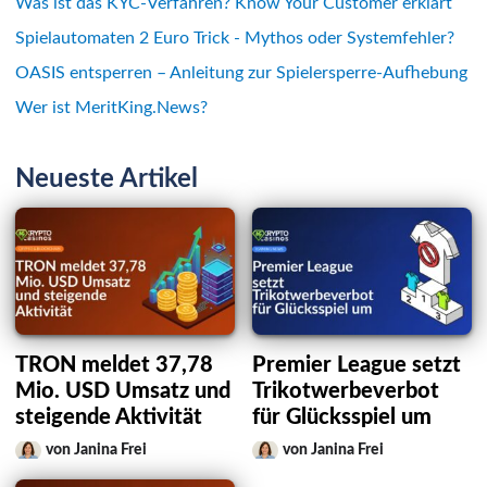
Was ist das KYC-Verfahren? Know Your Customer erklärt
Spielautomaten 2 Euro Trick - Mythos oder Systemfehler?
OASIS entsperren – Anleitung zur Spielersperre-Aufhebung
Wer ist MeritKing.News?
Neueste Artikel
TRON meldet 37,78
Premier League setzt
Mio. USD Umsatz und
Trikotwerbeverbot
steigende Aktivität
für Glücksspiel um
von Janina Frei
von Janina Frei