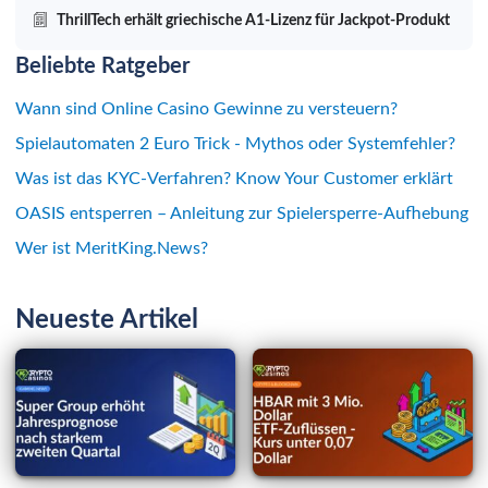
ThrillTech erhält griechische A1-Lizenz für Jackpot-Produkt
Beliebte Ratgeber
Wann sind Online Casino Gewinne zu versteuern?
Spielautomaten 2 Euro Trick - Mythos oder Systemfehler?
Was ist das KYC-Verfahren? Know Your Customer erklärt
OASIS entsperren – Anleitung zur Spielersperre-Aufhebung
Wer ist MeritKing.News?
Neueste Artikel