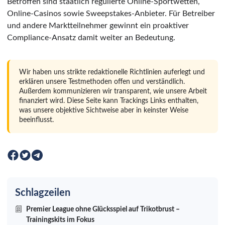
Betroffen sind staatlich regulierte Online-Sportwetten,
Online-Casinos sowie Sweepstakes-Anbieter. Für Betreiber
und andere Marktteilnehmer gewinnt ein proaktiver
Compliance-Ansatz damit weiter an Bedeutung.
Wir haben uns strikte redaktionelle Richtlinien auferlegt und
erklären unsere Testmethoden offen und verständlich.
Außerdem kommunizieren wir transparent, wie unsere Arbeit
finanziert wird. Diese Seite kann Trackings Links enthalten,
was unsere objektive Sichtweise aber in keinster Weise
beeinflusst.
Schlagzeilen
Premier League ohne Glücksspiel auf Trikotbrust –
Trainingskits im Fokus