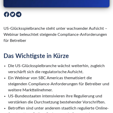
US-Glücksspielbranche steht unter wachsender Aufsicht –
Webinar beleuchtet steigende Compliance-Anforderungen
für Betreiber
Das Wichtigste in Kürze
Die US-Glücksspielbranche wächst weiterhin, zugleich
verschärft sich die regulatorische Aufsicht.
Ein Webinar von SBC Americas thematisiert die
steigenden Compliance-Anforderungen für Betreiber und
weitere Marktteilnehmer.
US-Bundesstaaten intensivieren ihre Regulierung und
verstärken die Durchsetzung bestehender Vorschriften.
Betroffen sind unter anderem staatlich regulierte Online-