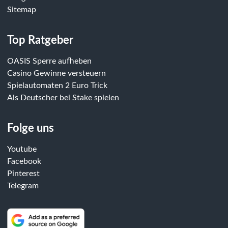
Sitemap
Top Ratgeber
OASIS Sperre aufheben
Casino Gewinne versteuern
Spielautomaten 2 Euro Trick
Als Deutscher bei Stake spielen
Folge uns
Youtube
Facebook
Pinterest
Telegram