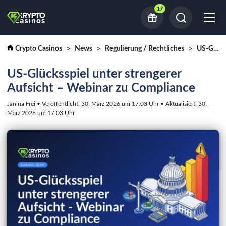
17
Crypto Casinos
News
Regulierung / Rechtliches
US-Glücksspiel unter strengerer Aufsicht - Webinar zu Compliance
US-Glücksspiel unter strengerer
Aufsicht – Webinar zu Compliance
Janina Frei • Veröffentlicht: 30. März 2026 um 17:03 Uhr • Aktualisiert: 30.
März 2026 um 17:03 Uhr