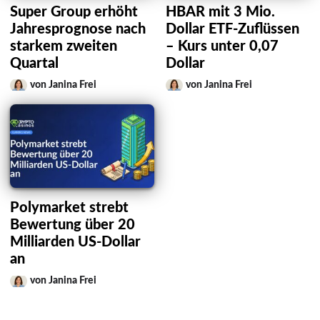
Super Group erhöht
HBAR mit 3 Mio.
Jahresprognose nach
Dollar ETF-Zuflüssen
starkem zweiten
– Kurs unter 0,07
Quartal
Dollar
von Janina Frei
von Janina Frei
Polymarket strebt
Bewertung über 20
Milliarden US-Dollar
an
von Janina Frei