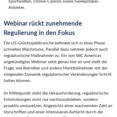
Sportwetten, Online-Casinos sowie Sweepstakes-
Anbieter.
Webinar rückt zunehmende
Regulierung in den Fokus
Die US-Glücksspielbranche befindet sich in einer Phase
schnellen Wachstums. Parallel dazu nehmen jedoch auch
regulatorische Maßnahmen zu. Ein von SBC Americas
angekündigtes Webinar setzt genau hier an und stellt die
Frage, wie Betreiber und andere Marktteilnehmer mit der
steigenden Dynamik regulatorischer Veränderungen Schritt
halten können.
Im Mittelpunkt steht die Herausforderung, regulatorische
Entwicklungen nicht nur nachzuvollziehen, sondern
proaktiv umzusetzen. Angesichts einer wachsenden Zahl an
Vorschriften und einer intensiveren Aufsicht durch die