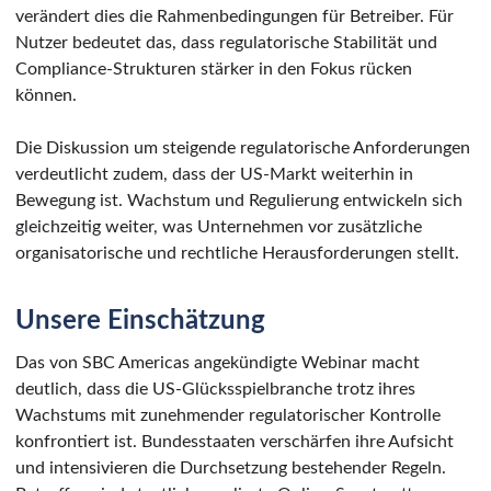
verändert dies die Rahmenbedingungen für Betreiber. Für
Nutzer bedeutet das, dass regulatorische Stabilität und
Compliance-Strukturen stärker in den Fokus rücken
können.
Die Diskussion um steigende regulatorische Anforderungen
verdeutlicht zudem, dass der US-Markt weiterhin in
Bewegung ist. Wachstum und Regulierung entwickeln sich
gleichzeitig weiter, was Unternehmen vor zusätzliche
organisatorische und rechtliche Herausforderungen stellt.
Unsere Einschätzung
Das von SBC Americas angekündigte Webinar macht
deutlich, dass die US-Glücksspielbranche trotz ihres
Wachstums mit zunehmender regulatorischer Kontrolle
konfrontiert ist. Bundesstaaten verschärfen ihre Aufsicht
und intensivieren die Durchsetzung bestehender Regeln.