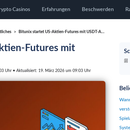
rypto Casinos
Erfahrungen
Beschwerden
R
tliches
Bitunix startet US-Aktien-Futures mit USDT-Abwicklung
ktien-Futures mit
Sc
:03 Uhr • Aktualisiert: 19. März 2026 um 09:03 Uhr
Bel
Wann
verst
Spiel
Syst