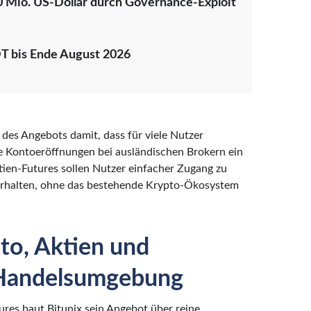
 Mio. US-Dollar durch Governance-Exploit
DT bis Ende August 2026
es Angebots damit, dass für viele Nutzer
 Kontoeröffnungen bei ausländischen Brokern ein
ien-Futures sollen Nutzer einfacher Zugang zu
halten, ohne das bestehende Krypto-Ökosystem
to, Aktien und
r Handelsumgebung
res baut Bitunix sein Angebot über reine