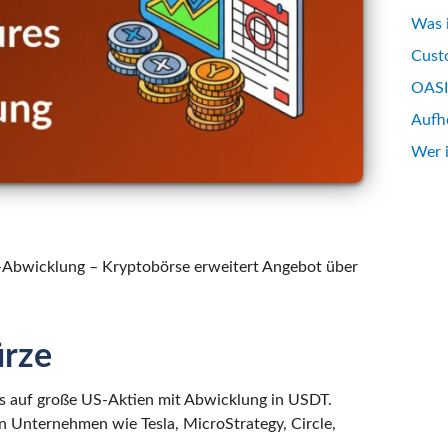
Was 
Custo
OASIS
Aufh
Wer 
T-Abwicklung – Kryptobörse erweitert Angebot über
ürze
es auf große US-Aktien mit Abwicklung in USDT.
 Unternehmen wie Tesla, MicroStrategy, Circle,