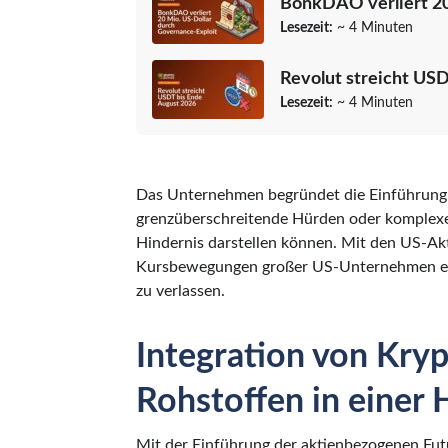
BonkDAO verliert 20
Lesezeit:
~ 4 Minuten
Revolut streicht US
Lesezeit:
~ 4 Minuten
Das Unternehmen begründet die Einführung d
grenzüberschreitende Hürden oder komplexe
Hindernis darstellen können. Mit den US-Akt
Kursbewegungen großer US-Unternehmen er
zu verlassen.
Integration von Kryp
Rohstoffen in eine
Mit der Einführung der aktienbezogenen Futu