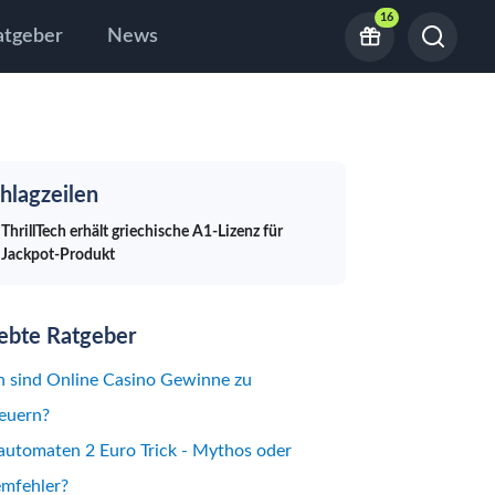
16
atgeber
News
hlagzeilen
ThrillTech erhält griechische A1-Lizenz für
Jackpot-Produkt
iebte Ratgeber
 sind Online Casino Gewinne zu
euern?
automaten 2 Euro Trick - Mythos oder
emfehler?