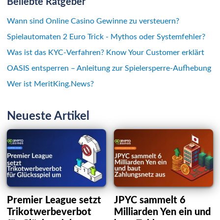
Beliebte Ratgeber
Wann sind Online Casino Gewinne zu versteuern?
Spielautomaten 2 Euro Trick - Mythos oder Systemfehler?
Was ist das KYC-Verfahren? Know Your Customer erklärt
OASIS entsperren – Anleitung zur Spielersperre-Aufhebung
Wer ist MeritKing.News?
Neueste Artikel
Premier League setzt
JPYC sammelt 6
Trikotwerbeverbot
Milliarden Yen ein und