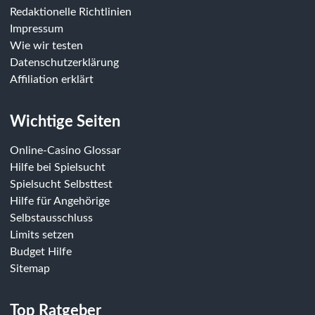
Redaktionelle Richtlinien
Impressum
Wie wir testen
Datenschutzerklärung
Affiliation erklärt
Wichtige Seiten
Online-Casino Glossar
Hilfe bei Spielsucht
Spielsucht Selbsttest
Hilfe für Angehörige
Selbstausschluss
Limits setzen
Budget Hilfe
Sitemap
Top Ratgeber