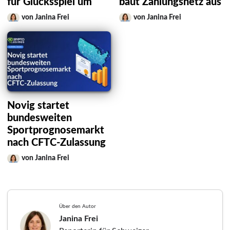
für Glücksspiel um
baut Zahlungsnetz aus
von Janina Frei
von Janina Frei
Novig startet
bundesweiten
Sportprognosemarkt
nach CFTC-Zulassung
von Janina Frei
Über den Autor
Janina Frei