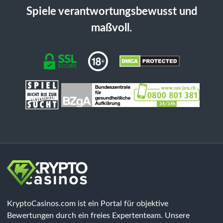
Spiele verantwortungsbewusst und
maßvoll.
KryptoCasinos.com ist ein Portal für objektive
Bewertungen durch ein freies Expertenteam. Unsere