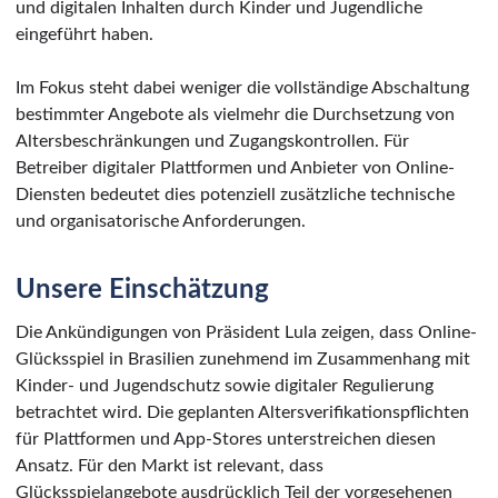
und digitalen Inhalten durch Kinder und Jugendliche
eingeführt haben.
Im Fokus steht dabei weniger die vollständige Abschaltung
bestimmter Angebote als vielmehr die Durchsetzung von
Altersbeschränkungen und Zugangskontrollen. Für
Betreiber digitaler Plattformen und Anbieter von Online-
Diensten bedeutet dies potenziell zusätzliche technische
und organisatorische Anforderungen.
Unsere Einschätzung
Die Ankündigungen von Präsident Lula zeigen, dass Online-
Glücksspiel in Brasilien zunehmend im Zusammenhang mit
Kinder- und Jugendschutz sowie digitaler Regulierung
betrachtet wird. Die geplanten Altersverifikationspflichten
für Plattformen und App-Stores unterstreichen diesen
Ansatz. Für den Markt ist relevant, dass
Glücksspielangebote ausdrücklich Teil der vorgesehenen