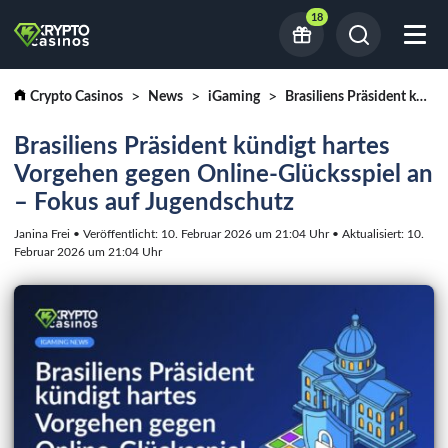
18
Crypto Casinos
News
iGaming
Brasiliens Präsident kündigt hartes Vorgehen gegen Online-Glücksspiel an - Fokus auf Jugendschutz
Brasiliens Präsident kündigt hartes
Vorgehen gegen Online-Glücksspiel an
– Fokus auf Jugendschutz
Janina Frei • Veröffentlicht: 10. Februar 2026 um 21:04 Uhr • Aktualisiert: 10.
Februar 2026 um 21:04 Uhr