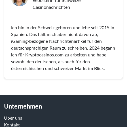
Reporterin für Schweizer
Casinonachrichten
Ich bin in der Schweiz geboren und lebe seit 2015 in
Spanien. Das hält mich aber nicht davon ab,
iGaming-bezogene Nachrichtenartikel für den
deutschsprachigen Raum zu schreiben. 2024 begann
ich für Kryptocasinos.com zu arbeiten und habe
sowohl den deutschen, als auch für den
österreichischen und schweizer Markt im Blick.
Unternehmen
Über uns
Kontakt