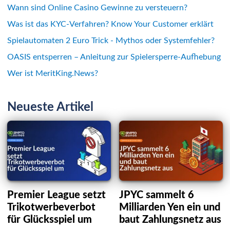
Wann sind Online Casino Gewinne zu versteuern?
Was ist das KYC-Verfahren? Know Your Customer erklärt
Spielautomaten 2 Euro Trick - Mythos oder Systemfehler?
OASIS entsperren – Anleitung zur Spielersperre-Aufhebung
Wer ist MeritKing.News?
Neueste Artikel
Premier League setzt
JPYC sammelt 6
Trikotwerbeverbot
Milliarden Yen ein und
für Glücksspiel um
baut Zahlungsnetz aus