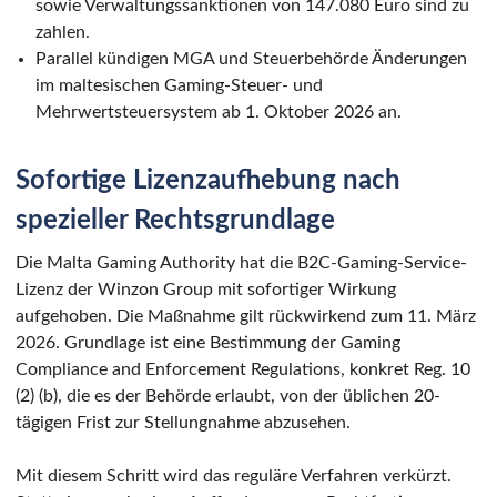
sowie Verwaltungssanktionen von 147.080 Euro sind zu
zahlen.
Parallel kündigen MGA und Steuerbehörde Änderungen
im maltesischen Gaming-Steuer- und
Mehrwertsteuersystem ab 1. Oktober 2026 an.
Sofortige Lizenzaufhebung nach
spezieller Rechtsgrundlage
Die Malta Gaming Authority hat die B2C-Gaming-Service-
Lizenz der Winzon Group mit sofortiger Wirkung
aufgehoben. Die Maßnahme gilt rückwirkend zum 11. März
2026. Grundlage ist eine Bestimmung der Gaming
Compliance and Enforcement Regulations, konkret Reg. 10
(2) (b), die es der Behörde erlaubt, von der üblichen 20-
tägigen Frist zur Stellungnahme abzusehen.
Mit diesem Schritt wird das reguläre Verfahren verkürzt.