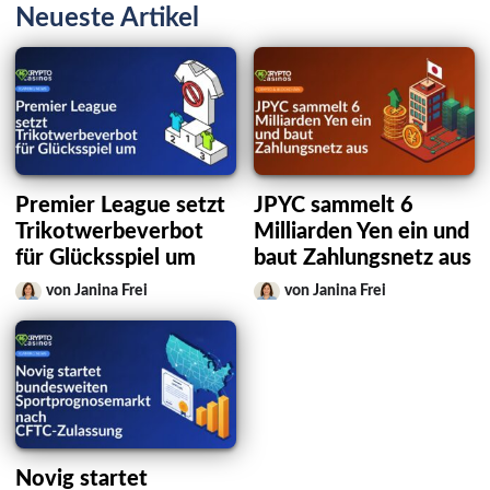
Neueste Artikel
Premier League setzt
JPYC sammelt 6
Trikotwerbeverbot
Milliarden Yen ein und
für Glücksspiel um
baut Zahlungsnetz aus
von Janina Frei
von Janina Frei
Novig startet