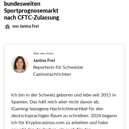
bundesweiten
Sportprognosemarkt
nach CFTC-Zulassung
von Janina Frei
Über den Autor
Janina Frei
Reporterin für Schweizer
Casinonachrichten
Ich bin in der Schweiz geboren und lebe seit 2015 in
Spanien. Das hält mich aber nicht davon ab,
iGaming-bezogene Nachrichtenartikel für den
deutschsprachigen Raum zu schreiben. 2024 begann
ich für Kryptocasinos.com zu arbeiten und habe