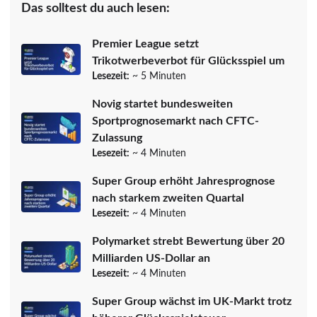
Das solltest du auch lesen:
Premier League setzt
Trikotwerbeverbot für Glücksspiel um
Lesezeit:
~ 5 Minuten
Novig startet bundesweiten
Sportprognosemarkt nach CFTC-
Zulassung
Lesezeit:
~ 4 Minuten
Super Group erhöht Jahresprognose
nach starkem zweiten Quartal
Lesezeit:
~ 4 Minuten
Polymarket strebt Bewertung über 20
Milliarden US-Dollar an
Lesezeit:
~ 4 Minuten
Super Group wächst im UK-Markt trotz