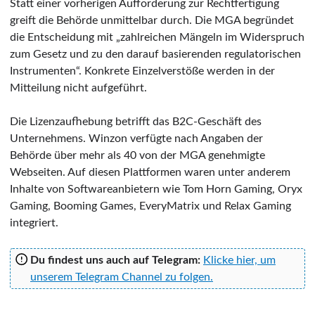
Statt einer vorherigen Aufforderung zur Rechtfertigung
greift die Behörde unmittelbar durch. Die MGA begründet
die Entscheidung mit „zahlreichen Mängeln im Widerspruch
zum Gesetz und zu den darauf basierenden regulatorischen
Instrumenten“. Konkrete Einzelverstöße werden in der
Mitteilung nicht aufgeführt.
Die Lizenzaufhebung betrifft das B2C-Geschäft des
Unternehmens. Winzon verfügte nach Angaben der
Behörde über mehr als 40 von der MGA genehmigte
Webseiten. Auf diesen Plattformen waren unter anderem
Inhalte von Softwareanbietern wie Tom Horn Gaming, Oryx
Gaming, Booming Games, EveryMatrix und Relax Gaming
integriert.
Du findest uns auch auf Telegram:
Klicke hier, um
unserem Telegram Channel zu folgen.