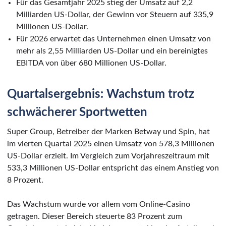
Für das Gesamtjahr 2025 stieg der Umsatz auf 2,2
Milliarden US-Dollar, der Gewinn vor Steuern auf 335,9
Millionen US-Dollar.
Für 2026 erwartet das Unternehmen einen Umsatz von
mehr als 2,55 Milliarden US-Dollar und ein bereinigtes
EBITDA von über 680 Millionen US-Dollar.
Quartalsergebnis: Wachstum trotz
schwächerer Sportwetten
Super Group, Betreiber der Marken Betway und Spin, hat
im vierten Quartal 2025 einen Umsatz von 578,3 Millionen
US-Dollar erzielt. Im Vergleich zum Vorjahreszeitraum mit
533,3 Millionen US-Dollar entspricht das einem Anstieg von
8 Prozent.
Das Wachstum wurde vor allem vom Online-Casino
getragen. Dieser Bereich steuerte 83 Prozent zum