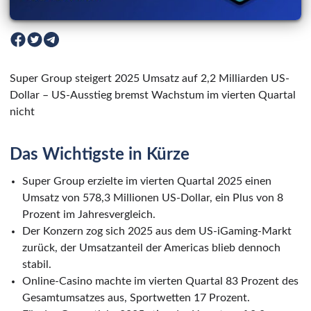
Super Group steigert 2025 Umsatz auf 2,2 Milliarden US-
Dollar – US-Ausstieg bremst Wachstum im vierten Quartal
nicht
Das Wichtigste in Kürze
Super Group erzielte im vierten Quartal 2025 einen
Umsatz von 578,3 Millionen US-Dollar, ein Plus von 8
Prozent im Jahresvergleich.
Der Konzern zog sich 2025 aus dem US-iGaming-Markt
zurück, der Umsatzanteil der Americas blieb dennoch
stabil.
Online-Casino machte im vierten Quartal 83 Prozent des
Gesamtumsatzes aus, Sportwetten 17 Prozent.