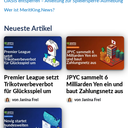
OASIS entsperren – Anleitung zur Spielersperre-Aufhebung
Wer ist MeritKing.News?
Neueste Artikel
Premier League setzt
JPYC sammelt 6
Trikotwerbeverbot
Milliarden Yen ein und
für Glücksspiel um
baut Zahlungsnetz aus
von Janina Frei
von Janina Frei