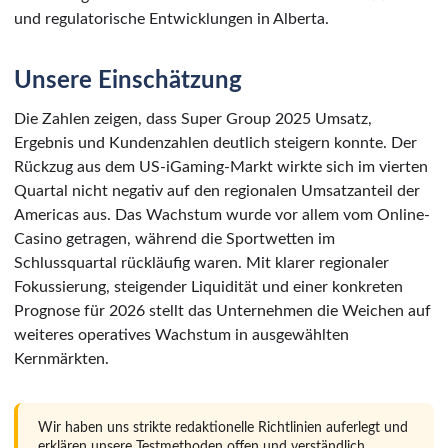
und regulatorische Entwicklungen in Alberta.
Unsere Einschätzung
Die Zahlen zeigen, dass Super Group 2025 Umsatz,
Ergebnis und Kundenzahlen deutlich steigern konnte. Der
Rückzug aus dem US-iGaming-Markt wirkte sich im vierten
Quartal nicht negativ auf den regionalen Umsatzanteil der
Americas aus. Das Wachstum wurde vor allem vom Online-
Casino getragen, während die Sportwetten im
Schlussquartal rückläufig waren. Mit klarer regionaler
Fokussierung, steigender Liquidität und einer konkreten
Prognose für 2026 stellt das Unternehmen die Weichen auf
weiteres operatives Wachstum in ausgewählten
Kernmärkten.
Wir haben uns strikte redaktionelle Richtlinien auferlegt und
erklären unsere Testmethoden offen und verständlich.