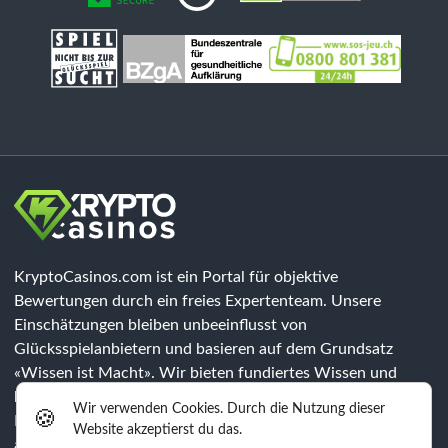
KryptoCasinos.com ist ein Portal für objektive
Bewertungen durch ein freies Expertenteam. Unsere
Einschätzungen bleiben unbeeinflusst von
Glücksspielanbietern und basieren auf dem Grundsatz
«Wissen ist Macht». Wir bieten fundiertes Wissen und
klären über Risiken auf, jedoch sind unsere Inhalte keine
Wir verwenden Cookies. Durch die Nutzung dieser
🍪
Rechtsberatung. Jeder Spieler muss eigenständig prüfen, ob
Website akzeptierst du das.
alle gesetzlichen Anforderungen der jeweiligen Region