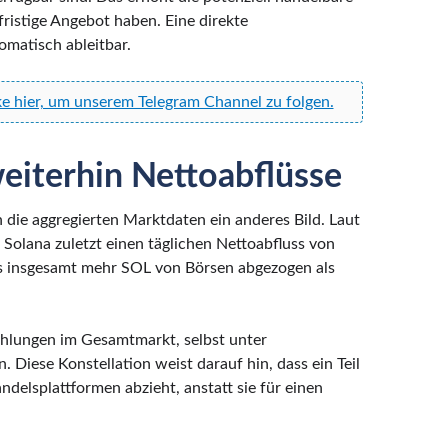
istige Angebot haben. Eine direkte
omatisch ableitbar.
ke hier, um unserem Telegram Channel zu folgen.
eiterhin Nettoabflüsse
 die aggregierten Marktdaten ein anderes Bild. Laut
Solana zuletzt einen täglichen Nettoabfluss von
ss insgesamt mehr SOL von Börsen abgezogen als
hlungen im Gesamtmarkt, selbst unter
 Diese Konstellation weist darauf hin, dass ein Teil
delsplattformen abzieht, anstatt sie für einen