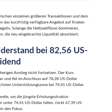
wischen einzelnen größeren Transaktionen und dem
 das kurzfristig verfügbare Angebot auf Kraken
negativ. Solange die Nettoabflüsse dominieren,
n, die neu eingebrachte Liquidität absorbiert.
derstand bei 82,56 US-
eidend
erigen Anstieg nicht fortsetzen. Der Kurs
r und fiel im Anschluss auf 78,28 US-Dollar
ächsten Unterstützungszone bei 74,41 US-Dollar.
welle, um die jüngste Erholungsstruktur
er unter 74,41 US-Dollar fallen, rückt 67,39 US-
 in den Fokus.