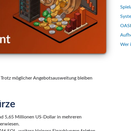
Spiel
Syst
OASIS
Aufh
Wer 
– Trotz möglicher Angebotsausweitung bleiben
ürze
d 5,65 Millionen US-Dollar in mehreren
erwiesen.