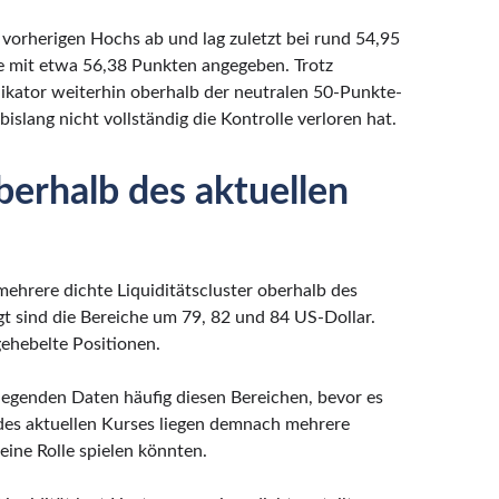
 vorherigen Hochs ab und lag zuletzt bei rund 54,95
e mit etwa 56,38 Punkten angegeben. Trotz
ikator weiterhin oberhalb der neutralen 50-Punkte-
bislang nicht vollständig die Kontrolle verloren hat.
erhalb des aktuellen
ehrere dichte Liquiditätscluster oberhalb des
t sind die Bereiche um 79, 82 und 84 US-Dollar.
ehebelte Positionen.
egenden Daten häufig diesen Bereichen, bevor es
es aktuellen Kurses liegen demnach mehrere
 eine Rolle spielen könnten.