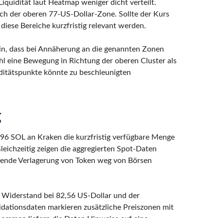
Liquidität laut Heatmap weniger dicht verteilt.
ich der oberen 77-US-Dollar-Zone. Sollte der Kurs
 diese Bereiche kurzfristig relevant werden.
 hin, dass bei Annäherung an die genannten Zonen
ohl eine Bewegung in Richtung der oberen Cluster als
iditätspunkte könnte zu beschleunigten
g
96 SOL an Kraken die kurzfristig verfügbare Menge
leichzeitig zeigen die aggregierten Spot-Daten
ltende Verlagerung von Token weg von Börsen
 Widerstand bei 82,56 US-Dollar und der
idationsdaten markieren zusätzliche Preiszonen mit