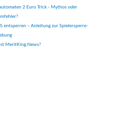
automaten 2 Euro Trick - Mythos oder
emfehler?
 entsperren – Anleitung zur Spielersperre-
ebung
ist MeritKing.News?