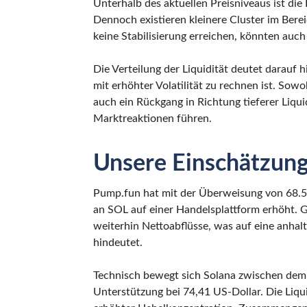
Unterhalb des aktuellen Preisniveaus ist die 
Dennoch existieren kleinere Cluster im Bere
keine Stabilisierung erreichen, könnten auch
Die Verteilung der Liquidität deutet darauf
mit erhöhter Volatilität zu rechnen ist. Sow
auch ein Rückgang in Richtung tieferer Liqu
Marktreaktionen führen.
Unsere Einschätzun
Pump.fun hat mit der Überweisung von 68.5
an SOL auf einer Handelsplattform erhöht. G
weiterhin Nettoabflüsse, was auf eine anha
hindeutet.
Technisch bewegt sich Solana zwischen dem
Unterstützung bei 74,41 US-Dollar. Die Liqu