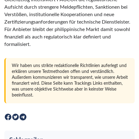
Aufsicht durch strengere Meldepflichten, Sanktionen bei
Verstößen, institutionelle Kooperationen und neue
Zertifizierungsanforderungen für technische Dienstleister.
Für Anbieter bleibt der philippinische Markt damit sowohl
finanziell als auch regulatorisch klar definiert und
formalisiert.
Wir haben uns strikte redaktionelle Richtlinien auferlegt und
erklären unsere Testmethoden offen und verständlich.
Außerdem kommunizieren wir transparent, wie unsere Arbeit
finanziert wird. Diese Seite kann Trackings Links enthalten,
was unsere objektive Sichtweise aber in keinster Weise
beeinflusst.