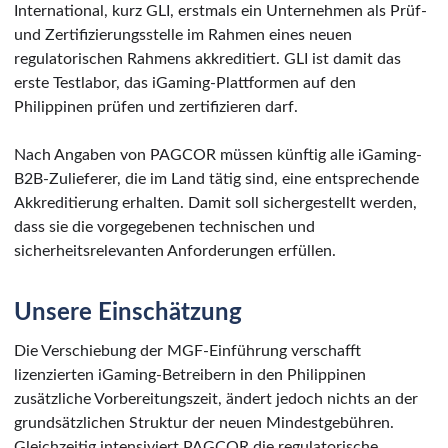
International, kurz GLI, erstmals ein Unternehmen als Prüf-
und Zertifizierungsstelle im Rahmen eines neuen
regulatorischen Rahmens akkreditiert. GLI ist damit das
erste Testlabor, das iGaming-Plattformen auf den
Philippinen prüfen und zertifizieren darf.
Nach Angaben von PAGCOR müssen künftig alle iGaming-
B2B-Zulieferer, die im Land tätig sind, eine entsprechende
Akkreditierung erhalten. Damit soll sichergestellt werden,
dass sie die vorgegebenen technischen und
sicherheitsrelevanten Anforderungen erfüllen.
Unsere Einschätzung
Die Verschiebung der MGF-Einführung verschafft
lizenzierten iGaming-Betreibern in den Philippinen
zusätzliche Vorbereitungszeit, ändert jedoch nichts an der
grundsätzlichen Struktur der neuen Mindestgebühren.
Gleichzeitig intensiviert PAGCOR die regulatorische