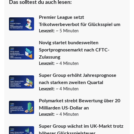
Das solltest du auch lesen:
Premier League setzt
Trikotwerbeverbot für Glücksspiel um
Lesezeit:
~ 5 Minuten
Novig startet bundesweiten
Sportprognosemarkt nach CFTC-
Zulassung
Lesezeit:
~ 4 Minuten
Super Group erhöht Jahresprognose
nach starkem zweiten Quartal
Lesezeit:
~ 4 Minuten
Polymarket strebt Bewertung über 20
Milliarden US-Dollar an
Lesezeit:
~ 4 Minuten
Super Group wächst im UK-Markt trotz
höherer Glücksspielsteuer