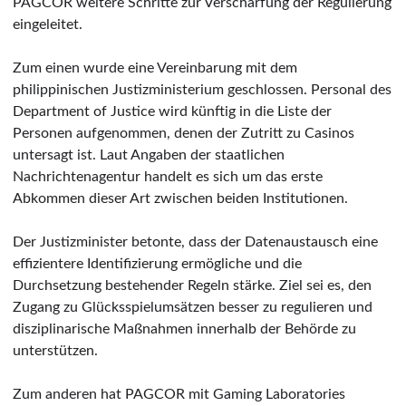
PAGCOR weitere Schritte zur Verschärfung der Regulierung
eingeleitet.
Zum einen wurde eine Vereinbarung mit dem
philippinischen Justizministerium geschlossen. Personal des
Department of Justice wird künftig in die Liste der
Personen aufgenommen, denen der Zutritt zu Casinos
untersagt ist. Laut Angaben der staatlichen
Nachrichtenagentur handelt es sich um das erste
Abkommen dieser Art zwischen beiden Institutionen.
Der Justizminister betonte, dass der Datenaustausch eine
effizientere Identifizierung ermögliche und die
Durchsetzung bestehender Regeln stärke. Ziel sei es, den
Zugang zu Glücksspielumsätzen besser zu regulieren und
disziplinarische Maßnahmen innerhalb der Behörde zu
unterstützen.
Zum anderen hat PAGCOR mit Gaming Laboratories