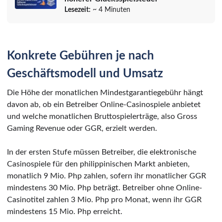
Lesezeit:
~ 4 Minuten
Konkrete Gebühren je nach
Geschäftsmodell und Umsatz
Die Höhe der monatlichen Mindestgarantiegebühr hängt
davon ab, ob ein Betreiber Online-Casinospiele anbietet
und welche monatlichen Bruttospielerträge, also Gross
Gaming Revenue oder GGR, erzielt werden.
In der ersten Stufe müssen Betreiber, die elektronische
Casinospiele für den philippinischen Markt anbieten,
monatlich 9 Mio. Php zahlen, sofern ihr monatlicher GGR
mindestens 30 Mio. Php beträgt. Betreiber ohne Online-
Casinotitel zahlen 3 Mio. Php pro Monat, wenn ihr GGR
mindestens 15 Mio. Php erreicht.