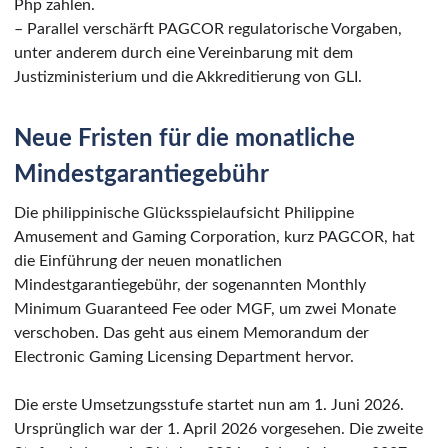
Php zahlen.
– Parallel verschärft PAGCOR regulatorische Vorgaben,
unter anderem durch eine Vereinbarung mit dem
Justizministerium und die Akkreditierung von GLI.
Neue Fristen für die monatliche
Mindestgarantiegebühr
Die philippinische Glücksspielaufsicht Philippine
Amusement and Gaming Corporation, kurz PAGCOR, hat
die Einführung der neuen monatlichen
Mindestgarantiegebühr, der sogenannten Monthly
Minimum Guaranteed Fee oder MGF, um zwei Monate
verschoben. Das geht aus einem Memorandum der
Electronic Gaming Licensing Department hervor.
Die erste Umsetzungsstufe startet nun am 1. Juni 2026.
Ursprünglich war der 1. April 2026 vorgesehen. Die zweite