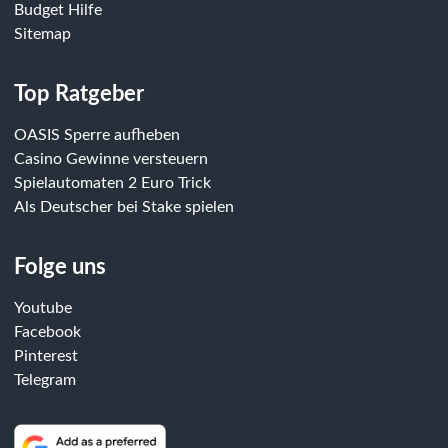
Budget Hilfe
Sitemap
Top Ratgeber
OASIS Sperre aufheben
Casino Gewinne versteuern
Spielautomaten 2 Euro Trick
Als Deutscher bei Stake spielen
Folge uns
Youtube
Facebook
Pinterest
Telegram