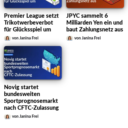
Premier League setzt
JPYC sammelt 6
Trikotwerbeverbot
Milliarden Yen ein und
für Glücksspiel um
baut Zahlungsnetz aus
von Janina Frei
von Janina Frei
Novig startet
bundesweiten
Sportprognosemarkt
nach CFTC-Zulassung
von Janina Frei