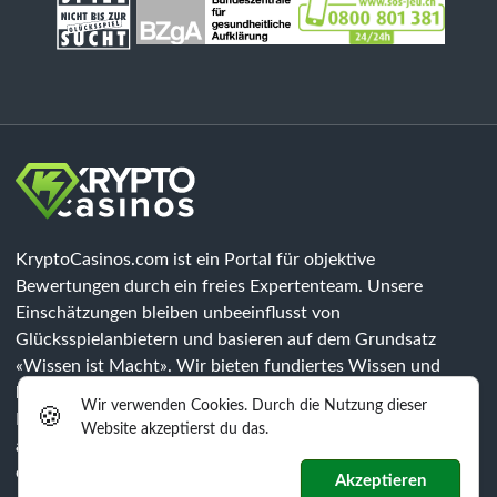
KryptoCasinos.com ist ein Portal für objektive
Bewertungen durch ein freies Expertenteam. Unsere
Einschätzungen bleiben unbeeinflusst von
Glücksspielanbietern und basieren auf dem Grundsatz
«Wissen ist Macht». Wir bieten fundiertes Wissen und
klären über Risiken auf, jedoch sind unsere Inhalte keine
Wir verwenden Cookies. Durch die Nutzung dieser
🍪
Rechtsberatung. Jeder Spieler muss eigenständig prüfen, ob
Website akzeptierst du das.
alle gesetzlichen Anforderungen der jeweiligen Region
erfüllt werden.
Akzeptieren