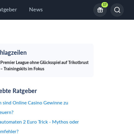
17
atgeber
News
hlagzeilen
Premier League ohne Glücksspiel auf Trikotbrust
– Trainingskits im Fokus
iebte Ratgeber
 sind Online Casino Gewinne zu
euern?
automaten 2 Euro Trick - Mythos oder
emfehler?