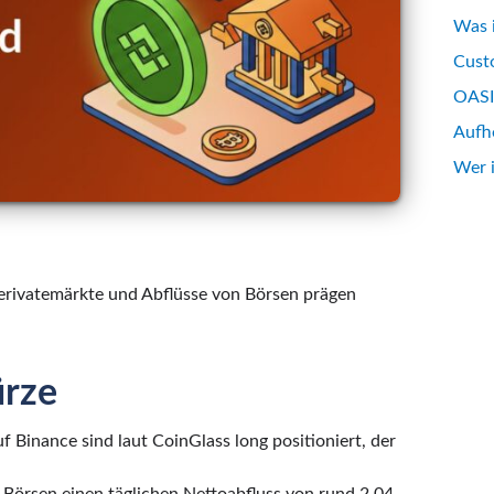
Was 
Custo
OASIS
Aufh
Wer 
rivatemärkte und Abflüsse von Börsen prägen
ürze
 Binance sind laut CoinGlass long positioniert, der