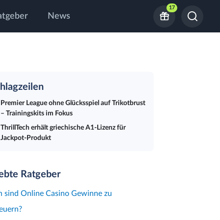
17
atgeber
News
hlagzeilen
Premier League ohne Glücksspiel auf Trikotbrust
– Trainingskits im Fokus
ThrillTech erhält griechische A1-Lizenz für
Jackpot-Produkt
iebte Ratgeber
 sind Online Casino Gewinne zu
euern?