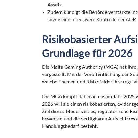
Assets.
Zudem kündigt die Behörde verstärkte Int
sowie eine intensivere Kontrolle der ADR-
Risikobasierter Aufs
Grundlage für 2026
Die Malta Gaming Authority (MGA) hat ihre
vorgestellt. Mit der Veröffentlichung der Su
welche Themen und Risikofelder ihre regula
Die MGA knüpft dabei an das im Jahr 2025 
2026 will sie einen risikobasierten, evidenz
Ziel dieses Modells ist es, regulatorische Ris
bewerten und die verfügbaren Aufsichtsresso
Handlungsbedarf besteht.