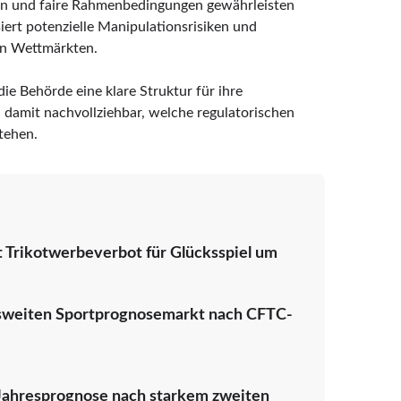
eren und faire Rahmenbedingungen gewährleisten
siert potenzielle Manipulationsrisiken und
len Wettmärkten.
ie Behörde eine klare Struktur für ihre
d damit nachvollziehbar, welche regulatorischen
tehen.
 Trikotwerbeverbot für Glücksspiel um
sweiten Sportprognosemarkt nach CFTC-
Jahresprognose nach starkem zweiten