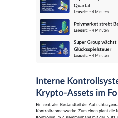
Quartal
Lesezeit:
~ 4 Minuten
Polymarket strebt Be
Lesezeit:
~ 4 Minuten
Super Group wächst 
Glücksspielsteuer
Lesezeit:
~ 4 Minuten
Interne Kontrollsys
Krypto-Assets im Fo
Ein zentraler Bestandteil der Aufsichtsagen
Kontrollrahmenwerke. Zum einen plant die 
Kontrollen im Zusammenhang mit der Nutzun