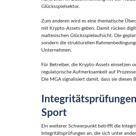
Glücksspielsektor.
Zum anderen wird es eine thematische Über
mit Krypto-Assets geben. Damit rücken digit
maltesischen Glücksspielaufsicht. Die geplan
sondern die strukturellen Rahmenbedingung
Unternehmen.
Für Betreiber, die Krypto-Assets einsetzen o
regulatorische Aufmerksamkeit auf Prozesse
Die MGA signalisiert damit, dass sie diesen B
Integritätsprüfungen
Sport
Ein weiterer Schwerpunkt betrifft die Integr
Integritätsprüfungen an, die sich unter ande