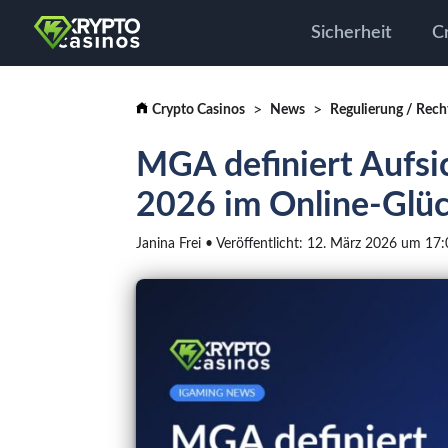
Sicherheit
C
Crypto Casinos
News
Regulierung / Rech
MGA definiert Aufsi
2026 im Online-Glüc
Janina Frei • Veröffentlicht: 12. März 2026 um 17