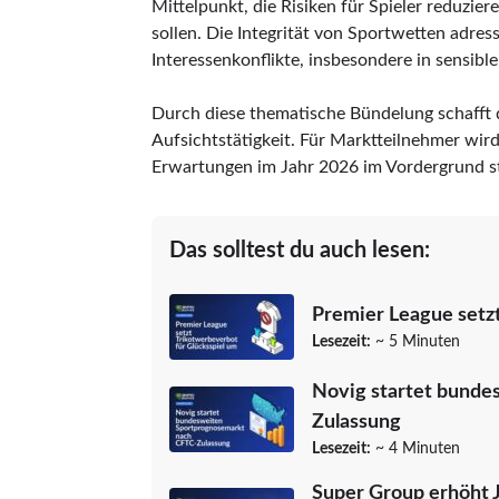
Mittelpunkt, die Risiken für Spieler reduzi
sollen. Die Integrität von Sportwetten adres
Interessenkonflikte, insbesondere in sensib
Durch diese thematische Bündelung schafft d
Aufsichtstätigkeit. Für Marktteilnehmer wir
Erwartungen im Jahr 2026 im Vordergrund s
Das solltest du auch lesen:
Premier League setzt
Lesezeit:
~ 5 Minuten
Novig startet bunde
Zulassung
Lesezeit:
~ 4 Minuten
Super Group erhöht 