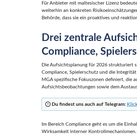
Für Anbieter mit maltesischer Lizenz bedeu
weiterhin an konkreten Risikoeinschätzungen
Behörde, dass sie ein proaktives und reaktion
Drei zentrale Aufsi
Compliance, Spielers
Die Aufsichtsplanung für 2026 strukturiert 
Compliance, Spielerschutz und die Integrität
MGA spezifische Fokuszonen definiert, die a
Aufsichtsbeobachtungen sowie dem Austausc
Du findest uns auch auf Telegram:
Klic
Im Bereich Compliance geht es um die Einha
Wirksamkeit interner Kontrollmechanismen