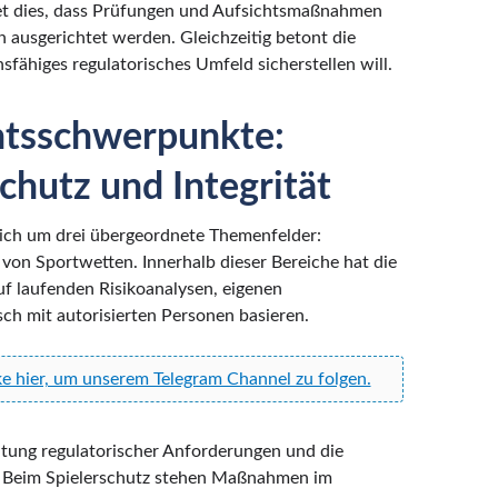
tet dies, dass Prüfungen und Aufsichtsmaßnahmen
 ausgerichtet werden. Gleichzeitig betont die
sfähiges regulatorisches Umfeld sicherstellen will.
chtsschwerpunkte:
chutz und Integrität
sich um drei übergeordnete Themenfelder:
 von Sportwetten. Innerhalb dieser Bereiche hat die
uf laufenden Risikoanalysen, eigenen
h mit autorisierten Personen basieren.
ke hier, um unserem Telegram Channel zu folgen.
ltung regulatorischer Anforderungen und die
. Beim Spielerschutz stehen Maßnahmen im