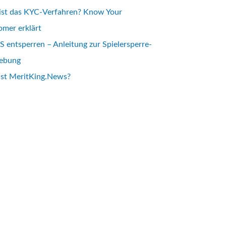
ist das KYC-Verfahren? Know Your
mer erklärt
 entsperren – Anleitung zur Spielersperre-
ebung
ist MeritKing.News?