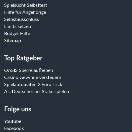
Spielsucht Selbsttest
Hilfe für Angehörige
Selbstausschluss
Limits setzen
Budget Hilfe
Sitemap
Top Ratgeber
OASIS Sperre aufheben
Casino Gewinne versteuern
Spielautomaten 2 Euro Trick
Als Deutscher bei Stake spielen
Folge uns
Youtube
Facebook