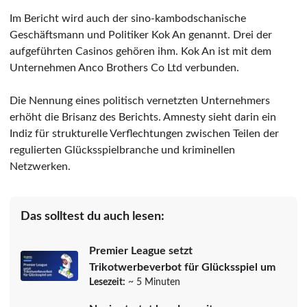
Im Bericht wird auch der sino-kambodschanische
Geschäftsmann und Politiker Kok An genannt. Drei der
aufgeführten Casinos gehören ihm. Kok An ist mit dem
Unternehmen Anco Brothers Co Ltd verbunden.
Die Nennung eines politisch vernetzten Unternehmers
erhöht die Brisanz des Berichts. Amnesty sieht darin ein
Indiz für strukturelle Verflechtungen zwischen Teilen der
regulierten Glücksspielbranche und kriminellen
Netzwerken.
Das solltest du auch lesen:
Premier League setzt
Trikotwerbeverbot für Glücksspiel um
Lesezeit:
~ 5 Minuten