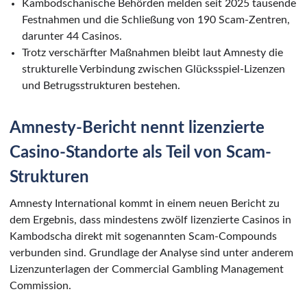
Kambodschanische Behörden melden seit 2025 tausende
Festnahmen und die Schließung von 190 Scam-Zentren,
darunter 44 Casinos.
Trotz verschärfter Maßnahmen bleibt laut Amnesty die
strukturelle Verbindung zwischen Glücksspiel-Lizenzen
und Betrugsstrukturen bestehen.
Amnesty-Bericht nennt lizenzierte
Casino-Standorte als Teil von Scam-
Strukturen
Amnesty International kommt in einem neuen Bericht zu
dem Ergebnis, dass mindestens zwölf lizenzierte Casinos in
Kambodscha direkt mit sogenannten Scam-Compounds
verbunden sind. Grundlage der Analyse sind unter anderem
Lizenzunterlagen der Commercial Gambling Management
Commission.