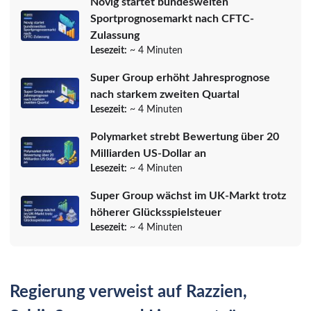
Novig startet bundesweiten
Sportprognosemarkt nach CFTC-
Zulassung
Lesezeit:
~ 4 Minuten
Super Group erhöht Jahresprognose
nach starkem zweiten Quartal
Lesezeit:
~ 4 Minuten
Polymarket strebt Bewertung über 20
Milliarden US-Dollar an
Lesezeit:
~ 4 Minuten
Super Group wächst im UK-Markt trotz
höherer Glücksspielsteuer
Lesezeit:
~ 4 Minuten
Regierung verweist auf Razzien,