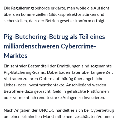
Die Regulierungsbehörde erklärte, man wolle die Aufsicht
über den kommerziellen Glücksspielsektor stärken und
sicherstellen, dass der Betrieb gesetzeskonform erfolgt.
Pig-Butchering-Betrug als Teil eines
milliardenschweren Cybercrime-
Marktes
Ein zentraler Bestandteil der Ermittlungen sind sogenannte
Pig-Butchering-Scams. Dabei bauen Täter über längere Zeit
Vertrauen zu ihren Opfern auf, häufig über angebliche
Liebes- oder Investmentkontakte. Anschließend werden
Betroffene dazu gebracht, Geld in gefälschte Plattformen
oder vermeintlich renditestarke Anlagen zu investieren.
Nach Angaben der UNODC handelt es sich bei Cyberbetrug
um einen kriminellen Markt mit einem geschätzten Volumen