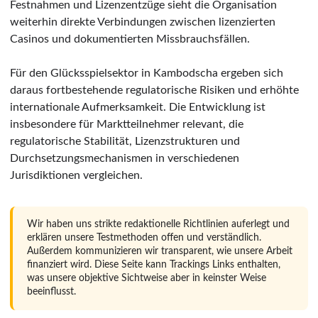
Festnahmen und Lizenzentzüge sieht die Organisation
weiterhin direkte Verbindungen zwischen lizenzierten
Casinos und dokumentierten Missbrauchsfällen.
Für den Glücksspielsektor in Kambodscha ergeben sich
daraus fortbestehende regulatorische Risiken und erhöhte
internationale Aufmerksamkeit. Die Entwicklung ist
insbesondere für Marktteilnehmer relevant, die
regulatorische Stabilität, Lizenzstrukturen und
Durchsetzungsmechanismen in verschiedenen
Jurisdiktionen vergleichen.
Wir haben uns strikte redaktionelle Richtlinien auferlegt und
erklären unsere Testmethoden offen und verständlich.
Außerdem kommunizieren wir transparent, wie unsere Arbeit
finanziert wird. Diese Seite kann Trackings Links enthalten,
was unsere objektive Sichtweise aber in keinster Weise
beeinflusst.