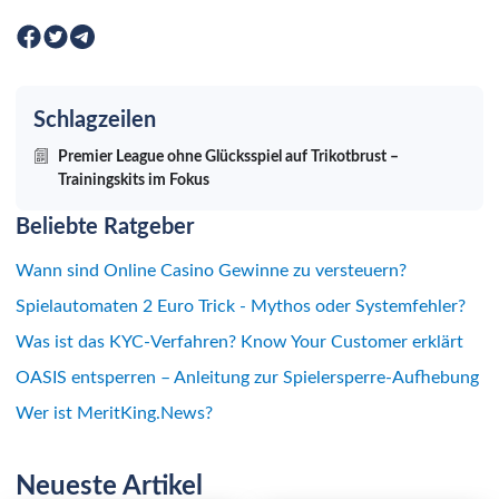
Schlagzeilen
Premier League ohne Glücksspiel auf Trikotbrust –
Trainingskits im Fokus
Beliebte Ratgeber
Wann sind Online Casino Gewinne zu versteuern?
Spielautomaten 2 Euro Trick - Mythos oder Systemfehler?
Was ist das KYC-Verfahren? Know Your Customer erklärt
OASIS entsperren – Anleitung zur Spielersperre-Aufhebung
Wer ist MeritKing.News?
Neueste Artikel