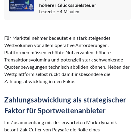
höherer Glücksspielsteuer
Lesezeit:
~ 4 Minuten
Für Marktteilnehmer bedeutet ein stark steigendes
Wettvolumen vor allem operative Anforderungen.
Plattformen müssen erhöhte Nutzerzahlen, höhere
Transaktionsvolumina und potenziell stark schwankende
Quotenbewegungen technisch abbilden können. Neben der
Wettplattform selbst rückt damit insbesondere die
Zahlungsabwicklung in den Fokus.
Zahlungsabwicklung als strategischer
Faktor für Sportwettenanbieter
Im Zusammenhang mit der erwarteten Marktdynamik
betont Zak Cutler von Paysafe die Rolle eines