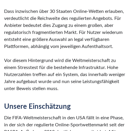
Dass inzwischen über 30 Staaten Online-Wetten erlauben,
verdeutlicht die Reichweite des regulierten Angebots. Für
Anbieter bedeutet dies Zugang zu einem großen, aber
regulatorisch fragmentierten Markt. Für Nutzer wiederum
entsteht eine größere Auswahl an legal verfügbaren
Plattformen, abhängig vom jeweiligen Aufenthaltsort.
Vor diesem Hintergrund wird die Weltmeisterschaft zu
einem Stresstest für die bestehende Infrastruktur. Hohe
Nutzerzahlen treffen auf ein System, das innerhalb weniger
Jahre aufgebaut wurde und nun seine Leistungsfähigkeit
unter Beweis stellen muss.
Unsere Einschätzung
Die FIFA-Weltmeisterschaft in den USA fällt in eine Phase,
in der sich der regulierte Online-Sportwettenmarkt seit der