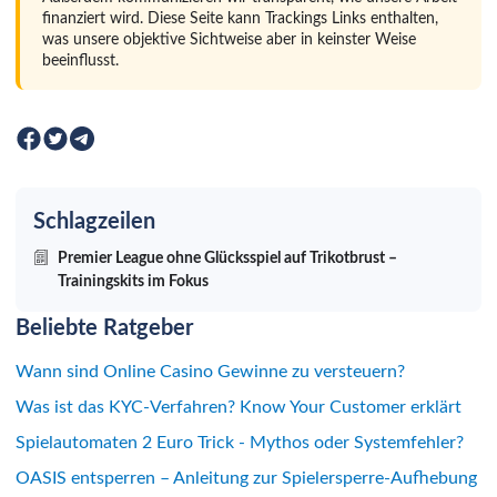
finanziert wird. Diese Seite kann Trackings Links enthalten,
was unsere objektive Sichtweise aber in keinster Weise
beeinflusst.
Schlagzeilen
Premier League ohne Glücksspiel auf Trikotbrust –
Trainingskits im Fokus
Beliebte Ratgeber
Wann sind Online Casino Gewinne zu versteuern?
Was ist das KYC-Verfahren? Know Your Customer erklärt
Spielautomaten 2 Euro Trick - Mythos oder Systemfehler?
OASIS entsperren – Anleitung zur Spielersperre-Aufhebung