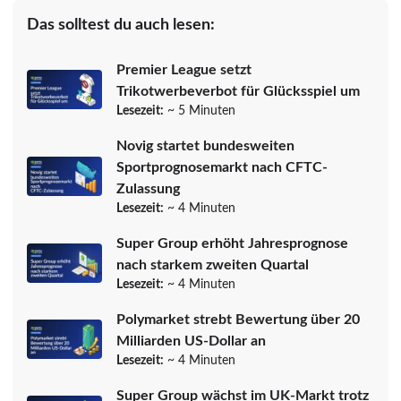
Das solltest du auch lesen:
Premier League setzt
Trikotwerbeverbot für Glücksspiel um
Lesezeit:
~ 5 Minuten
Novig startet bundesweiten
Sportprognosemarkt nach CFTC-
Zulassung
Lesezeit:
~ 4 Minuten
Super Group erhöht Jahresprognose
nach starkem zweiten Quartal
Lesezeit:
~ 4 Minuten
Polymarket strebt Bewertung über 20
Milliarden US-Dollar an
Lesezeit:
~ 4 Minuten
Super Group wächst im UK-Markt trotz