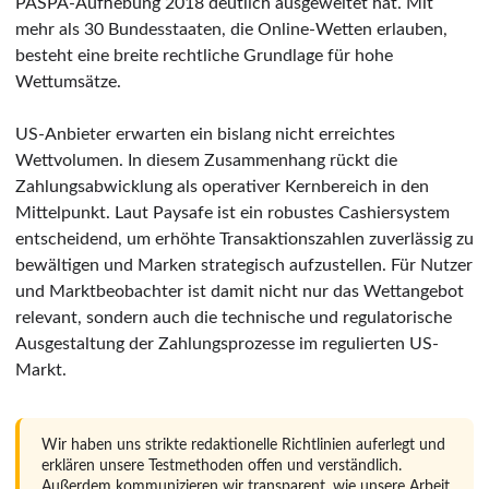
PASPA-Aufhebung 2018 deutlich ausgeweitet hat. Mit
mehr als 30 Bundesstaaten, die Online-Wetten erlauben,
besteht eine breite rechtliche Grundlage für hohe
Wettumsätze.
US-Anbieter erwarten ein bislang nicht erreichtes
Wettvolumen. In diesem Zusammenhang rückt die
Zahlungsabwicklung als operativer Kernbereich in den
Mittelpunkt. Laut Paysafe ist ein robustes Cashiersystem
entscheidend, um erhöhte Transaktionszahlen zuverlässig zu
bewältigen und Marken strategisch aufzustellen. Für Nutzer
und Marktbeobachter ist damit nicht nur das Wettangebot
relevant, sondern auch die technische und regulatorische
Ausgestaltung der Zahlungsprozesse im regulierten US-
Markt.
Wir haben uns strikte redaktionelle Richtlinien auferlegt und
erklären unsere Testmethoden offen und verständlich.
Außerdem kommunizieren wir transparent, wie unsere Arbeit