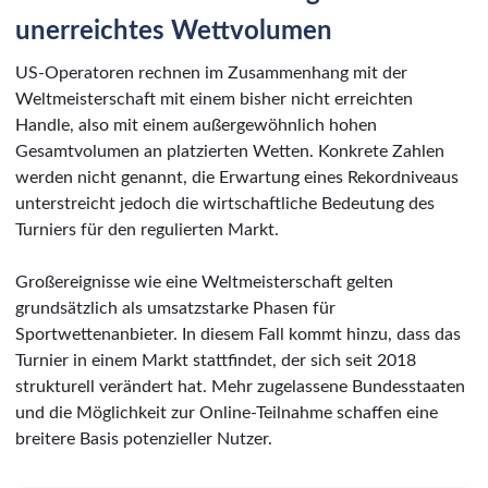
unerreichtes Wettvolumen
US-Operatoren rechnen im Zusammenhang mit der
Weltmeisterschaft mit einem bisher nicht erreichten
Handle, also mit einem außergewöhnlich hohen
Gesamtvolumen an platzierten Wetten. Konkrete Zahlen
werden nicht genannt, die Erwartung eines Rekordniveaus
unterstreicht jedoch die wirtschaftliche Bedeutung des
Turniers für den regulierten Markt.
Großereignisse wie eine Weltmeisterschaft gelten
grundsätzlich als umsatzstarke Phasen für
Sportwettenanbieter. In diesem Fall kommt hinzu, dass das
Turnier in einem Markt stattfindet, der sich seit 2018
strukturell verändert hat. Mehr zugelassene Bundesstaaten
und die Möglichkeit zur Online-Teilnahme schaffen eine
breitere Basis potenzieller Nutzer.