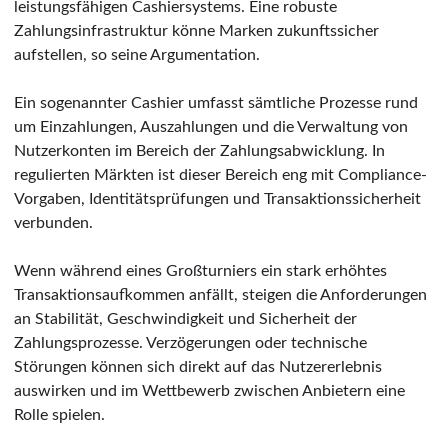
leistungsfähigen Cashiersystems. Eine robuste
Zahlungsinfrastruktur könne Marken zukunftssicher
aufstellen, so seine Argumentation.
Ein sogenannter Cashier umfasst sämtliche Prozesse rund
um Einzahlungen, Auszahlungen und die Verwaltung von
Nutzerkonten im Bereich der Zahlungsabwicklung. In
regulierten Märkten ist dieser Bereich eng mit Compliance-
Vorgaben, Identitätsprüfungen und Transaktionssicherheit
verbunden.
Wenn während eines Großturniers ein stark erhöhtes
Transaktionsaufkommen anfällt, steigen die Anforderungen
an Stabilität, Geschwindigkeit und Sicherheit der
Zahlungsprozesse. Verzögerungen oder technische
Störungen können sich direkt auf das Nutzererlebnis
auswirken und im Wettbewerb zwischen Anbietern eine
Rolle spielen.