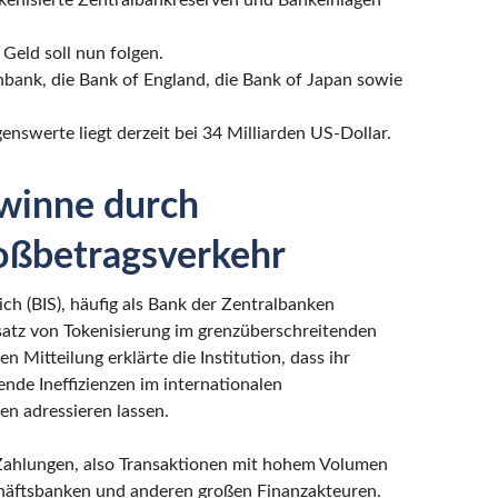
tokenisierte Zentralbankreserven und Bankeinlagen
Geld soll nun folgen.
nbank, die Bank of England, die Bank of Japan sowie
enswerte liegt derzeit bei 34 Milliarden US-Dollar.
ewinne durch
oßbetragsverkehr
ch (BIS), häufig als Bank der Zentralbanken
Einsatz von Tokenisierung im grenzüberschreitenden
n Mitteilung erklärte die Institution, dass ihr
ende Ineffizienzen im internationalen
en adressieren lassen.
ahlungen, also Transaktionen mit hohem Volumen
häftsbanken und anderen großen Finanzakteuren.