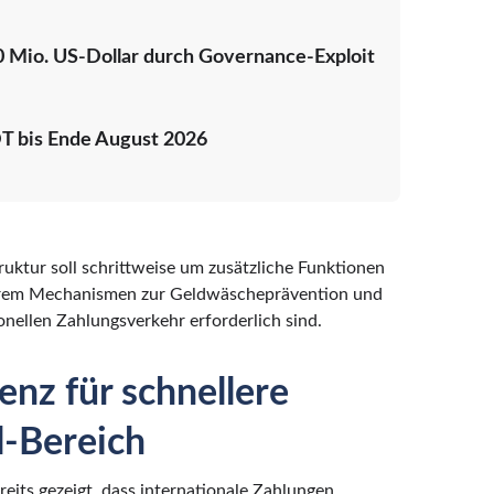
 Mio. US-Dollar durch Governance-Exploit
DT bis Ende August 2026
ruktur soll schrittweise um zusätzliche Funktionen
erem Mechanismen zur Geldwäscheprävention und
onellen Zahlungsverkehr erforderlich sind.
enz für schnellere
l-Bereich
its gezeigt, dass internationale Zahlungen