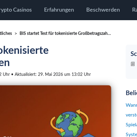
rypto Casinos
Erfahrungen
Beschwerden
R
tliches
BIS startet Test für tokenisierte Großbetragszahlungen
tokenisierte
Sc
en
02 Uhr • Aktualisiert: 29. Mai 2026 um 13:02 Uhr
Bel
Wann
verst
Spiel
Syst