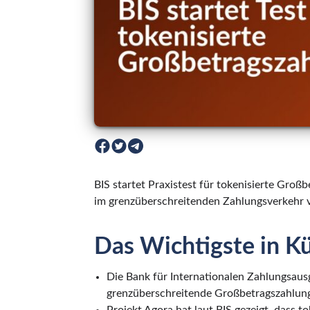
BIS startet Praxistest für tokenisierte Groß
im grenzüberschreitenden Zahlungsverkehr 
Das Wichtigste in K
Die Bank für Internationalen Zahlungsausg
grenzüberschreitende Großbetragszahlun