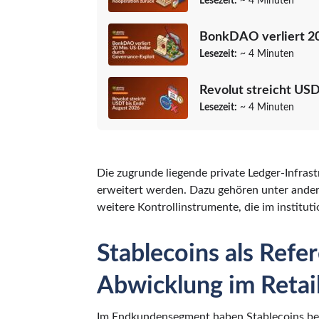
Lesezeit:
~ 4 Minuten
BonkDAO verliert 20
Lesezeit:
~ 4 Minuten
Revolut streicht US
Lesezeit:
~ 4 Minuten
Die zugrunde liegende private Ledger-Infrast
erweitert werden. Dazu gehören unter and
weitere Kontrollinstrumente, die im instituti
Stablecoins als Refer
Abwicklung im Retai
Im Endkundensegment haben Stablecoins bere