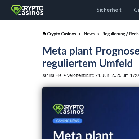
Sicherheit
C
Crypto Casinos
News
Regulierung / Rech
Meta plant Prognose
reguliertem Umfeld
Janina Frei • Veröffentlicht: 24. Juni 2026 um 17: