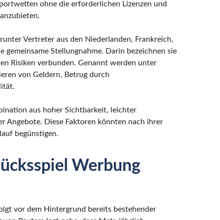
Sportwetten ohne die erforderlichen Lizenzen und
anzubieten.
unter Vertreter aus den Niederlanden, Frankreich,
ine gemeinsame Stellungnahme. Darin bezeichnen sie
hen Risiken verbunden. Genannt werden unter
ieren von Geldern, Betrug durch
ität.
nation aus hoher Sichtbarkeit, leichter
her Angebote. Diese Faktoren könnten nach ihrer
lauf begünstigen.
lücksspiel Werbung
olgt vor dem Hintergrund bereits bestehender