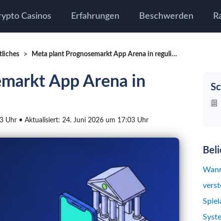
rypto Casinos
Erfahrungen
Beschwerden
R
tliches
Meta plant Prognosemarkt App Arena in reguliertem Umfeld
markt App Arena in
Sc
03 Uhr • Aktualisiert: 24. Juni 2026 um 17:03 Uhr
Bel
Wann
verst
Spiel
Syst