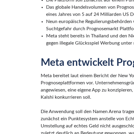
Die Plattform soll zunächst auf einem Pu
Das globale Handelsvolumen von Prognose
eines Jahres von 5 auf 24 Milliarden US D
Neun europäische Regulierungsbehörden w
Suchtgefahr durch Prognosemarkt Plattf
Meta steht bereits in Thailand und den
gegen illegale Glücksspiel Werbung unter
Meta entwickelt Pr
Meta bereitet laut einem Bericht der New Yo
Prognoseplattformen vor. Unternehmensgrü
angewiesen, eine eigene App zu konzipieren
Kalshi konkurrieren soll.
Die Anwendung soll den Namen Arena tragen
zunächst ein Punktesystem anstelle von Echtg
Umstellung auf echtes Geld nicht ausgeschl
zuletzt deutlich an Bedeutung gewonnen, wa