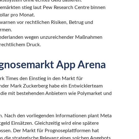
nktesystem ohne echtes Geld basieren.
märkten stieg laut Pew Research Centre binnen
ollar pro Monat.
arnen vor rechtlichen Risiken, Betrug und
ormen.
 Niederlanden wegen unzureichender Maßnahmen
 rechtlichem Druck.
ognosemarkt App Arena
rk Times den Einstieg in den Markt für
nder Mark Zuckerberg habe ein Entwicklerteam
, die mit bestehenden Anbietern wie Polymarket und
. Nach den vorliegenden Informationen plant Meta
eld Einsätzen. Gleichzeitig wird eine spätere
ossen. Der Markt für Prognoseplattformen hat
s die strategische Relevanz eines solchen Angebots