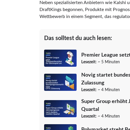
Neben spezialisierten Anbietern wie Kalshi
DraftKings begonnen, Produkte mit Prognos
Wettbewerb in einem Segment, das regulatoris
Das solltest du auch lesen:
Premier League setzt
Lesezeit:
~ 5 Minuten
Novig startet bunde
Zulassung
Lesezeit:
~ 4 Minuten
Super Group erhöht 
Quartal
Lesezeit:
~ 4 Minuten
Polymarket strebt Be