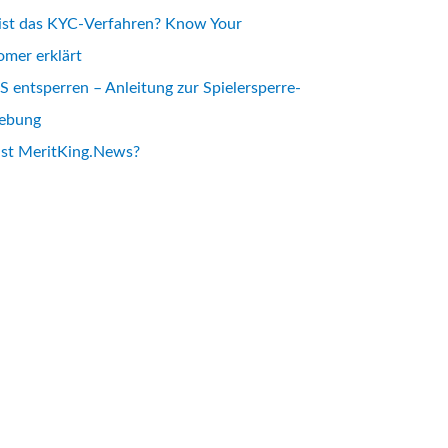
ist das KYC-Verfahren? Know Your
mer erklärt
 entsperren – Anleitung zur Spielersperre-
ebung
ist MeritKing.News?